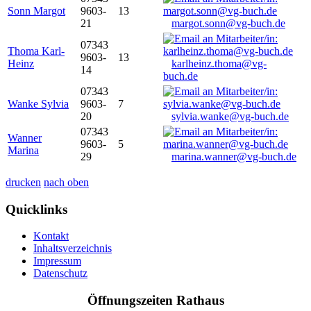
Sonn Margot
9603-
13
21
margot.sonn@vg-buch.de
07343
Thoma Karl-
9603-
13
Heinz
karlheinz.thoma@vg-
14
buch.de
07343
Wanke Sylvia
9603-
7
20
sylvia.wanke@vg-buch.de
07343
Wanner
9603-
5
Marina
29
marina.wanner@vg-buch.de
drucken
nach oben
Quicklinks
Kontakt
Inhaltsverzeichnis
Impressum
Datenschutz
Öffnungszeiten Rathaus