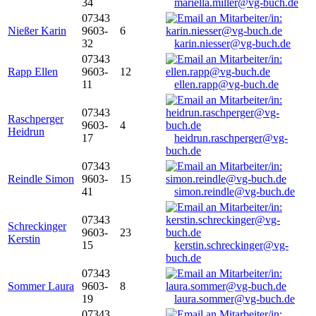
34
mariella.miller@vg-buch.de
07343
Nießer Karin
9603-
6
32
karin.niesser@vg-buch.de
07343
Rapp Ellen
9603-
12
11
ellen.rapp@vg-buch.de
07343
Raschperger
9603-
4
Heidrun
17
heidrun.raschperger@vg-
buch.de
07343
Reindle Simon
9603-
15
41
simon.reindle@vg-buch.de
07343
Schreckinger
9603-
23
Kerstin
15
kerstin.schreckinger@vg-
buch.de
07343
Sommer Laura
9603-
8
19
laura.sommer@vg-buch.de
07343