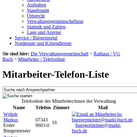
Aufgaben
Standesamt
Ortsrecht
Verwaltungsgemeinschaftsrat
Statistik und Zahlen
Lage und Anreise
Service / Bürgerportal
Notdienste und Krisendienste
Sie sind hier:
Die Verwaltungsgemeinschaft
>
Rathaus / VG
Buch
>
Mitarbeiter / Telefonliste
Mitarbeiter-Telefon-Liste
Telefonliste der Mitarbeiter/innen der Verwaltung
Name
Telefon
Zimmer
Mail
Wöhrle
Markus
07343
16
Erster
9603-0
buergermeister@markt-
Bürgermeister
buch.de