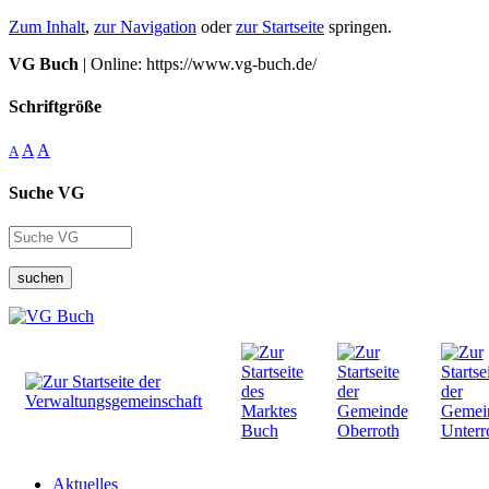
Zum Inhalt
,
zur Navigation
oder
zur Startseite
springen.
VG Buch
| Online: https://www.vg-buch.de/
Schriftgröße
A
A
A
Suche VG
suchen
Aktuelles