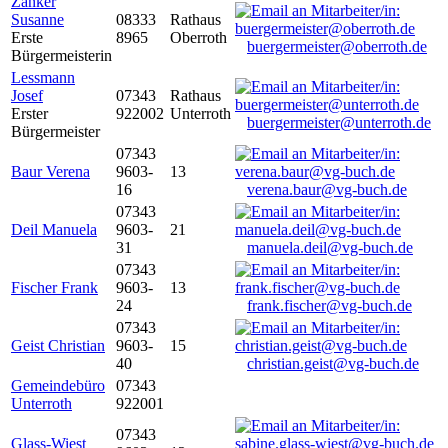
Zanker
Susanne
08333
Rathaus
Erste
8965
Oberroth
buergermeister@oberroth.de
Bürgermeisterin
Lessmann
Josef
07343
Rathaus
Erster
922002
Unterroth
buergermeister@unterroth.de
Bürgermeister
07343
Baur Verena
9603-
13
16
verena.baur@vg-buch.de
07343
Deil Manuela
9603-
21
31
manuela.deil@vg-buch.de
07343
Fischer Frank
9603-
13
24
frank.fischer@vg-buch.de
07343
Geist Christian
9603-
15
40
christian.geist@vg-buch.de
Gemeindebüro
07343
Unterroth
922001
07343
Glass-Wiest