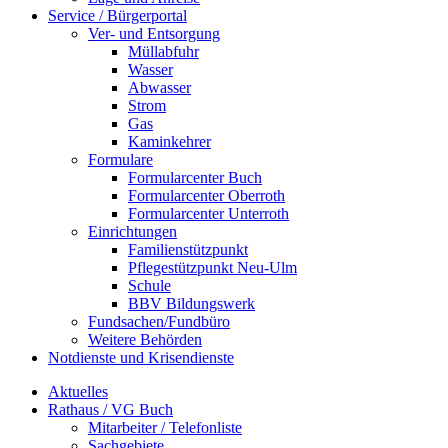
Service / Bürgerportal
Ver- und Entsorgung
Müllabfuhr
Wasser
Abwasser
Strom
Gas
Kaminkehrer
Formulare
Formularcenter Buch
Formularcenter Oberroth
Formularcenter Unterroth
Einrichtungen
Familienstützpunkt
Pflegestützpunkt Neu-Ulm
Schule
BBV Bildungswerk
Fundsachen/Fundbüro
Weitere Behörden
Notdienste und Krisendienste
Aktuelles
Rathaus / VG Buch
Mitarbeiter / Telefonliste
Sachgebiete