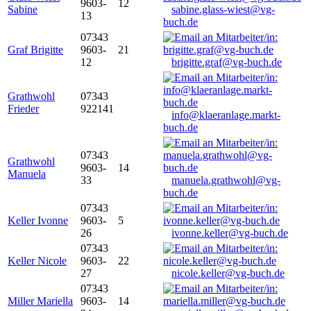
9603-
12
Sabine
sabine.glass-wiest@vg-
13
buch.de
07343
Graf Brigitte
9603-
21
12
brigitte.graf@vg-buch.de
Grathwohl
07343
Frieder
922141
info@klaeranlage.markt-
buch.de
07343
Grathwohl
9603-
14
Manuela
33
manuela.grathwohl@vg-
buch.de
07343
Keller Ivonne
9603-
5
26
ivonne.keller@vg-buch.de
07343
Keller Nicole
9603-
22
27
nicole.keller@vg-buch.de
07343
Miller Mariella
9603-
14