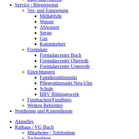
Service / Bürgerportal
Ver- und Entsorgung
Müllabfuhr
Wasser
Abwasser
Strom
Gas
Kaminkehrer
Formulare
Formularcenter Buch
Formularcenter Oberroth
Formularcenter Unterroth
Einrichtungen
Familienstützpunkt
Pflegestützpunkt Neu-Ulm
Schule
BBV Bildungswerk
Fundsachen/Fundbüro
Weitere Behörden
Notdienste und Krisendienste
Aktuelles
Rathaus / VG Buch
Mitarbeiter / Telefonliste
Sachgebiete