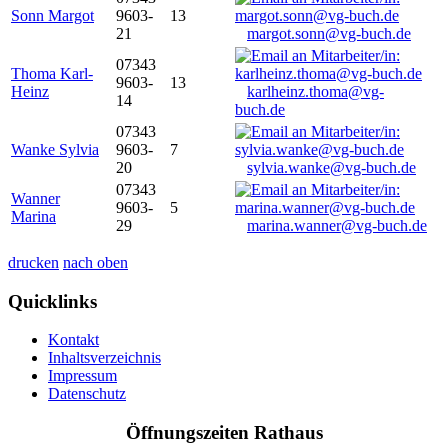
Sonn Margot
9603-
13
21
margot.sonn@vg-buch.de
07343
Thoma Karl-
9603-
13
Heinz
karlheinz.thoma@vg-
14
buch.de
07343
Wanke Sylvia
9603-
7
20
sylvia.wanke@vg-buch.de
07343
Wanner
9603-
5
Marina
29
marina.wanner@vg-buch.de
drucken
nach oben
Quicklinks
Kontakt
Inhaltsverzeichnis
Impressum
Datenschutz
Öffnungszeiten Rathaus