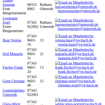
Zanker
Susanne
08333
Rathaus
Erste
8965
Oberroth
buergermeister@oberroth.de
Bürgermeisterin
Lessmann
Josef
07343
Rathaus
Erster
922002
Unterroth
buergermeister@unterroth.de
Bürgermeister
07343
Baur Verena
9603-
13
16
verena.baur@vg-buch.de
07343
Deil Manuela
9603-
21
31
manuela.deil@vg-buch.de
07343
Fischer Frank
9603-
13
24
frank.fischer@vg-buch.de
07343
Geist Christian
9603-
15
40
christian.geist@vg-buch.de
Gemeindebüro
07343
Unterroth
922001
07343
Glass-Wiest