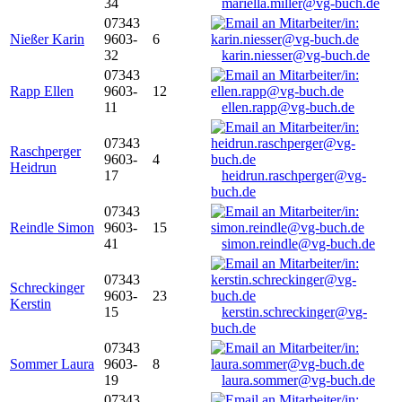
34
mariella.miller@vg-buch.de
07343
Nießer Karin
9603-
6
32
karin.niesser@vg-buch.de
07343
Rapp Ellen
9603-
12
11
ellen.rapp@vg-buch.de
07343
Raschperger
9603-
4
Heidrun
17
heidrun.raschperger@vg-
buch.de
07343
Reindle Simon
9603-
15
41
simon.reindle@vg-buch.de
07343
Schreckinger
9603-
23
Kerstin
15
kerstin.schreckinger@vg-
buch.de
07343
Sommer Laura
9603-
8
19
laura.sommer@vg-buch.de
07343