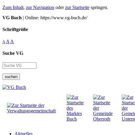
Zum Inhalt
,
zur Navigation
oder
zur Startseite
springen.
VG Buch
| Online: https://www.vg-buch.de/
Schriftgröße
A
A
A
Suche VG
suchen
Aktuelles