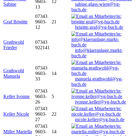
9603-
12
Sabine
sabine.glass-wiest@vg-
13
buch.de
07343
Graf Brigitte
9603-
21
12
brigitte.graf@vg-buch.de
Grathwohl
07343
Frieder
922141
info@klaeranlage.markt-
buch.de
07343
Grathwohl
9603-
14
Manuela
33
manuela.grathwohl@vg-
buch.de
07343
Keller Ivonne
9603-
5
26
ivonne.keller@vg-buch.de
07343
Keller Nicole
9603-
22
27
nicole.keller@vg-buch.de
07343
Miller Mariella
9603-
14