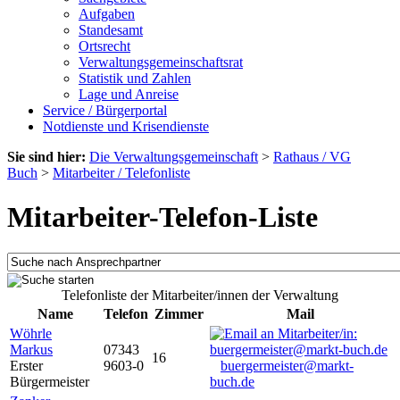
Aufgaben
Standesamt
Ortsrecht
Verwaltungsgemeinschaftsrat
Statistik und Zahlen
Lage und Anreise
Service / Bürgerportal
Notdienste und Krisendienste
Sie sind hier:
Die Verwaltungsgemeinschaft
>
Rathaus / VG
Buch
>
Mitarbeiter / Telefonliste
Mitarbeiter-Telefon-Liste
Telefonliste der Mitarbeiter/innen der Verwaltung
Name
Telefon
Zimmer
Mail
Wöhrle
Markus
07343
16
Erster
9603-0
buergermeister@markt-
Bürgermeister
buch.de