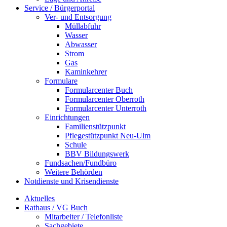
Service / Bürgerportal
Ver- und Entsorgung
Müllabfuhr
Wasser
Abwasser
Strom
Gas
Kaminkehrer
Formulare
Formularcenter Buch
Formularcenter Oberroth
Formularcenter Unterroth
Einrichtungen
Familienstützpunkt
Pflegestützpunkt Neu-Ulm
Schule
BBV Bildungswerk
Fundsachen/Fundbüro
Weitere Behörden
Notdienste und Krisendienste
Aktuelles
Rathaus / VG Buch
Mitarbeiter / Telefonliste
Sachgebiete