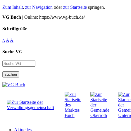
Zum Inhalt
,
zur Navigation
oder
zur Startseite
springen.
VG Buch
| Online: https://www.vg-buch.de/
Schriftgröße
A
A
A
Suche VG
suchen
Aktuelles