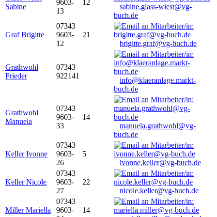
9603-
12
Sabine
sabine.glass-wiest@vg-
13
buch.de
07343
Graf Brigitte
9603-
21
12
brigitte.graf@vg-buch.de
Grathwohl
07343
Frieder
922141
info@klaeranlage.markt-
buch.de
07343
Grathwohl
9603-
14
Manuela
33
manuela.grathwohl@vg-
buch.de
07343
Keller Ivonne
9603-
5
26
ivonne.keller@vg-buch.de
07343
Keller Nicole
9603-
22
27
nicole.keller@vg-buch.de
07343
Miller Mariella
9603-
14