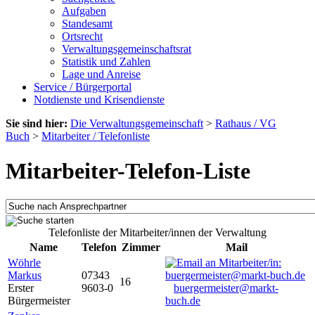
Aufgaben
Standesamt
Ortsrecht
Verwaltungsgemeinschaftsrat
Statistik und Zahlen
Lage und Anreise
Service / Bürgerportal
Notdienste und Krisendienste
Sie sind hier:
Die Verwaltungsgemeinschaft
>
Rathaus / VG
Buch
>
Mitarbeiter / Telefonliste
Mitarbeiter-Telefon-Liste
Telefonliste der Mitarbeiter/innen der Verwaltung
Name
Telefon
Zimmer
Mail
Wöhrle
Markus
07343
16
Erster
9603-0
buergermeister@markt-
Bürgermeister
buch.de