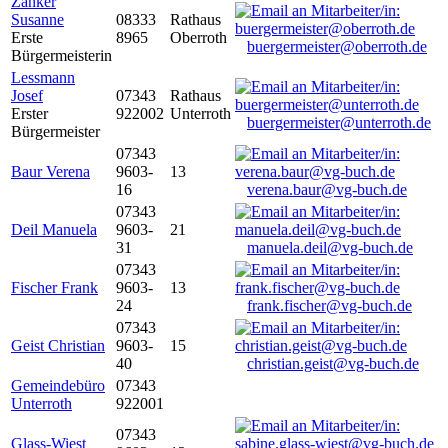
Zanker
Susanne
08333
Rathaus
Erste
8965
Oberroth
buergermeister@oberroth.de
Bürgermeisterin
Lessmann
Josef
07343
Rathaus
Erster
922002
Unterroth
buergermeister@unterroth.de
Bürgermeister
07343
Baur Verena
9603-
13
16
verena.baur@vg-buch.de
07343
Deil Manuela
9603-
21
31
manuela.deil@vg-buch.de
07343
Fischer Frank
9603-
13
24
frank.fischer@vg-buch.de
07343
Geist Christian
9603-
15
40
christian.geist@vg-buch.de
Gemeindebüro
07343
Unterroth
922001
07343
Glass-Wiest