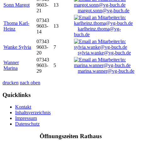
Sonn Margot
9603-
13
21
margot.sonn@vg-buch.de
07343
Thoma Karl-
9603-
13
Heinz
karlheinz.thoma@vg-
14
buch.de
07343
Wanke Sylvia
9603-
7
20
sylvia.wanke@vg-buch.de
07343
Wanner
9603-
5
Marina
29
marina.wanner@vg-buch.de
drucken
nach oben
Quicklinks
Kontakt
Inhaltsverzeichnis
Impressum
Datenschutz
Öffnungszeiten Rathaus