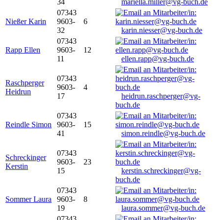
34
mariella.miller@vg-buch.de
07343
Nießer Karin
9603-
6
32
karin.niesser@vg-buch.de
07343
Rapp Ellen
9603-
12
11
ellen.rapp@vg-buch.de
07343
Raschperger
9603-
4
Heidrun
17
heidrun.raschperger@vg-
buch.de
07343
Reindle Simon
9603-
15
41
simon.reindle@vg-buch.de
07343
Schreckinger
9603-
23
Kerstin
15
kerstin.schreckinger@vg-
buch.de
07343
Sommer Laura
9603-
8
19
laura.sommer@vg-buch.de
07343