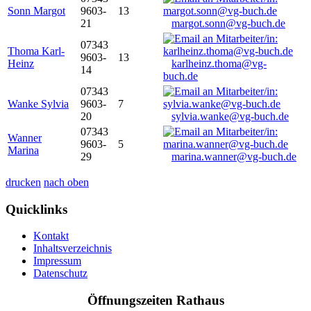
Sonn Margot
9603-
13
21
margot.sonn@vg-buch.de
07343
Thoma Karl-
9603-
13
Heinz
karlheinz.thoma@vg-
14
buch.de
07343
Wanke Sylvia
9603-
7
20
sylvia.wanke@vg-buch.de
07343
Wanner
9603-
5
Marina
29
marina.wanner@vg-buch.de
drucken
nach oben
Quicklinks
Kontakt
Inhaltsverzeichnis
Impressum
Datenschutz
Öffnungszeiten Rathaus