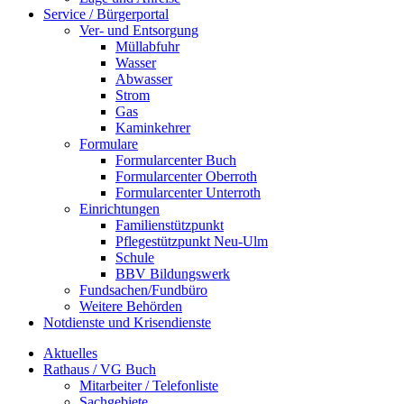
Service / Bürgerportal
Ver- und Entsorgung
Müllabfuhr
Wasser
Abwasser
Strom
Gas
Kaminkehrer
Formulare
Formularcenter Buch
Formularcenter Oberroth
Formularcenter Unterroth
Einrichtungen
Familienstützpunkt
Pflegestützpunkt Neu-Ulm
Schule
BBV Bildungswerk
Fundsachen/Fundbüro
Weitere Behörden
Notdienste und Krisendienste
Aktuelles
Rathaus / VG Buch
Mitarbeiter / Telefonliste
Sachgebiete