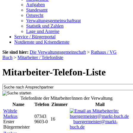
Aufgaben
Standesamt
Ortsrecht
Verwaltungsgemeinschaftsrat
Statistik und Zahlen
Lage und Anreise
Service / Bürgerportal
Notdienste und Krisendienste
Sie sind hier:
Die Verwaltungsgemeinschaft
>
Rathaus / VG
Buch
>
Mitarbeiter / Telefonliste
Mitarbeiter-Telefon-Liste
Telefonliste der Mitarbeiter/innen der Verwaltung
Name
Telefon
Zimmer
Mail
Wöhrle
Markus
07343
16
Erster
9603-0
buergermeister@markt-
Bürgermeister
buch.de