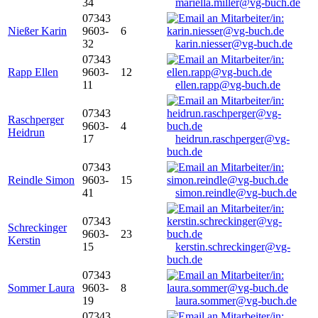
34
mariella.miller@vg-buch.de
07343
Nießer Karin
9603-
6
32
karin.niesser@vg-buch.de
07343
Rapp Ellen
9603-
12
11
ellen.rapp@vg-buch.de
07343
Raschperger
9603-
4
Heidrun
17
heidrun.raschperger@vg-
buch.de
07343
Reindle Simon
9603-
15
41
simon.reindle@vg-buch.de
07343
Schreckinger
9603-
23
Kerstin
15
kerstin.schreckinger@vg-
buch.de
07343
Sommer Laura
9603-
8
19
laura.sommer@vg-buch.de
07343