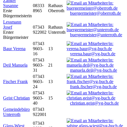
Zanker
Susanne
08333
Rathaus
Erste
8965
Oberroth
buergermeister@oberroth.de
Bürgermeisterin
Lessmann
Josef
07343
Rathaus
Erster
922002
Unterroth
buergermeister@unterroth.de
Bürgermeister
07343
Baur Verena
9603-
13
16
verena.baur@vg-buch.de
07343
Deil Manuela
9603-
21
31
manuela.deil@vg-buch.de
07343
Fischer Frank
9603-
13
24
frank.fischer@vg-buch.de
07343
Geist Christian
9603-
15
40
christian.geist@vg-buch.de
Gemeindebüro
07343
Unterroth
922001
07343
Glass-Wiest