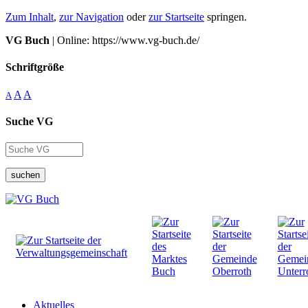
Zum Inhalt
,
zur Navigation
oder
zur Startseite
springen.
VG Buch
| Online: https://www.vg-buch.de/
Schriftgröße
A
A
A
Suche VG
suchen
Aktuelles