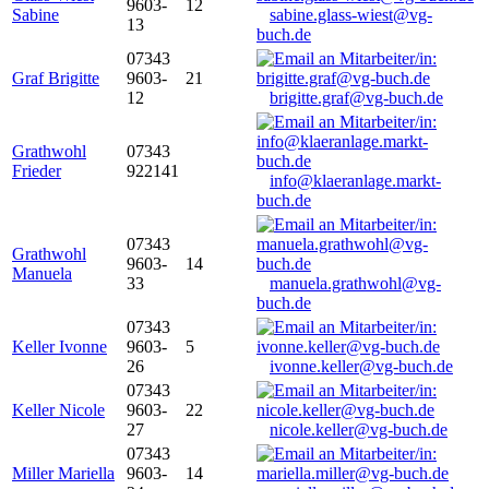
9603-
12
Sabine
sabine.glass-wiest@vg-
13
buch.de
07343
Graf Brigitte
9603-
21
12
brigitte.graf@vg-buch.de
Grathwohl
07343
Frieder
922141
info@klaeranlage.markt-
buch.de
07343
Grathwohl
9603-
14
Manuela
33
manuela.grathwohl@vg-
buch.de
07343
Keller Ivonne
9603-
5
26
ivonne.keller@vg-buch.de
07343
Keller Nicole
9603-
22
27
nicole.keller@vg-buch.de
07343
Miller Mariella
9603-
14