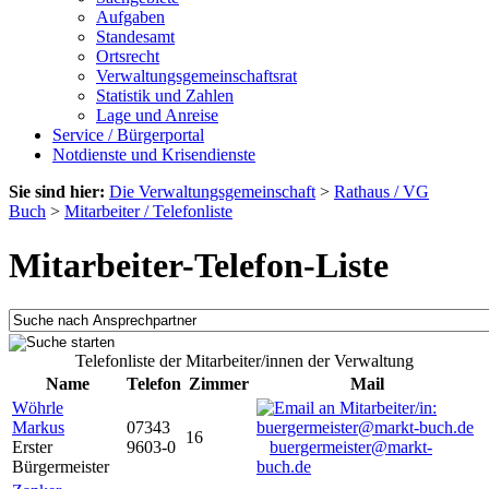
Aufgaben
Standesamt
Ortsrecht
Verwaltungsgemeinschaftsrat
Statistik und Zahlen
Lage und Anreise
Service / Bürgerportal
Notdienste und Krisendienste
Sie sind hier:
Die Verwaltungsgemeinschaft
>
Rathaus / VG
Buch
>
Mitarbeiter / Telefonliste
Mitarbeiter-Telefon-Liste
Telefonliste der Mitarbeiter/innen der Verwaltung
Name
Telefon
Zimmer
Mail
Wöhrle
Markus
07343
16
Erster
9603-0
buergermeister@markt-
Bürgermeister
buch.de