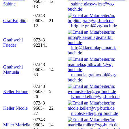
9603-
12
Sabine
sabine.glass-wiest@vg-
13
buch.de
07343
Graf Brigitte
9603-
21
12
brigitte.graf@vg-buch.de
Grathwohl
07343
Frieder
922141
info@klaeranlage.markt-
buch.de
07343
Grathwohl
9603-
14
Manuela
33
manuela.grathwohl@vg-
buch.de
07343
Keller Ivonne
9603-
5
26
ivonne.keller@vg-buch.de
07343
Keller Nicole
9603-
22
27
nicole.keller@vg-buch.de
07343
Miller Mariella
9603-
14