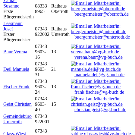
Zanker
Susanne
08333
Rathaus
Erste
8965
Oberroth
buergermeister@oberroth.de
Bürgermeisterin
Lessmann
Josef
07343
Rathaus
Erster
922002
Unterroth
buergermeister@unterroth.de
Bürgermeister
07343
Baur Verena
9603-
13
16
verena.baur@vg-buch.de
07343
Deil Manuela
9603-
21
31
manuela.deil@vg-buch.de
07343
Fischer Frank
9603-
13
24
frank.fischer@vg-buch.de
07343
Geist Christian
9603-
15
40
christian.geist@vg-buch.de
Gemeindebüro
07343
Unterroth
922001
07343
Glass-Wiest