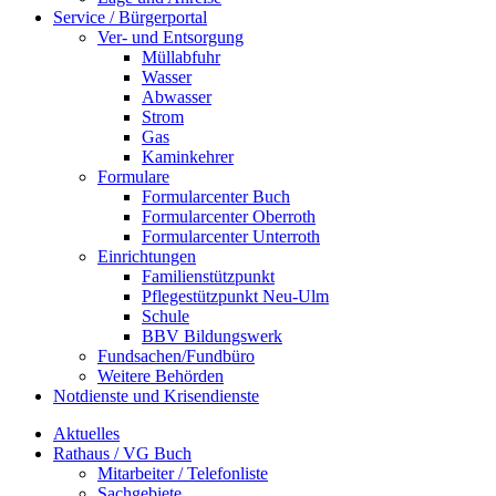
Service / Bürgerportal
Ver- und Entsorgung
Müllabfuhr
Wasser
Abwasser
Strom
Gas
Kaminkehrer
Formulare
Formularcenter Buch
Formularcenter Oberroth
Formularcenter Unterroth
Einrichtungen
Familienstützpunkt
Pflegestützpunkt Neu-Ulm
Schule
BBV Bildungswerk
Fundsachen/Fundbüro
Weitere Behörden
Notdienste und Krisendienste
Aktuelles
Rathaus / VG Buch
Mitarbeiter / Telefonliste
Sachgebiete