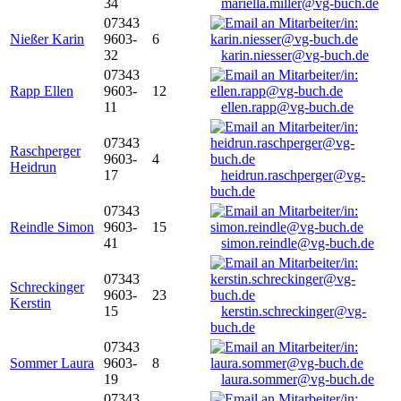
34
mariella.miller@vg-buch.de
07343
Nießer Karin
9603-
6
32
karin.niesser@vg-buch.de
07343
Rapp Ellen
9603-
12
11
ellen.rapp@vg-buch.de
07343
Raschperger
9603-
4
Heidrun
17
heidrun.raschperger@vg-
buch.de
07343
Reindle Simon
9603-
15
41
simon.reindle@vg-buch.de
07343
Schreckinger
9603-
23
Kerstin
15
kerstin.schreckinger@vg-
buch.de
07343
Sommer Laura
9603-
8
19
laura.sommer@vg-buch.de
07343