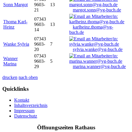
Sonn Margot
9603-
13
21
margot.sonn@vg-buch.de
07343
Thoma Karl-
9603-
13
Heinz
karlheinz.thoma@vg-
14
buch.de
07343
Wanke Sylvia
9603-
7
20
sylvia.wanke@vg-buch.de
07343
Wanner
9603-
5
Marina
29
marina.wanner@vg-buch.de
drucken
nach oben
Quicklinks
Kontakt
Inhaltsverzeichnis
Impressum
Datenschutz
Öffnungszeiten Rathaus