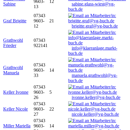
9603-
12
Sabine
sabine.glass-wiest@vg-
13
buch.de
07343
Graf Brigitte
9603-
21
12
brigitte.graf@vg-buch.de
Grathwohl
07343
Frieder
922141
info@klaeranlage.markt-
buch.de
07343
Grathwohl
9603-
14
Manuela
33
manuela.grathwohl@vg-
buch.de
07343
Keller Ivonne
9603-
5
26
ivonne.keller@vg-buch.de
07343
Keller Nicole
9603-
22
27
nicole.keller@vg-buch.de
07343
Miller Mariella
9603-
14