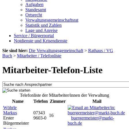
Aufgaben
Standesamt
Ortsrecht
Verwaltungsgemeinschaftsrat
Statistik und Zahlen
Lage und Anreise
Service / Bürgerportal
Notdienste und Krisendienste
Sie sind hier:
Die Verwaltungsgemeinschaft
>
Rathaus / VG
Buch
>
Mitarbeiter / Telefonliste
Mitarbeiter-Telefon-Liste
Telefonliste der Mitarbeiter/innen der Verwaltung
Name
Telefon
Zimmer
Mail
Wöhrle
Markus
07343
16
Erster
9603-0
buergermeister@markt-
Bürgermeister
buch.de