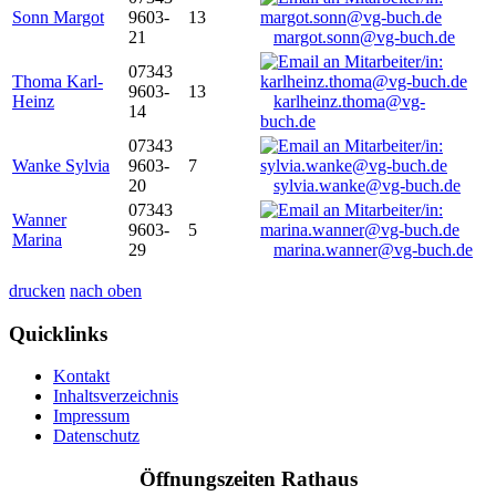
Sonn Margot
9603-
13
21
margot.sonn@vg-buch.de
07343
Thoma Karl-
9603-
13
Heinz
karlheinz.thoma@vg-
14
buch.de
07343
Wanke Sylvia
9603-
7
20
sylvia.wanke@vg-buch.de
07343
Wanner
9603-
5
Marina
29
marina.wanner@vg-buch.de
drucken
nach oben
Quicklinks
Kontakt
Inhaltsverzeichnis
Impressum
Datenschutz
Öffnungszeiten Rathaus