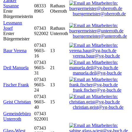
Zanker
Susanne
08333
Rathaus
Erste
8965
Oberroth
buergermeister@oberroth.de
Bürgermeisterin
Lessmann
Josef
07343
Rathaus
Erster
922002
Unterroth
buergermeister@unterroth.de
Bürgermeister
07343
Baur Verena
9603-
13
16
verena.baur@vg-buch.de
07343
Deil Manuela
9603-
21
31
manuela.deil@vg-buch.de
07343
Fischer Frank
9603-
13
24
frank.fischer@vg-buch.de
07343
Geist Christian
9603-
15
40
christian.geist@vg-buch.de
Gemeindebüro
07343
Unterroth
922001
07343
Glass-Wiest