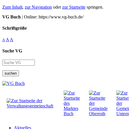
Zum Inhalt
,
zur Navigation
oder
zur Startseite
springen.
VG Buch
| Online: https://www.vg-buch.de/
Schriftgröße
A
A
A
Suche VG
suchen
Aktuelles