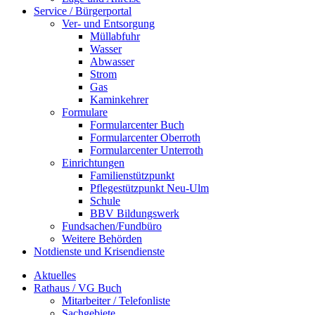
Service / Bürgerportal
Ver- und Entsorgung
Müllabfuhr
Wasser
Abwasser
Strom
Gas
Kaminkehrer
Formulare
Formularcenter Buch
Formularcenter Oberroth
Formularcenter Unterroth
Einrichtungen
Familienstützpunkt
Pflegestützpunkt Neu-Ulm
Schule
BBV Bildungswerk
Fundsachen/Fundbüro
Weitere Behörden
Notdienste und Krisendienste
Aktuelles
Rathaus / VG Buch
Mitarbeiter / Telefonliste
Sachgebiete