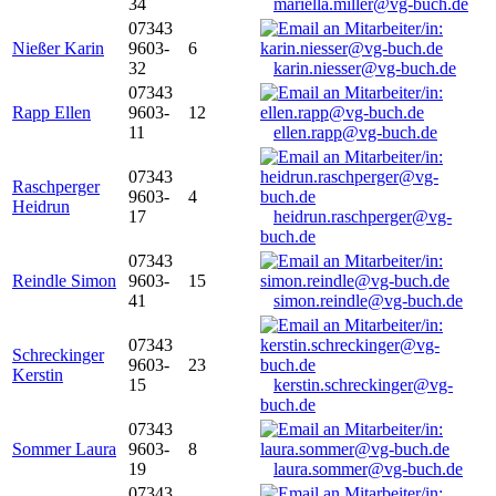
34
mariella.miller@vg-buch.de
07343
Nießer Karin
9603-
6
32
karin.niesser@vg-buch.de
07343
Rapp Ellen
9603-
12
11
ellen.rapp@vg-buch.de
07343
Raschperger
9603-
4
Heidrun
17
heidrun.raschperger@vg-
buch.de
07343
Reindle Simon
9603-
15
41
simon.reindle@vg-buch.de
07343
Schreckinger
9603-
23
Kerstin
15
kerstin.schreckinger@vg-
buch.de
07343
Sommer Laura
9603-
8
19
laura.sommer@vg-buch.de
07343