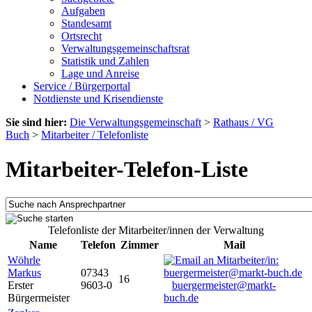
Aufgaben
Standesamt
Ortsrecht
Verwaltungsgemeinschaftsrat
Statistik und Zahlen
Lage und Anreise
Service / Bürgerportal
Notdienste und Krisendienste
Sie sind hier:
Die Verwaltungsgemeinschaft
>
Rathaus / VG
Buch
>
Mitarbeiter / Telefonliste
Mitarbeiter-Telefon-Liste
Telefonliste der Mitarbeiter/innen der Verwaltung
Name
Telefon
Zimmer
Mail
Wöhrle
Markus
07343
16
Erster
9603-0
buergermeister@markt-
Bürgermeister
buch.de