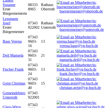
Zanker
Susanne
08333
Rathaus
Erste
8965
Oberroth
buergermeister@oberroth.de
Bürgermeisterin
Lessmann
Josef
07343
Rathaus
Erster
922002
Unterroth
buergermeister@unterroth.de
Bürgermeister
07343
Baur Verena
9603-
13
16
verena.baur@vg-buch.de
07343
Deil Manuela
9603-
21
31
manuela.deil@vg-buch.de
07343
Fischer Frank
9603-
13
24
frank.fischer@vg-buch.de
07343
Geist Christian
9603-
15
40
christian.geist@vg-buch.de
Gemeindebüro
07343
Unterroth
922001
07343
Glass-Wiest