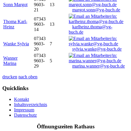
Sonn Margot
9603-
13
21
margot.sonn@vg-buch.de
07343
Thoma Karl-
9603-
13
Heinz
karlheinz.thoma@vg-
14
buch.de
07343
Wanke Sylvia
9603-
7
20
sylvia.wanke@vg-buch.de
07343
Wanner
9603-
5
Marina
29
marina.wanner@vg-buch.de
drucken
nach oben
Quicklinks
Kontakt
Inhaltsverzeichnis
Impressum
Datenschutz
Öffnungszeiten Rathaus