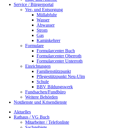
Service / Bürgerportal
Ver- und Entsorgung
Müllabfuhr
Wasser
Abwasser
Strom
Gas
Kaminkehrer
Formulare
Formularcenter Buch
Formularcenter Oberroth
Formularcenter Unterroth
Einrichtungen
Familienstützpunkt
Pflegestützpunkt Neu-Ulm
Schule
BBV Bildungswerk
Fundsachen/Fundbüro
Weitere Behörden
Notdienste und Krisendienste
Aktuelles
Rathaus / VG Buch
Mitarbeiter / Telefonliste
Sachgebiete