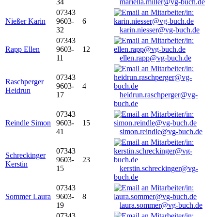
34
mariella.miller@vg-buch.de
07343
Nießer Karin
9603-
6
32
karin.niesser@vg-buch.de
07343
Rapp Ellen
9603-
12
11
ellen.rapp@vg-buch.de
07343
Raschperger
9603-
4
Heidrun
17
heidrun.raschperger@vg-
buch.de
07343
Reindle Simon
9603-
15
41
simon.reindle@vg-buch.de
07343
Schreckinger
9603-
23
Kerstin
15
kerstin.schreckinger@vg-
buch.de
07343
Sommer Laura
9603-
8
19
laura.sommer@vg-buch.de
07343