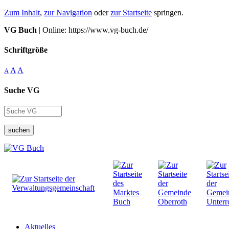
Zum Inhalt
,
zur Navigation
oder
zur Startseite
springen.
VG Buch
| Online: https://www.vg-buch.de/
Schriftgröße
A
A
A
Suche VG
suchen
Aktuelles