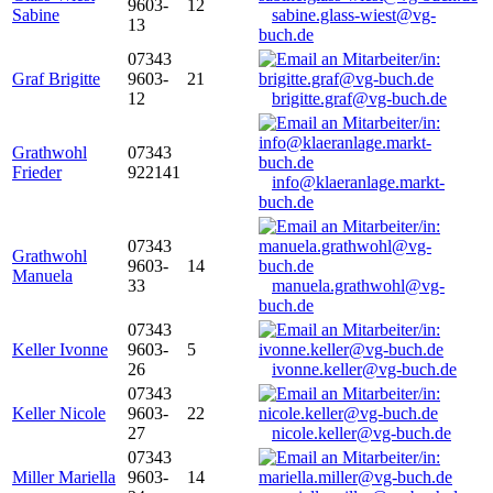
9603-
12
Sabine
sabine.glass-wiest@vg-
13
buch.de
07343
Graf Brigitte
9603-
21
12
brigitte.graf@vg-buch.de
Grathwohl
07343
Frieder
922141
info@klaeranlage.markt-
buch.de
07343
Grathwohl
9603-
14
Manuela
33
manuela.grathwohl@vg-
buch.de
07343
Keller Ivonne
9603-
5
26
ivonne.keller@vg-buch.de
07343
Keller Nicole
9603-
22
27
nicole.keller@vg-buch.de
07343
Miller Mariella
9603-
14