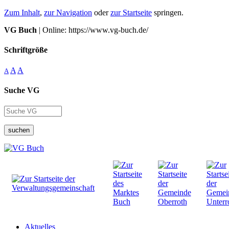
Zum Inhalt
,
zur Navigation
oder
zur Startseite
springen.
VG Buch
| Online: https://www.vg-buch.de/
Schriftgröße
A
A
A
Suche VG
suchen
Aktuelles