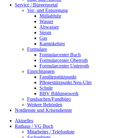
Service / Bürgerportal
Ver- und Entsorgung
Müllabfuhr
Wasser
Abwasser
Strom
Gas
Kaminkehrer
Formulare
Formularcenter Buch
Formularcenter Oberroth
Formularcenter Unterroth
Einrichtungen
Familienstützpunkt
Pflegestützpunkt Neu-Ulm
Schule
BBV Bildungswerk
Fundsachen/Fundbüro
Weitere Behörden
Notdienste und Krisendienste
Aktuelles
Rathaus / VG Buch
Mitarbeiter / Telefonliste
Sachgebiete