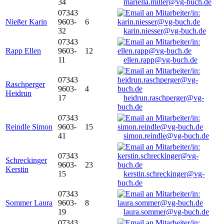
34
mariella.miller@vg-buch.de
07343
Nießer Karin
9603-
6
32
karin.niesser@vg-buch.de
07343
Rapp Ellen
9603-
12
11
ellen.rapp@vg-buch.de
07343
Raschperger
9603-
4
Heidrun
17
heidrun.raschperger@vg-
buch.de
07343
Reindle Simon
9603-
15
41
simon.reindle@vg-buch.de
07343
Schreckinger
9603-
23
Kerstin
15
kerstin.schreckinger@vg-
buch.de
07343
Sommer Laura
9603-
8
19
laura.sommer@vg-buch.de
07343