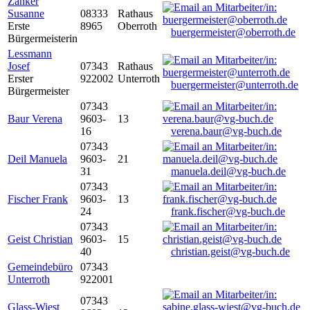
Zanker
Susanne
08333
Rathaus
Erste
8965
Oberroth
buergermeister@oberroth.de
Bürgermeisterin
Lessmann
Josef
07343
Rathaus
Erster
922002
Unterroth
buergermeister@unterroth.de
Bürgermeister
07343
Baur Verena
9603-
13
16
verena.baur@vg-buch.de
07343
Deil Manuela
9603-
21
31
manuela.deil@vg-buch.de
07343
Fischer Frank
9603-
13
24
frank.fischer@vg-buch.de
07343
Geist Christian
9603-
15
40
christian.geist@vg-buch.de
Gemeindebüro
07343
Unterroth
922001
07343
Glass-Wiest