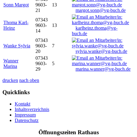
Sonn Margot
9603-
13
21
margot.sonn@vg-buch.de
07343
Thoma Karl-
9603-
13
Heinz
karlheinz.thoma@vg-
14
buch.de
07343
Wanke Sylvia
9603-
7
20
sylvia.wanke@vg-buch.de
07343
Wanner
9603-
5
Marina
29
marina.wanner@vg-buch.de
drucken
nach oben
Quicklinks
Kontakt
Inhaltsverzeichnis
Impressum
Datenschutz
Öffnungszeiten Rathaus