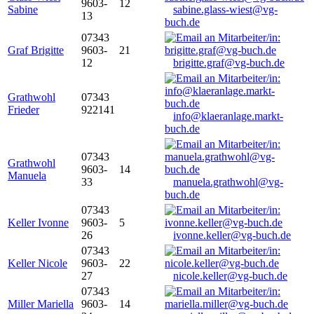
9603-
12
Sabine
sabine.glass-wiest@vg-
13
buch.de
07343
Graf Brigitte
9603-
21
12
brigitte.graf@vg-buch.de
Grathwohl
07343
Frieder
922141
info@klaeranlage.markt-
buch.de
07343
Grathwohl
9603-
14
Manuela
33
manuela.grathwohl@vg-
buch.de
07343
Keller Ivonne
9603-
5
26
ivonne.keller@vg-buch.de
07343
Keller Nicole
9603-
22
27
nicole.keller@vg-buch.de
07343
Miller Mariella
9603-
14