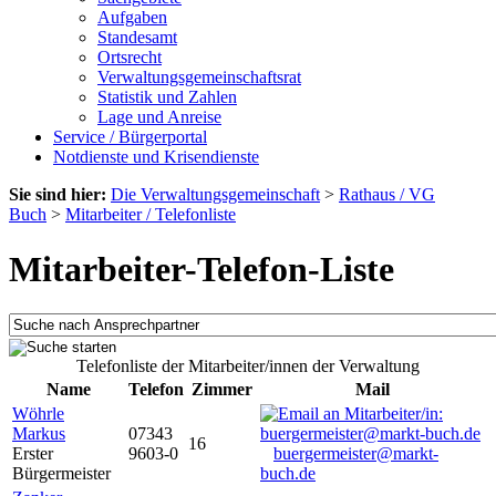
Aufgaben
Standesamt
Ortsrecht
Verwaltungsgemeinschaftsrat
Statistik und Zahlen
Lage und Anreise
Service / Bürgerportal
Notdienste und Krisendienste
Sie sind hier:
Die Verwaltungsgemeinschaft
>
Rathaus / VG
Buch
>
Mitarbeiter / Telefonliste
Mitarbeiter-Telefon-Liste
Telefonliste der Mitarbeiter/innen der Verwaltung
Name
Telefon
Zimmer
Mail
Wöhrle
Markus
07343
16
Erster
9603-0
buergermeister@markt-
Bürgermeister
buch.de