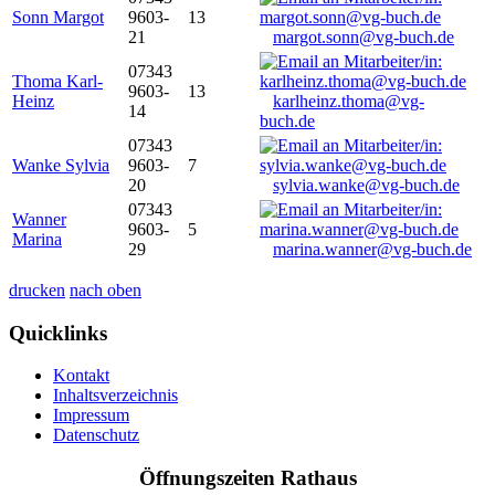
Sonn Margot
9603-
13
21
margot.sonn@vg-buch.de
07343
Thoma Karl-
9603-
13
Heinz
karlheinz.thoma@vg-
14
buch.de
07343
Wanke Sylvia
9603-
7
20
sylvia.wanke@vg-buch.de
07343
Wanner
9603-
5
Marina
29
marina.wanner@vg-buch.de
drucken
nach oben
Quicklinks
Kontakt
Inhaltsverzeichnis
Impressum
Datenschutz
Öffnungszeiten Rathaus