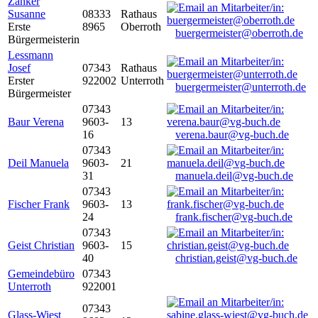
Zanker
Susanne
08333
Rathaus
Erste
8965
Oberroth
buergermeister@oberroth.de
Bürgermeisterin
Lessmann
Josef
07343
Rathaus
Erster
922002
Unterroth
buergermeister@unterroth.de
Bürgermeister
07343
Baur Verena
9603-
13
16
verena.baur@vg-buch.de
07343
Deil Manuela
9603-
21
31
manuela.deil@vg-buch.de
07343
Fischer Frank
9603-
13
24
frank.fischer@vg-buch.de
07343
Geist Christian
9603-
15
40
christian.geist@vg-buch.de
Gemeindebüro
07343
Unterroth
922001
07343
Glass-Wiest