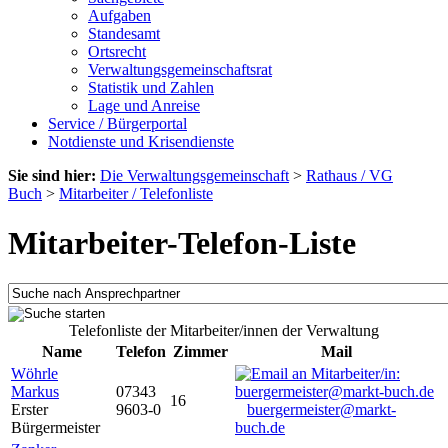
Aufgaben
Standesamt
Ortsrecht
Verwaltungsgemeinschaftsrat
Statistik und Zahlen
Lage und Anreise
Service / Bürgerportal
Notdienste und Krisendienste
Sie sind hier:
Die Verwaltungsgemeinschaft
>
Rathaus / VG
Buch
>
Mitarbeiter / Telefonliste
Mitarbeiter-Telefon-Liste
Telefonliste der Mitarbeiter/innen der Verwaltung
Name
Telefon
Zimmer
Mail
Wöhrle
Markus
07343
16
Erster
9603-0
buergermeister@markt-
Bürgermeister
buch.de