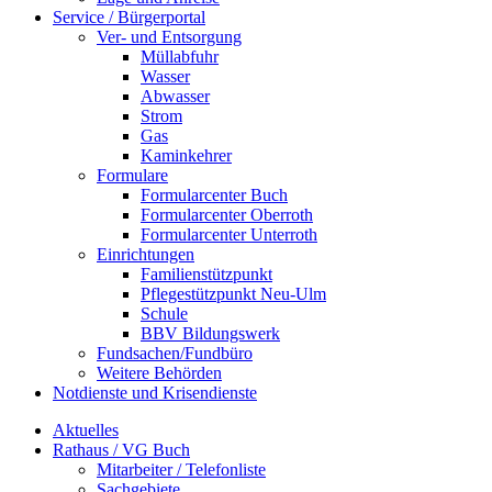
Service / Bürgerportal
Ver- und Entsorgung
Müllabfuhr
Wasser
Abwasser
Strom
Gas
Kaminkehrer
Formulare
Formularcenter Buch
Formularcenter Oberroth
Formularcenter Unterroth
Einrichtungen
Familienstützpunkt
Pflegestützpunkt Neu-Ulm
Schule
BBV Bildungswerk
Fundsachen/Fundbüro
Weitere Behörden
Notdienste und Krisendienste
Aktuelles
Rathaus / VG Buch
Mitarbeiter / Telefonliste
Sachgebiete