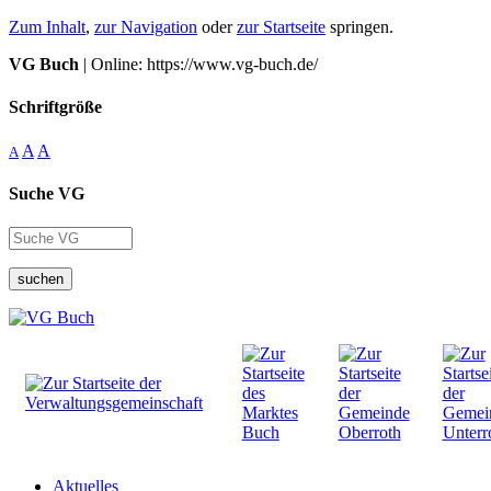
Zum Inhalt
,
zur Navigation
oder
zur Startseite
springen.
VG Buch
| Online: https://www.vg-buch.de/
Schriftgröße
A
A
A
Suche VG
suchen
Aktuelles