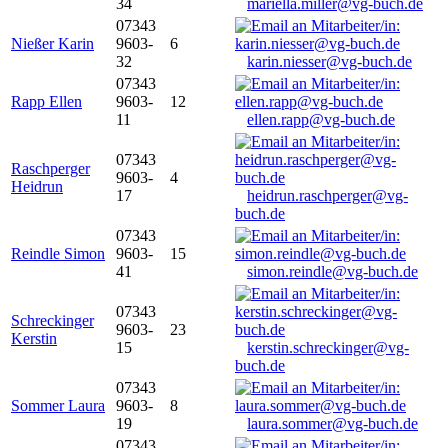
34
mariella.miller@vg-buch.de
07343
Nießer Karin
9603-
6
32
karin.niesser@vg-buch.de
07343
Rapp Ellen
9603-
12
11
ellen.rapp@vg-buch.de
07343
Raschperger
9603-
4
Heidrun
17
heidrun.raschperger@vg-
buch.de
07343
Reindle Simon
9603-
15
41
simon.reindle@vg-buch.de
07343
Schreckinger
9603-
23
Kerstin
15
kerstin.schreckinger@vg-
buch.de
07343
Sommer Laura
9603-
8
19
laura.sommer@vg-buch.de
07343