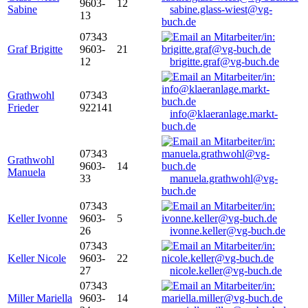
9603-
12
Sabine
sabine.glass-wiest@vg-
13
buch.de
07343
Graf Brigitte
9603-
21
12
brigitte.graf@vg-buch.de
Grathwohl
07343
Frieder
922141
info@klaeranlage.markt-
buch.de
07343
Grathwohl
9603-
14
Manuela
33
manuela.grathwohl@vg-
buch.de
07343
Keller Ivonne
9603-
5
26
ivonne.keller@vg-buch.de
07343
Keller Nicole
9603-
22
27
nicole.keller@vg-buch.de
07343
Miller Mariella
9603-
14