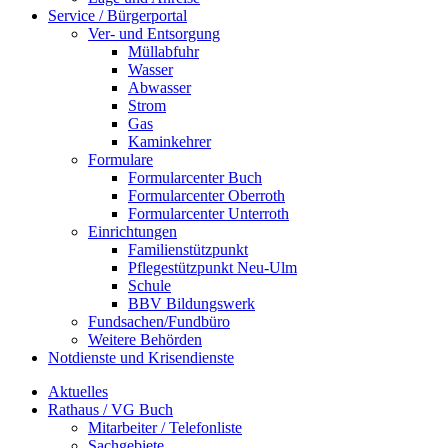
Service / Bürgerportal
Ver- und Entsorgung
Müllabfuhr
Wasser
Abwasser
Strom
Gas
Kaminkehrer
Formulare
Formularcenter Buch
Formularcenter Oberroth
Formularcenter Unterroth
Einrichtungen
Familienstützpunkt
Pflegestützpunkt Neu-Ulm
Schule
BBV Bildungswerk
Fundsachen/Fundbüro
Weitere Behörden
Notdienste und Krisendienste
Aktuelles
Rathaus / VG Buch
Mitarbeiter / Telefonliste
Sachgebiete