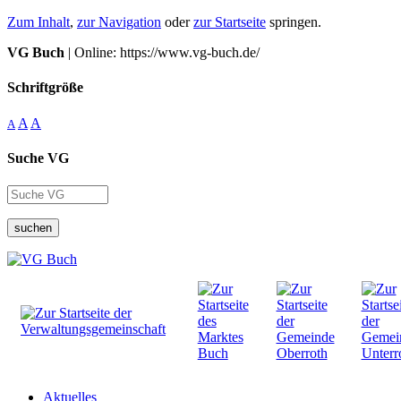
Zum Inhalt
,
zur Navigation
oder
zur Startseite
springen.
VG Buch
| Online: https://www.vg-buch.de/
Schriftgröße
A
A
A
Suche VG
suchen
Aktuelles