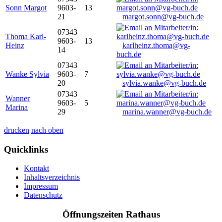
Sonn Margot
9603-
13
21
margot.sonn@vg-buch.de
07343
Thoma Karl-
9603-
13
Heinz
karlheinz.thoma@vg-
14
buch.de
07343
Wanke Sylvia
9603-
7
20
sylvia.wanke@vg-buch.de
07343
Wanner
9603-
5
Marina
29
marina.wanner@vg-buch.de
drucken
nach oben
Quicklinks
Kontakt
Inhaltsverzeichnis
Impressum
Datenschutz
Öffnungszeiten Rathaus