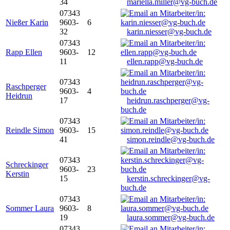
34
mariella.miller@vg-buch.de
07343
Nießer Karin
9603-
6
32
karin.niesser@vg-buch.de
07343
Rapp Ellen
9603-
12
11
ellen.rapp@vg-buch.de
07343
Raschperger
9603-
4
Heidrun
17
heidrun.raschperger@vg-
buch.de
07343
Reindle Simon
9603-
15
41
simon.reindle@vg-buch.de
07343
Schreckinger
9603-
23
Kerstin
15
kerstin.schreckinger@vg-
buch.de
07343
Sommer Laura
9603-
8
19
laura.sommer@vg-buch.de
07343