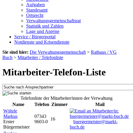
Aufgaben
Standesamt
Ortsrecht
Verwaltungsgemeinschaftsrat
Statistik und Zahlen
Lage und Anreise
Service / Bürgerportal
Notdienste und Krisendienste
Sie sind hier:
Die Verwaltungsgemeinschaft
>
Rathaus / VG
Buch
>
Mitarbeiter / Telefonliste
Mitarbeiter-Telefon-Liste
Telefonliste der Mitarbeiter/innen der Verwaltung
Name
Telefon
Zimmer
Mail
Wöhrle
Markus
07343
16
Erster
9603-0
buergermeister@markt-
Bürgermeister
buch.de