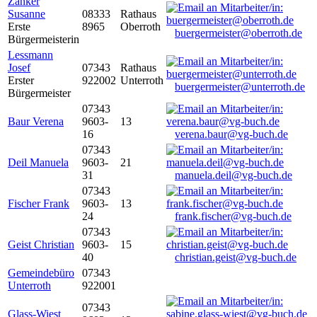
Zanker
Susanne
08333
Rathaus
Erste
8965
Oberroth
buergermeister@oberroth.de
Bürgermeisterin
Lessmann
Josef
07343
Rathaus
Erster
922002
Unterroth
buergermeister@unterroth.de
Bürgermeister
07343
Baur Verena
9603-
13
16
verena.baur@vg-buch.de
07343
Deil Manuela
9603-
21
31
manuela.deil@vg-buch.de
07343
Fischer Frank
9603-
13
24
frank.fischer@vg-buch.de
07343
Geist Christian
9603-
15
40
christian.geist@vg-buch.de
Gemeindebüro
07343
Unterroth
922001
07343
Glass-Wiest