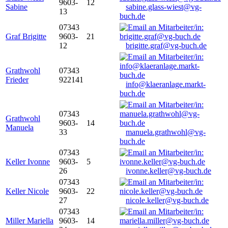
9603-
12
Sabine
sabine.glass-wiest@vg-
13
buch.de
07343
Graf Brigitte
9603-
21
12
brigitte.graf@vg-buch.de
Grathwohl
07343
Frieder
922141
info@klaeranlage.markt-
buch.de
07343
Grathwohl
9603-
14
Manuela
33
manuela.grathwohl@vg-
buch.de
07343
Keller Ivonne
9603-
5
26
ivonne.keller@vg-buch.de
07343
Keller Nicole
9603-
22
27
nicole.keller@vg-buch.de
07343
Miller Mariella
9603-
14