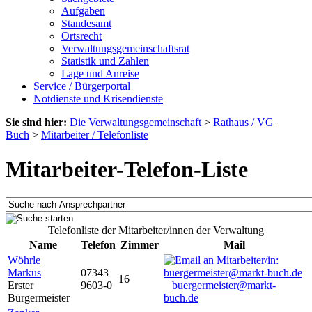
Aufgaben
Standesamt
Ortsrecht
Verwaltungsgemeinschaftsrat
Statistik und Zahlen
Lage und Anreise
Service / Bürgerportal
Notdienste und Krisendienste
Sie sind hier:
Die Verwaltungsgemeinschaft
>
Rathaus / VG
Buch
>
Mitarbeiter / Telefonliste
Mitarbeiter-Telefon-Liste
Telefonliste der Mitarbeiter/innen der Verwaltung
Name
Telefon
Zimmer
Mail
Wöhrle
Markus
07343
16
Erster
9603-0
buergermeister@markt-
Bürgermeister
buch.de