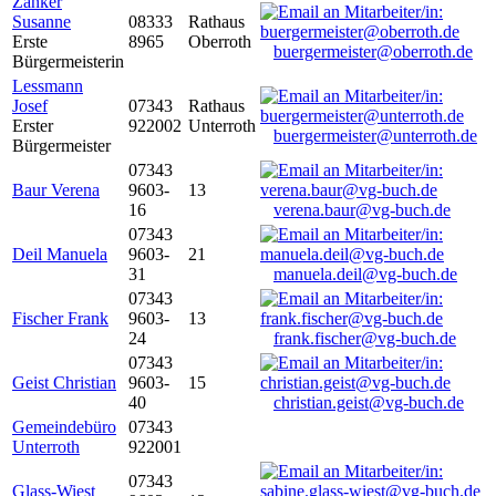
Zanker
Susanne
08333
Rathaus
Erste
8965
Oberroth
buergermeister@oberroth.de
Bürgermeisterin
Lessmann
Josef
07343
Rathaus
Erster
922002
Unterroth
buergermeister@unterroth.de
Bürgermeister
07343
Baur Verena
9603-
13
16
verena.baur@vg-buch.de
07343
Deil Manuela
9603-
21
31
manuela.deil@vg-buch.de
07343
Fischer Frank
9603-
13
24
frank.fischer@vg-buch.de
07343
Geist Christian
9603-
15
40
christian.geist@vg-buch.de
Gemeindebüro
07343
Unterroth
922001
07343
Glass-Wiest