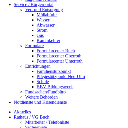
Service / Bürgerportal
Ver- und Entsorgung
Müllabfuhr
Wasser
Abwasser
Strom
Gas
Kaminkehrer
Formulare
Formularcenter Buch
Formularcenter Oberroth
Formularcenter Unterroth
Einrichtungen
Familienstützpunkt
Pflegestützpunkt Neu-Ulm
Schule
BBV Bildungswerk
Fundsachen/Fundbüro
Weitere Behörden
Notdienste und Krisendienste
Aktuelles
Rathaus / VG Buch
Mitarbeiter / Telefonliste
Sachgebiete