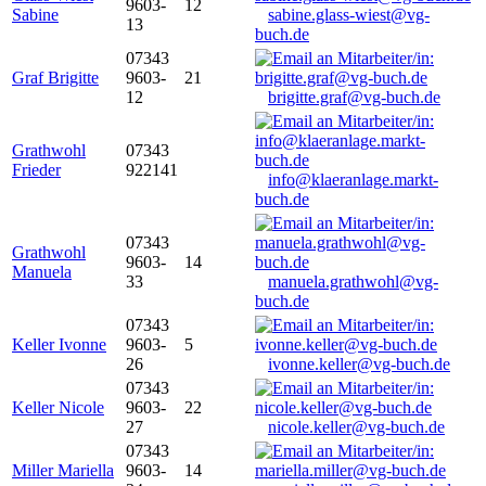
9603-
12
Sabine
sabine.glass-wiest@vg-
13
buch.de
07343
Graf Brigitte
9603-
21
12
brigitte.graf@vg-buch.de
Grathwohl
07343
Frieder
922141
info@klaeranlage.markt-
buch.de
07343
Grathwohl
9603-
14
Manuela
33
manuela.grathwohl@vg-
buch.de
07343
Keller Ivonne
9603-
5
26
ivonne.keller@vg-buch.de
07343
Keller Nicole
9603-
22
27
nicole.keller@vg-buch.de
07343
Miller Mariella
9603-
14