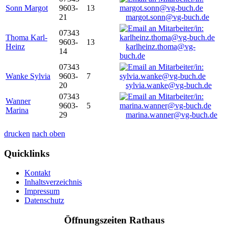
Sonn Margot
9603-
13
21
margot.sonn@vg-buch.de
07343
Thoma Karl-
9603-
13
Heinz
karlheinz.thoma@vg-
14
buch.de
07343
Wanke Sylvia
9603-
7
20
sylvia.wanke@vg-buch.de
07343
Wanner
9603-
5
Marina
29
marina.wanner@vg-buch.de
drucken
nach oben
Quicklinks
Kontakt
Inhaltsverzeichnis
Impressum
Datenschutz
Öffnungszeiten Rathaus