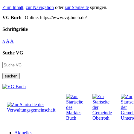
Zum Inhalt
,
zur Navigation
oder
zur Startseite
springen.
VG Buch
| Online: https://www.vg-buch.de/
Schriftgröße
A
A
A
Suche VG
suchen
Aktuelles