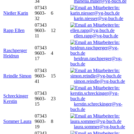
34
mariella.miller@vg-buch.de
07343
Nießer Karin
9603-
6
32
karin.niesser@vg-buch.de
07343
Rapp Ellen
9603-
12
11
ellen.rapp@vg-buch.de
07343
Raschperger
9603-
4
Heidrun
17
heidrun.raschperger@vg-
buch.de
07343
Reindle Simon
9603-
15
41
simon.reindle@vg-buch.de
07343
Schreckinger
9603-
23
Kerstin
15
kerstin.schreckinger@vg-
buch.de
07343
Sommer Laura
9603-
8
19
laura.sommer@vg-buch.de
07343