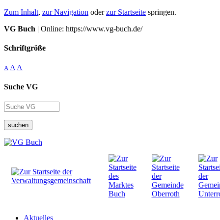
Zum Inhalt
,
zur Navigation
oder
zur Startseite
springen.
VG Buch
| Online: https://www.vg-buch.de/
Schriftgröße
A
A
A
Suche VG
suchen
Aktuelles