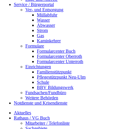
Service / Bürgerportal
Ver- und Entsorgung
Müllabfuhr
Wasser
Abwasser
Strom
Gas
Kaminkehrer
Formulare
Formularcenter Buch
Formularcenter Oberroth
Formularcenter Unterroth
Einrichtungen
Familienstützpunkt
Pflegestützpunkt Neu-Ulm
Schule
BBV Bildungswerk
Fundsachen/Fundbüro
Weitere Behörden
Notdienste und Krisendienste
Aktuelles
Rathaus / VG Buch
Mitarbeiter / Telefonliste
Sachgebiete