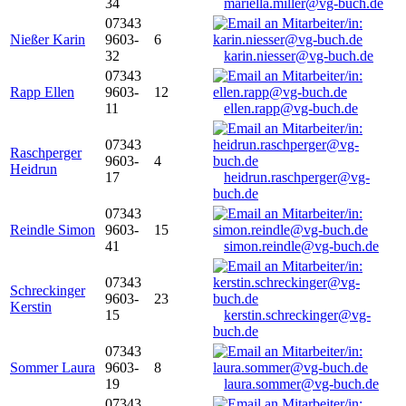
34
mariella.miller@vg-buch.de
07343
Nießer Karin
9603-
6
32
karin.niesser@vg-buch.de
07343
Rapp Ellen
9603-
12
11
ellen.rapp@vg-buch.de
07343
Raschperger
9603-
4
Heidrun
17
heidrun.raschperger@vg-
buch.de
07343
Reindle Simon
9603-
15
41
simon.reindle@vg-buch.de
07343
Schreckinger
9603-
23
Kerstin
15
kerstin.schreckinger@vg-
buch.de
07343
Sommer Laura
9603-
8
19
laura.sommer@vg-buch.de
07343