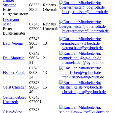
Zanker
Susanne
08333
Rathaus
Erste
8965
Oberroth
buergermeister@oberroth.de
Bürgermeisterin
Lessmann
Josef
07343
Rathaus
Erster
922002
Unterroth
buergermeister@unterroth.de
Bürgermeister
07343
Baur Verena
9603-
13
16
verena.baur@vg-buch.de
07343
Deil Manuela
9603-
21
31
manuela.deil@vg-buch.de
07343
Fischer Frank
9603-
13
24
frank.fischer@vg-buch.de
07343
Geist Christian
9603-
15
40
christian.geist@vg-buch.de
Gemeindebüro
07343
Unterroth
922001
07343
Glass-Wiest