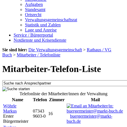
Aufgaben
Standesamt
Ortsrecht
Verwaltungsgemeinschaftsrat
Statistik und Zahlen
Lage und Anreise
Service / Bürgerportal
Notdienste und Krisendienste
Sie sind hier:
Die Verwaltungsgemeinschaft
>
Rathaus / VG
Buch
>
Mitarbeiter / Telefonliste
Mitarbeiter-Telefon-Liste
Telefonliste der Mitarbeiter/innen der Verwaltung
Name
Telefon
Zimmer
Mail
Wöhrle
Markus
07343
16
Erster
9603-0
buergermeister@markt-
Bürgermeister
buch.de