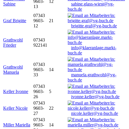
9603-
12
Sabine
sabine.glass-wiest@vg-
13
buch.de
07343
Graf Brigitte
9603-
21
12
brigitte.graf@vg-buch.de
Grathwohl
07343
Frieder
922141
info@klaeranlage.markt-
buch.de
07343
Grathwohl
9603-
14
Manuela
33
manuela.grathwohl@vg-
buch.de
07343
Keller Ivonne
9603-
5
26
ivonne.keller@vg-buch.de
07343
Keller Nicole
9603-
22
27
nicole.keller@vg-buch.de
07343
Miller Mariella
9603-
14