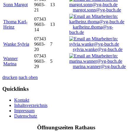
Sonn Margot
9603-
13
21
margot.sonn@vg-buch.de
07343
Thoma Karl-
9603-
13
Heinz
karlheinz.thoma@vg-
14
buch.de
07343
Wanke Sylvia
9603-
7
20
sylvia.wanke@vg-buch.de
07343
Wanner
9603-
5
Marina
29
marina.wanner@vg-buch.de
drucken
nach oben
Quicklinks
Kontakt
Inhaltsverzeichnis
Impressum
Datenschutz
Öffnungszeiten Rathaus