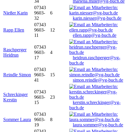
34
mariella.miller@vg-buch.de
07343
Nießer Karin
9603-
6
32
karin.niesser@vg-buch.de
07343
Rapp Ellen
9603-
12
11
ellen.rapp@vg-buch.de
07343
Raschperger
9603-
4
Heidrun
17
heidrun.raschperger@vg-
buch.de
07343
Reindle Simon
9603-
15
41
simon.reindle@vg-buch.de
07343
Schreckinger
9603-
23
Kerstin
15
kerstin.schreckinger@vg-
buch.de
07343
Sommer Laura
9603-
8
19
laura.sommer@vg-buch.de
07343