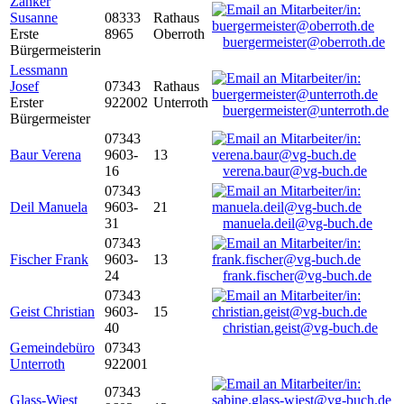
Zanker
Susanne
08333
Rathaus
Erste
8965
Oberroth
buergermeister@oberroth.de
Bürgermeisterin
Lessmann
Josef
07343
Rathaus
Erster
922002
Unterroth
buergermeister@unterroth.de
Bürgermeister
07343
Baur Verena
9603-
13
16
verena.baur@vg-buch.de
07343
Deil Manuela
9603-
21
31
manuela.deil@vg-buch.de
07343
Fischer Frank
9603-
13
24
frank.fischer@vg-buch.de
07343
Geist Christian
9603-
15
40
christian.geist@vg-buch.de
Gemeindebüro
07343
Unterroth
922001
07343
Glass-Wiest