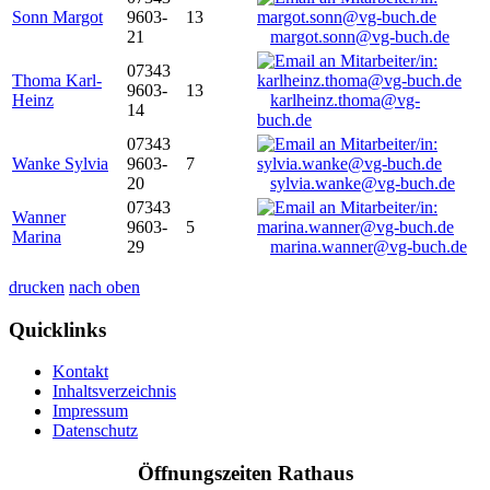
Sonn Margot
9603-
13
21
margot.sonn@vg-buch.de
07343
Thoma Karl-
9603-
13
Heinz
karlheinz.thoma@vg-
14
buch.de
07343
Wanke Sylvia
9603-
7
20
sylvia.wanke@vg-buch.de
07343
Wanner
9603-
5
Marina
29
marina.wanner@vg-buch.de
drucken
nach oben
Quicklinks
Kontakt
Inhaltsverzeichnis
Impressum
Datenschutz
Öffnungszeiten Rathaus