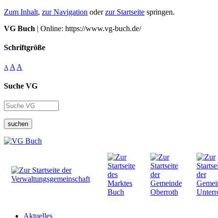
Zum Inhalt
,
zur Navigation
oder
zur Startseite
springen.
VG Buch
| Online: https://www.vg-buch.de/
Schriftgröße
A
A
A
Suche VG
suchen
Aktuelles