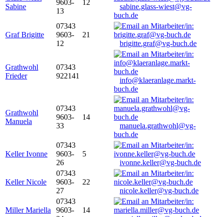
9603-
12
Sabine
sabine.glass-wiest@vg-
13
buch.de
07343
Graf Brigitte
9603-
21
12
brigitte.graf@vg-buch.de
Grathwohl
07343
Frieder
922141
info@klaeranlage.markt-
buch.de
07343
Grathwohl
9603-
14
Manuela
33
manuela.grathwohl@vg-
buch.de
07343
Keller Ivonne
9603-
5
26
ivonne.keller@vg-buch.de
07343
Keller Nicole
9603-
22
27
nicole.keller@vg-buch.de
07343
Miller Mariella
9603-
14