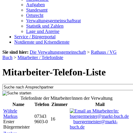
Aufgaben
Standesamt
Ortsrecht
Verwaltungsgemeinschaftsrat
Statistik und Zahlen
Lage und Anreise
Service / Bürgerportal
Notdienste und Krisendienste
Sie sind hier:
Die Verwaltungsgemeinschaft
>
Rathaus / VG
Buch
>
Mitarbeiter / Telefonliste
Mitarbeiter-Telefon-Liste
Telefonliste der Mitarbeiter/innen der Verwaltung
Name
Telefon
Zimmer
Mail
Wöhrle
Markus
07343
16
Erster
9603-0
buergermeister@markt-
Bürgermeister
buch.de