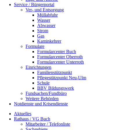
Service / Bürgerportal
Ver- und Entsorgung
Müllabfuhr
Wasser
Abwasser
Strom
Gas
Kaminkehrer
Formulare
Formularcenter Buch
Formularcenter Oberroth
Formularcenter Unterroth
Einrichtungen
Familienstützpunkt
Pflegestützpunkt Neu-Ulm
Schule
BBV Bildungswerk
Fundsachen/Fundbüro
Weitere Behörden
Notdienste und Krisendienste
Aktuelles
Rathaus / VG Buch
Mitarbeiter / Telefonliste
Sachgebiete