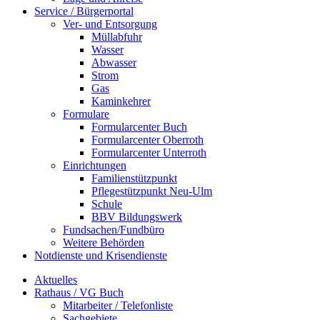
Service / Bürgerportal
Ver- und Entsorgung
Müllabfuhr
Wasser
Abwasser
Strom
Gas
Kaminkehrer
Formulare
Formularcenter Buch
Formularcenter Oberroth
Formularcenter Unterroth
Einrichtungen
Familienstützpunkt
Pflegestützpunkt Neu-Ulm
Schule
BBV Bildungswerk
Fundsachen/Fundbüro
Weitere Behörden
Notdienste und Krisendienste
Aktuelles
Rathaus / VG Buch
Mitarbeiter / Telefonliste
Sachgebiete