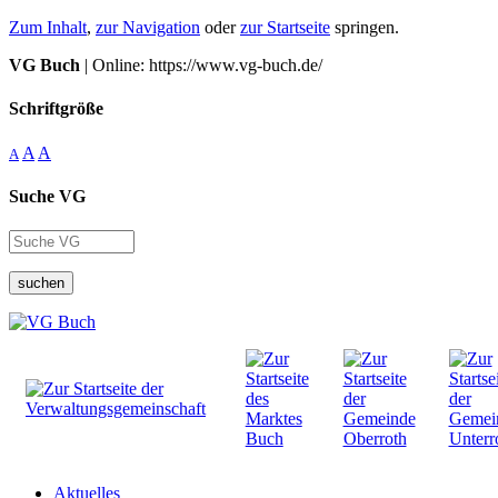
Zum Inhalt
,
zur Navigation
oder
zur Startseite
springen.
VG Buch
| Online: https://www.vg-buch.de/
Schriftgröße
A
A
A
Suche VG
suchen
Aktuelles