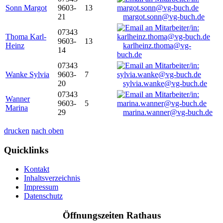
Sonn Margot
9603-
13
21
margot.sonn@vg-buch.de
07343
Thoma Karl-
9603-
13
Heinz
karlheinz.thoma@vg-
14
buch.de
07343
Wanke Sylvia
9603-
7
20
sylvia.wanke@vg-buch.de
07343
Wanner
9603-
5
Marina
29
marina.wanner@vg-buch.de
drucken
nach oben
Quicklinks
Kontakt
Inhaltsverzeichnis
Impressum
Datenschutz
Öffnungszeiten Rathaus