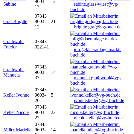
9603-
12
Sabine
sabine.glass-wiest@vg-
13
buch.de
07343
Graf Brigitte
9603-
21
12
brigitte.graf@vg-buch.de
Grathwohl
07343
Frieder
922141
info@klaeranlage.markt-
buch.de
07343
Grathwohl
9603-
14
Manuela
33
manuela.grathwohl@vg-
buch.de
07343
Keller Ivonne
9603-
5
26
ivonne.keller@vg-buch.de
07343
Keller Nicole
9603-
22
27
nicole.keller@vg-buch.de
07343
Miller Mariella
9603-
14