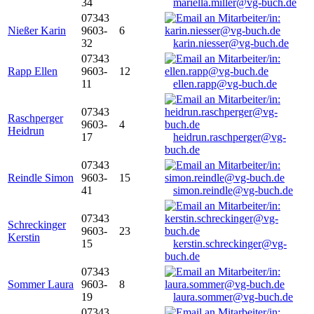
34
mariella.miller@vg-buch.de
07343
Nießer Karin
9603-
6
32
karin.niesser@vg-buch.de
07343
Rapp Ellen
9603-
12
11
ellen.rapp@vg-buch.de
07343
Raschperger
9603-
4
Heidrun
17
heidrun.raschperger@vg-
buch.de
07343
Reindle Simon
9603-
15
41
simon.reindle@vg-buch.de
07343
Schreckinger
9603-
23
Kerstin
15
kerstin.schreckinger@vg-
buch.de
07343
Sommer Laura
9603-
8
19
laura.sommer@vg-buch.de
07343