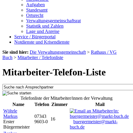
Aufgaben
Standesamt
Ortsrecht
Verwaltungsgemeinschaftsrat
Statistik und Zahlen
Lage und Anreise
Service / Bürgerportal
Notdienste und Krisendienste
Sie sind hier:
Die Verwaltungsgemeinschaft
>
Rathaus / VG
Buch
>
Mitarbeiter / Telefonliste
Mitarbeiter-Telefon-Liste
Telefonliste der Mitarbeiter/innen der Verwaltung
Name
Telefon
Zimmer
Mail
Wöhrle
Markus
07343
16
Erster
9603-0
buergermeister@markt-
Bürgermeister
buch.de