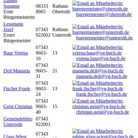
Zanker
Susanne
08333
Rathaus
Erste
8965
Oberroth
buergermeister@oberroth.de
Bürgermeisterin
Lessmann
Josef
07343
Rathaus
Erster
922002
Unterroth
buergermeister@unterroth.de
Bürgermeister
07343
Baur Verena
9603-
13
16
verena.baur@vg-buch.de
07343
Deil Manuela
9603-
21
31
manuela.deil@vg-buch.de
07343
Fischer Frank
9603-
13
24
frank.fischer@vg-buch.de
07343
Geist Christian
9603-
15
40
christian.geist@vg-buch.de
Gemeindebüro
07343
Unterroth
922001
07343
Glass-Wiest