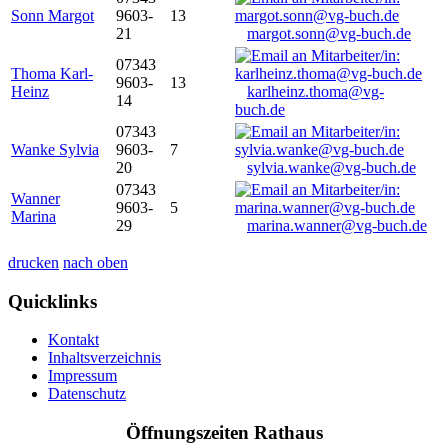
Sonn Margot
9603-
13
21
margot.sonn@vg-buch.de
07343
Thoma Karl-
9603-
13
Heinz
karlheinz.thoma@vg-
14
buch.de
07343
Wanke Sylvia
9603-
7
20
sylvia.wanke@vg-buch.de
07343
Wanner
9603-
5
Marina
29
marina.wanner@vg-buch.de
drucken
nach oben
Quicklinks
Kontakt
Inhaltsverzeichnis
Impressum
Datenschutz
Öffnungszeiten Rathaus