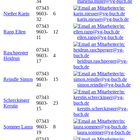
34
mariella.miller@vg-buch.de
07343
Nießer Karin
9603-
6
32
karin.niesser@vg-buch.de
07343
Rapp Ellen
9603-
12
11
ellen.rapp@vg-buch.de
07343
Raschperger
9603-
4
Heidrun
17
heidrun.raschperger@vg-
buch.de
07343
Reindle Simon
9603-
15
41
simon.reindle@vg-buch.de
07343
Schreckinger
9603-
23
Kerstin
15
kerstin.schreckinger@vg-
buch.de
07343
Sommer Laura
9603-
8
19
laura.sommer@vg-buch.de
07343