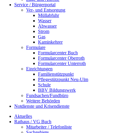
Service / Bürgerportal
Ver- und Entsorgung
Müllabfuhr
Wasser
Abwasser
Strom
Gas
Kaminkehrer
Formulare
Formularcenter Buch
Formularcenter Oberroth
Formularcenter Unterroth
Einrichtungen
Familienstützpunkt
Pflegestützpunkt Neu-Ulm
Schule
BBV Bildungswerk
Fundsachen/Fundbüro
Weitere Behörden
Notdienste und Krisendienste
Aktuelles
Rathaus / VG Buch
Mitarbeiter / Telefonliste
Sachgebiete