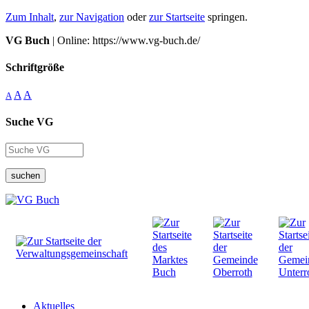
Zum Inhalt
,
zur Navigation
oder
zur Startseite
springen.
VG Buch
| Online: https://www.vg-buch.de/
Schriftgröße
A
A
A
Suche VG
suchen
Aktuelles