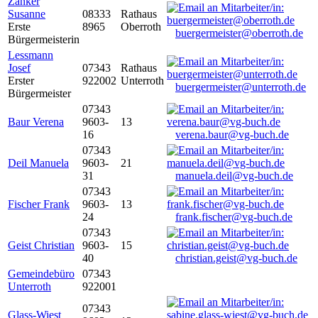
Zanker
Susanne
08333
Rathaus
Erste
8965
Oberroth
buergermeister@oberroth.de
Bürgermeisterin
Lessmann
Josef
07343
Rathaus
Erster
922002
Unterroth
buergermeister@unterroth.de
Bürgermeister
07343
Baur Verena
9603-
13
16
verena.baur@vg-buch.de
07343
Deil Manuela
9603-
21
31
manuela.deil@vg-buch.de
07343
Fischer Frank
9603-
13
24
frank.fischer@vg-buch.de
07343
Geist Christian
9603-
15
40
christian.geist@vg-buch.de
Gemeindebüro
07343
Unterroth
922001
07343
Glass-Wiest