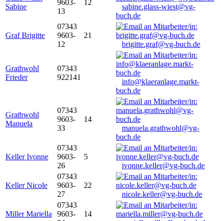
9603-
12
Sabine
sabine.glass-wiest@vg-
13
buch.de
07343
Graf Brigitte
9603-
21
12
brigitte.graf@vg-buch.de
Grathwohl
07343
Frieder
922141
info@klaeranlage.markt-
buch.de
07343
Grathwohl
9603-
14
Manuela
33
manuela.grathwohl@vg-
buch.de
07343
Keller Ivonne
9603-
5
26
ivonne.keller@vg-buch.de
07343
Keller Nicole
9603-
22
27
nicole.keller@vg-buch.de
07343
Miller Mariella
9603-
14