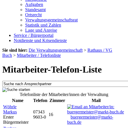
Aufgaben
Standesamt
Ortsrecht
Verwaltungsgemeinschaftsrat
Statistik und Zahlen
Lage und Anreise
Service / Bürgerportal
Notdienste und Krisendienste
Sie sind hier:
Die Verwaltungsgemeinschaft
>
Rathaus / VG
Buch
>
Mitarbeiter / Telefonliste
Mitarbeiter-Telefon-Liste
Telefonliste der Mitarbeiter/innen der Verwaltung
Name
Telefon
Zimmer
Mail
Wöhrle
Markus
07343
16
Erster
9603-0
buergermeister@markt-
Bürgermeister
buch.de