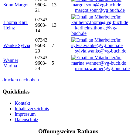
Sonn Margot
9603-
13
21
margot.sonn@vg-buch.de
07343
Thoma Karl-
9603-
13
Heinz
karlheinz.thoma@vg-
14
buch.de
07343
Wanke Sylvia
9603-
7
20
sylvia.wanke@vg-buch.de
07343
Wanner
9603-
5
Marina
29
marina.wanner@vg-buch.de
drucken
nach oben
Quicklinks
Kontakt
Inhaltsverzeichnis
Impressum
Datenschutz
Öffnungszeiten Rathaus