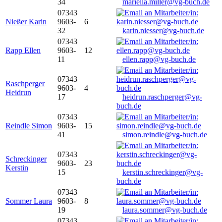
34
mariella.miller@vg-buch.de
07343
Nießer Karin
9603-
6
32
karin.niesser@vg-buch.de
07343
Rapp Ellen
9603-
12
11
ellen.rapp@vg-buch.de
07343
Raschperger
9603-
4
Heidrun
17
heidrun.raschperger@vg-
buch.de
07343
Reindle Simon
9603-
15
41
simon.reindle@vg-buch.de
07343
Schreckinger
9603-
23
Kerstin
15
kerstin.schreckinger@vg-
buch.de
07343
Sommer Laura
9603-
8
19
laura.sommer@vg-buch.de
07343