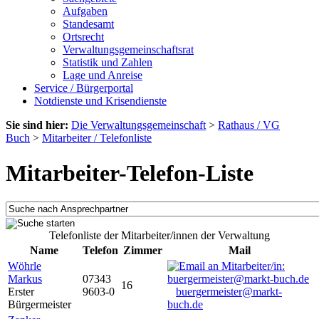
Aufgaben
Standesamt
Ortsrecht
Verwaltungsgemeinschaftsrat
Statistik und Zahlen
Lage und Anreise
Service / Bürgerportal
Notdienste und Krisendienste
Sie sind hier:
Die Verwaltungsgemeinschaft
>
Rathaus / VG
Buch
>
Mitarbeiter / Telefonliste
Mitarbeiter-Telefon-Liste
Telefonliste der Mitarbeiter/innen der Verwaltung
Name
Telefon
Zimmer
Mail
Wöhrle
Markus
07343
16
Erster
9603-0
buergermeister@markt-
Bürgermeister
buch.de