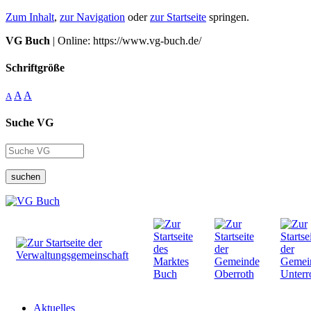
Zum Inhalt
,
zur Navigation
oder
zur Startseite
springen.
VG Buch
| Online: https://www.vg-buch.de/
Schriftgröße
A
A
A
Suche VG
suchen
Aktuelles