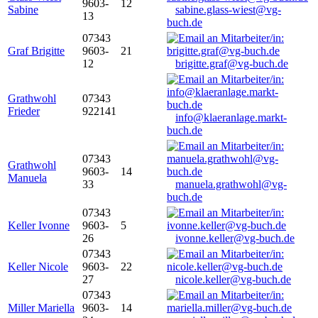
9603-
12
Sabine
sabine.glass-wiest@vg-
13
buch.de
07343
Graf Brigitte
9603-
21
12
brigitte.graf@vg-buch.de
Grathwohl
07343
Frieder
922141
info@klaeranlage.markt-
buch.de
07343
Grathwohl
9603-
14
Manuela
33
manuela.grathwohl@vg-
buch.de
07343
Keller Ivonne
9603-
5
26
ivonne.keller@vg-buch.de
07343
Keller Nicole
9603-
22
27
nicole.keller@vg-buch.de
07343
Miller Mariella
9603-
14