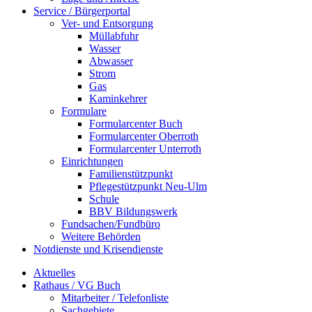
Service / Bürgerportal
Ver- und Entsorgung
Müllabfuhr
Wasser
Abwasser
Strom
Gas
Kaminkehrer
Formulare
Formularcenter Buch
Formularcenter Oberroth
Formularcenter Unterroth
Einrichtungen
Familienstützpunkt
Pflegestützpunkt Neu-Ulm
Schule
BBV Bildungswerk
Fundsachen/Fundbüro
Weitere Behörden
Notdienste und Krisendienste
Aktuelles
Rathaus / VG Buch
Mitarbeiter / Telefonliste
Sachgebiete