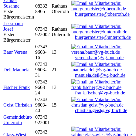
Zanker
Susanne
08333
Rathaus
Erste
8965
Oberroth
buergermeister@oberroth.de
Bürgermeisterin
Lessmann
Josef
07343
Rathaus
Erster
922002
Unterroth
buergermeister@unterroth.de
Bürgermeister
07343
Baur Verena
9603-
13
16
verena.baur@vg-buch.de
07343
Deil Manuela
9603-
21
31
manuela.deil@vg-buch.de
07343
Fischer Frank
9603-
13
24
frank.fischer@vg-buch.de
07343
Geist Christian
9603-
15
40
christian.geist@vg-buch.de
Gemeindebüro
07343
Unterroth
922001
07343
Glass-Wiest