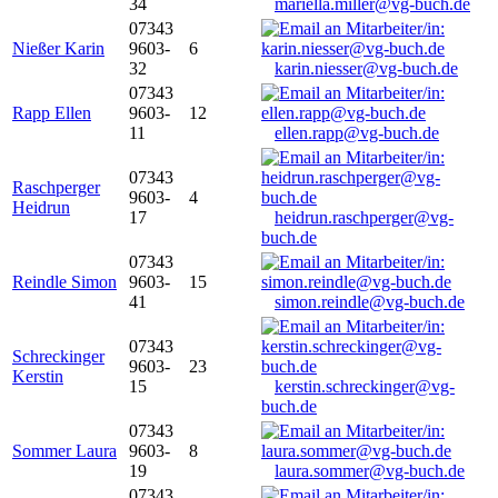
34
mariella.miller@vg-buch.de
07343
Nießer Karin
9603-
6
32
karin.niesser@vg-buch.de
07343
Rapp Ellen
9603-
12
11
ellen.rapp@vg-buch.de
07343
Raschperger
9603-
4
Heidrun
17
heidrun.raschperger@vg-
buch.de
07343
Reindle Simon
9603-
15
41
simon.reindle@vg-buch.de
07343
Schreckinger
9603-
23
Kerstin
15
kerstin.schreckinger@vg-
buch.de
07343
Sommer Laura
9603-
8
19
laura.sommer@vg-buch.de
07343