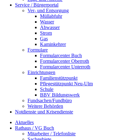
Service / Bürgerportal
Ver- und Entsorgung
Müllabfuhr
Wasser
Abwasser
Strom
Gas
Kaminkehrer
Formulare
Formularcenter Buch
Formularcenter Oberroth
Formularcenter Unterroth
Einrichtungen
Familienstützpunkt
Pflegestützpunkt Neu-Ulm
Schule
BBV Bildungswerk
Fundsachen/Fundbüro
Weitere Behörden
Notdienste und Krisendienste
Aktuelles
Rathaus / VG Buch
Mitarbeiter / Telefonliste
Sachgebiete