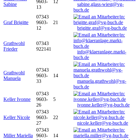
9603-
12
Sabine
sabine.glass-wiest@vg-
13
buch.de
07343
Graf Brigitte
9603-
21
12
brigitte.graf@vg-buch.de
Grathwohl
07343
Frieder
922141
info@klaeranlage.markt-
buch.de
07343
Grathwohl
9603-
14
Manuela
33
manuela.grathwohl@vg-
buch.de
07343
Keller Ivonne
9603-
5
26
ivonne.keller@vg-buch.de
07343
Keller Nicole
9603-
22
27
nicole.keller@vg-buch.de
07343
Miller Mariella
9603-
14