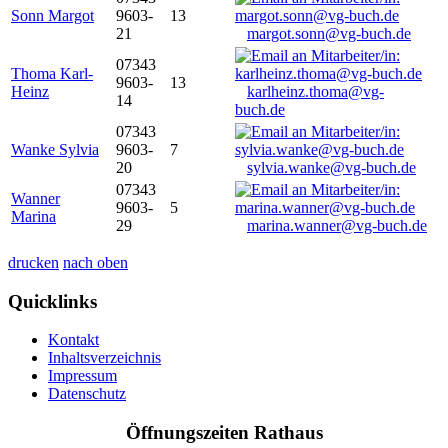
Sonn Margot
9603-
13
21
margot.sonn@vg-buch.de
07343
Thoma Karl-
9603-
13
Heinz
karlheinz.thoma@vg-
14
buch.de
07343
Wanke Sylvia
9603-
7
20
sylvia.wanke@vg-buch.de
07343
Wanner
9603-
5
Marina
29
marina.wanner@vg-buch.de
drucken
nach oben
Quicklinks
Kontakt
Inhaltsverzeichnis
Impressum
Datenschutz
Öffnungszeiten Rathaus