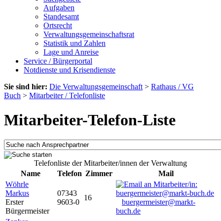
Aufgaben
Standesamt
Ortsrecht
Verwaltungsgemeinschaftsrat
Statistik und Zahlen
Lage und Anreise
Service / Bürgerportal
Notdienste und Krisendienste
Sie sind hier:
Die Verwaltungsgemeinschaft
>
Rathaus / VG
Buch
>
Mitarbeiter / Telefonliste
Mitarbeiter-Telefon-Liste
Telefonliste der Mitarbeiter/innen der Verwaltung
Name
Telefon
Zimmer
Mail
Wöhrle
Markus
07343
16
Erster
9603-0
buergermeister@markt-
Bürgermeister
buch.de