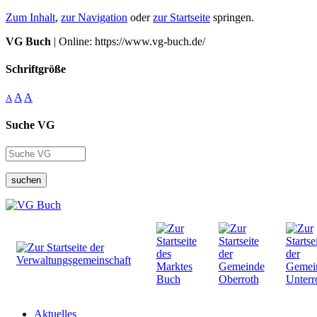
Zum Inhalt
,
zur Navigation
oder
zur Startseite
springen.
VG Buch
| Online: https://www.vg-buch.de/
Schriftgröße
A
A
A
Suche VG
suchen
Aktuelles