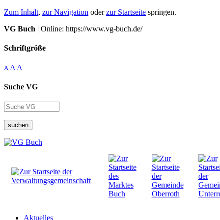
Zum Inhalt
,
zur Navigation
oder
zur Startseite
springen.
VG Buch
| Online: https://www.vg-buch.de/
Schriftgröße
A
A
A
Suche VG
suchen
Aktuelles