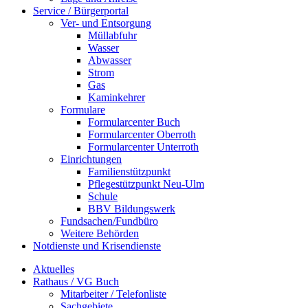
Service / Bürgerportal
Ver- und Entsorgung
Müllabfuhr
Wasser
Abwasser
Strom
Gas
Kaminkehrer
Formulare
Formularcenter Buch
Formularcenter Oberroth
Formularcenter Unterroth
Einrichtungen
Familienstützpunkt
Pflegestützpunkt Neu-Ulm
Schule
BBV Bildungswerk
Fundsachen/Fundbüro
Weitere Behörden
Notdienste und Krisendienste
Aktuelles
Rathaus / VG Buch
Mitarbeiter / Telefonliste
Sachgebiete