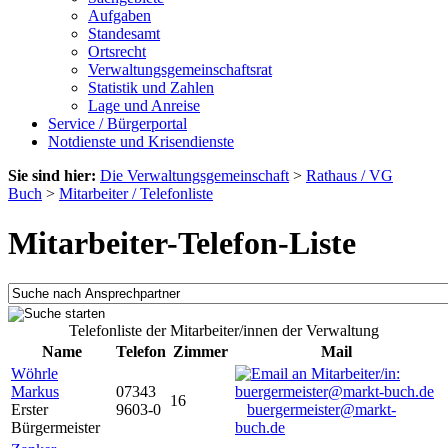
Aufgaben
Standesamt
Ortsrecht
Verwaltungsgemeinschaftsrat
Statistik und Zahlen
Lage und Anreise
Service / Bürgerportal
Notdienste und Krisendienste
Sie sind hier:
Die Verwaltungsgemeinschaft
>
Rathaus / VG
Buch
>
Mitarbeiter / Telefonliste
Mitarbeiter-Telefon-Liste
Telefonliste der Mitarbeiter/innen der Verwaltung
Name
Telefon
Zimmer
Mail
Wöhrle
Markus
07343
16
Erster
9603-0
buergermeister@markt-
Bürgermeister
buch.de