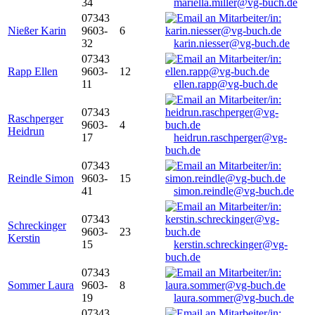
34
mariella.miller@vg-buch.de
07343
Nießer Karin
9603-
6
32
karin.niesser@vg-buch.de
07343
Rapp Ellen
9603-
12
11
ellen.rapp@vg-buch.de
07343
Raschperger
9603-
4
Heidrun
17
heidrun.raschperger@vg-
buch.de
07343
Reindle Simon
9603-
15
41
simon.reindle@vg-buch.de
07343
Schreckinger
9603-
23
Kerstin
15
kerstin.schreckinger@vg-
buch.de
07343
Sommer Laura
9603-
8
19
laura.sommer@vg-buch.de
07343