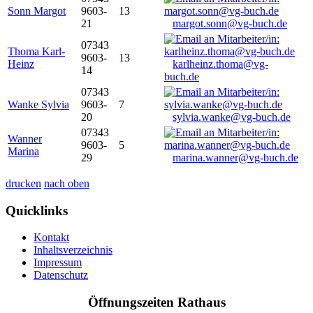
Sonn Margot
9603-
13
21
margot.sonn@vg-buch.de
07343
Thoma Karl-
9603-
13
Heinz
karlheinz.thoma@vg-
14
buch.de
07343
Wanke Sylvia
9603-
7
20
sylvia.wanke@vg-buch.de
07343
Wanner
9603-
5
Marina
29
marina.wanner@vg-buch.de
drucken
nach oben
Quicklinks
Kontakt
Inhaltsverzeichnis
Impressum
Datenschutz
Öffnungszeiten Rathaus