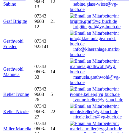
9603-
12
Sabine
sabine.glass-wiest@vg-
13
buch.de
07343
Graf Brigitte
9603-
21
12
brigitte.graf@vg-buch.de
Grathwohl
07343
Frieder
922141
info@klaeranlage.markt-
buch.de
07343
Grathwohl
9603-
14
Manuela
33
manuela.grathwohl@vg-
buch.de
07343
Keller Ivonne
9603-
5
26
ivonne.keller@vg-buch.de
07343
Keller Nicole
9603-
22
27
nicole.keller@vg-buch.de
07343
Miller Mariella
9603-
14