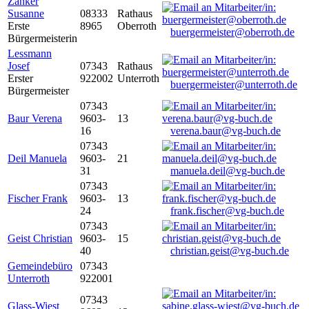
Zanker
Susanne
08333
Rathaus
Erste
8965
Oberroth
buergermeister@oberroth.de
Bürgermeisterin
Lessmann
Josef
07343
Rathaus
Erster
922002
Unterroth
buergermeister@unterroth.de
Bürgermeister
07343
Baur Verena
9603-
13
16
verena.baur@vg-buch.de
07343
Deil Manuela
9603-
21
31
manuela.deil@vg-buch.de
07343
Fischer Frank
9603-
13
24
frank.fischer@vg-buch.de
07343
Geist Christian
9603-
15
40
christian.geist@vg-buch.de
Gemeindebüro
07343
Unterroth
922001
07343
Glass-Wiest