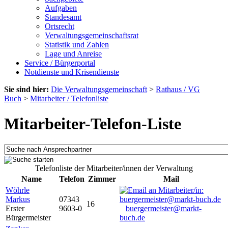
Aufgaben
Standesamt
Ortsrecht
Verwaltungsgemeinschaftsrat
Statistik und Zahlen
Lage und Anreise
Service / Bürgerportal
Notdienste und Krisendienste
Sie sind hier:
Die Verwaltungsgemeinschaft
>
Rathaus / VG
Buch
>
Mitarbeiter / Telefonliste
Mitarbeiter-Telefon-Liste
Telefonliste der Mitarbeiter/innen der Verwaltung
Name
Telefon
Zimmer
Mail
Wöhrle
Markus
07343
16
Erster
9603-0
buergermeister@markt-
Bürgermeister
buch.de