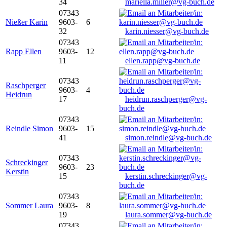
34
mariella.miller@vg-buch.de
07343
Nießer Karin
9603-
6
32
karin.niesser@vg-buch.de
07343
Rapp Ellen
9603-
12
11
ellen.rapp@vg-buch.de
07343
Raschperger
9603-
4
Heidrun
17
heidrun.raschperger@vg-
buch.de
07343
Reindle Simon
9603-
15
41
simon.reindle@vg-buch.de
07343
Schreckinger
9603-
23
Kerstin
15
kerstin.schreckinger@vg-
buch.de
07343
Sommer Laura
9603-
8
19
laura.sommer@vg-buch.de
07343