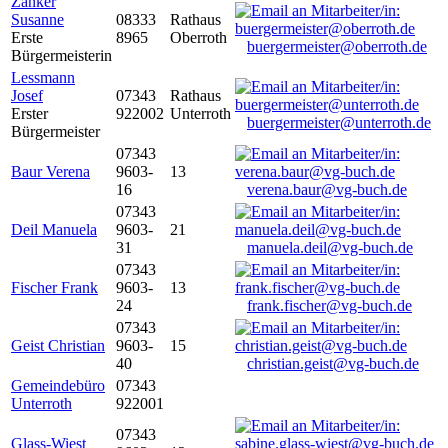
Zanker
Susanne
08333
Rathaus
Erste
8965
Oberroth
buergermeister@oberroth.de
Bürgermeisterin
Lessmann
Josef
07343
Rathaus
Erster
922002
Unterroth
buergermeister@unterroth.de
Bürgermeister
07343
Baur Verena
9603-
13
16
verena.baur@vg-buch.de
07343
Deil Manuela
9603-
21
31
manuela.deil@vg-buch.de
07343
Fischer Frank
9603-
13
24
frank.fischer@vg-buch.de
07343
Geist Christian
9603-
15
40
christian.geist@vg-buch.de
Gemeindebüro
07343
Unterroth
922001
07343
Glass-Wiest