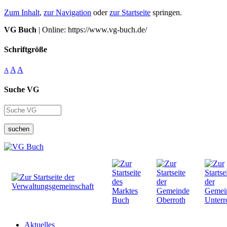
Zum Inhalt
,
zur Navigation
oder
zur Startseite
springen.
VG Buch
| Online: https://www.vg-buch.de/
Schriftgröße
A
A
A
Suche VG
suchen
Aktuelles