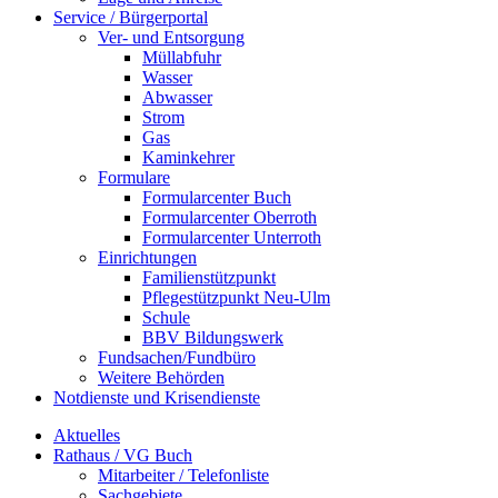
Service / Bürgerportal
Ver- und Entsorgung
Müllabfuhr
Wasser
Abwasser
Strom
Gas
Kaminkehrer
Formulare
Formularcenter Buch
Formularcenter Oberroth
Formularcenter Unterroth
Einrichtungen
Familienstützpunkt
Pflegestützpunkt Neu-Ulm
Schule
BBV Bildungswerk
Fundsachen/Fundbüro
Weitere Behörden
Notdienste und Krisendienste
Aktuelles
Rathaus / VG Buch
Mitarbeiter / Telefonliste
Sachgebiete