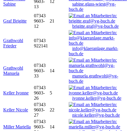
9603-
12
Sabine
sabine.glass-wiest@vg-
13
buch.de
07343
Graf Brigitte
9603-
21
12
brigitte.graf@vg-buch.de
Grathwohl
07343
Frieder
922141
info@klaeranlage.markt-
buch.de
07343
Grathwohl
9603-
14
Manuela
33
manuela.grathwohl@vg-
buch.de
07343
Keller Ivonne
9603-
5
26
ivonne.keller@vg-buch.de
07343
Keller Nicole
9603-
22
27
nicole.keller@vg-buch.de
07343
Miller Mariella
9603-
14