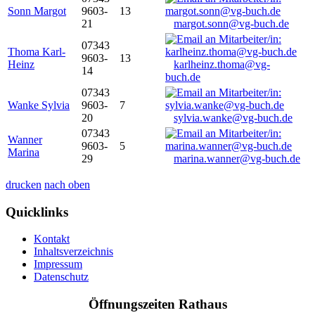
Sonn Margot
9603-
13
21
margot.sonn@vg-buch.de
07343
Thoma Karl-
9603-
13
Heinz
karlheinz.thoma@vg-
14
buch.de
07343
Wanke Sylvia
9603-
7
20
sylvia.wanke@vg-buch.de
07343
Wanner
9603-
5
Marina
29
marina.wanner@vg-buch.de
drucken
nach oben
Quicklinks
Kontakt
Inhaltsverzeichnis
Impressum
Datenschutz
Öffnungszeiten Rathaus