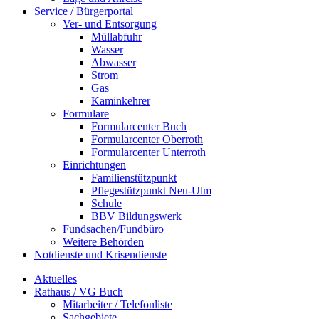
Service / Bürgerportal
Ver- und Entsorgung
Müllabfuhr
Wasser
Abwasser
Strom
Gas
Kaminkehrer
Formulare
Formularcenter Buch
Formularcenter Oberroth
Formularcenter Unterroth
Einrichtungen
Familienstützpunkt
Pflegestützpunkt Neu-Ulm
Schule
BBV Bildungswerk
Fundsachen/Fundbüro
Weitere Behörden
Notdienste und Krisendienste
Aktuelles
Rathaus / VG Buch
Mitarbeiter / Telefonliste
Sachgebiete