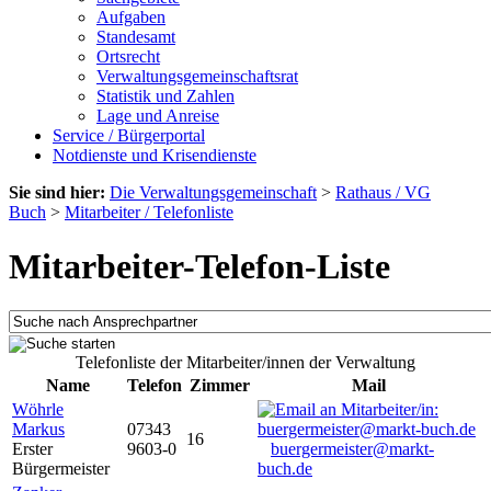
Aufgaben
Standesamt
Ortsrecht
Verwaltungsgemeinschaftsrat
Statistik und Zahlen
Lage und Anreise
Service / Bürgerportal
Notdienste und Krisendienste
Sie sind hier:
Die Verwaltungsgemeinschaft
>
Rathaus / VG
Buch
>
Mitarbeiter / Telefonliste
Mitarbeiter-Telefon-Liste
Telefonliste der Mitarbeiter/innen der Verwaltung
Name
Telefon
Zimmer
Mail
Wöhrle
Markus
07343
16
Erster
9603-0
buergermeister@markt-
Bürgermeister
buch.de