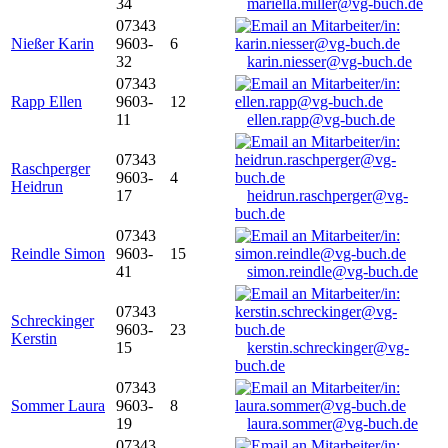
34
mariella.miller@vg-buch.de
07343
Nießer Karin
9603-
6
32
karin.niesser@vg-buch.de
07343
Rapp Ellen
9603-
12
11
ellen.rapp@vg-buch.de
07343
Raschperger
9603-
4
Heidrun
17
heidrun.raschperger@vg-
buch.de
07343
Reindle Simon
9603-
15
41
simon.reindle@vg-buch.de
07343
Schreckinger
9603-
23
Kerstin
15
kerstin.schreckinger@vg-
buch.de
07343
Sommer Laura
9603-
8
19
laura.sommer@vg-buch.de
07343