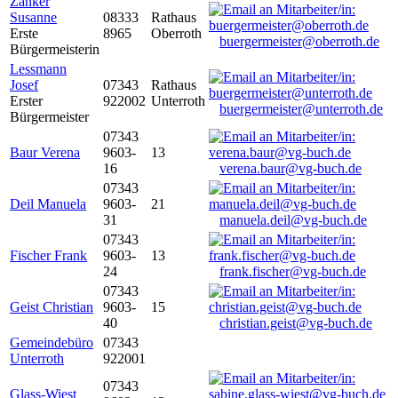
Zanker
Susanne
08333
Rathaus
Erste
8965
Oberroth
buergermeister@oberroth.de
Bürgermeisterin
Lessmann
Josef
07343
Rathaus
Erster
922002
Unterroth
buergermeister@unterroth.de
Bürgermeister
07343
Baur Verena
9603-
13
16
verena.baur@vg-buch.de
07343
Deil Manuela
9603-
21
31
manuela.deil@vg-buch.de
07343
Fischer Frank
9603-
13
24
frank.fischer@vg-buch.de
07343
Geist Christian
9603-
15
40
christian.geist@vg-buch.de
Gemeindebüro
07343
Unterroth
922001
07343
Glass-Wiest