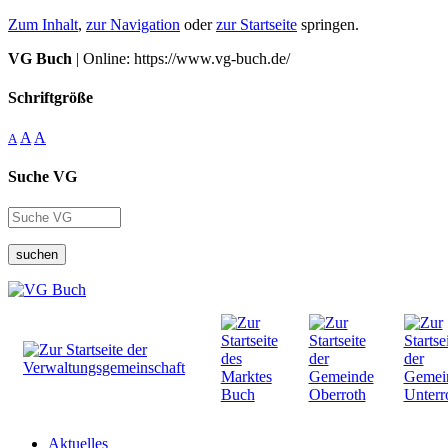
Zum Inhalt
,
zur Navigation
oder
zur Startseite
springen.
VG Buch
| Online: https://www.vg-buch.de/
Schriftgröße
A
A
A
Suche VG
suchen
Aktuelles