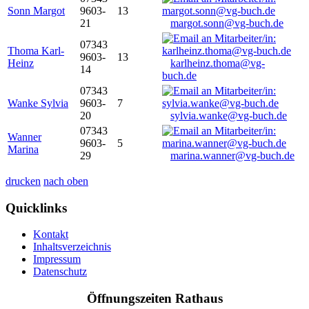
Sonn Margot
9603-
13
21
margot.sonn@vg-buch.de
07343
Thoma Karl-
9603-
13
Heinz
karlheinz.thoma@vg-
14
buch.de
07343
Wanke Sylvia
9603-
7
20
sylvia.wanke@vg-buch.de
07343
Wanner
9603-
5
Marina
29
marina.wanner@vg-buch.de
drucken
nach oben
Quicklinks
Kontakt
Inhaltsverzeichnis
Impressum
Datenschutz
Öffnungszeiten Rathaus