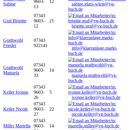
9603-
12
Sabine
sabine.glass-wiest@vg-
13
buch.de
07343
Graf Brigitte
9603-
21
12
brigitte.graf@vg-buch.de
Grathwohl
07343
Frieder
922141
info@klaeranlage.markt-
buch.de
07343
Grathwohl
9603-
14
Manuela
33
manuela.grathwohl@vg-
buch.de
07343
Keller Ivonne
9603-
5
26
ivonne.keller@vg-buch.de
07343
Keller Nicole
9603-
22
27
nicole.keller@vg-buch.de
07343
Miller Mariella
9603-
14