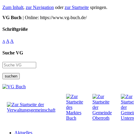
Zum Inhalt
,
zur Navigation
oder
zur Startseite
springen.
VG Buch
| Online: https://www.vg-buch.de/
Schriftgröße
A
A
A
Suche VG
suchen
Aktuelles