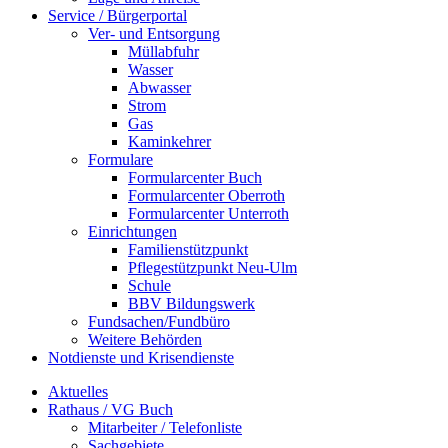
Service / Bürgerportal
Ver- und Entsorgung
Müllabfuhr
Wasser
Abwasser
Strom
Gas
Kaminkehrer
Formulare
Formularcenter Buch
Formularcenter Oberroth
Formularcenter Unterroth
Einrichtungen
Familienstützpunkt
Pflegestützpunkt Neu-Ulm
Schule
BBV Bildungswerk
Fundsachen/Fundbüro
Weitere Behörden
Notdienste und Krisendienste
Aktuelles
Rathaus / VG Buch
Mitarbeiter / Telefonliste
Sachgebiete