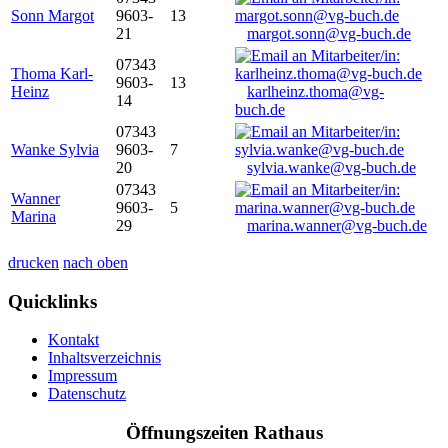
Sonn Margot
9603-
13
21
margot.sonn@vg-buch.de
07343
Thoma Karl-
9603-
13
Heinz
karlheinz.thoma@vg-
14
buch.de
07343
Wanke Sylvia
9603-
7
20
sylvia.wanke@vg-buch.de
07343
Wanner
9603-
5
Marina
29
marina.wanner@vg-buch.de
drucken
nach oben
Quicklinks
Kontakt
Inhaltsverzeichnis
Impressum
Datenschutz
Öffnungszeiten Rathaus