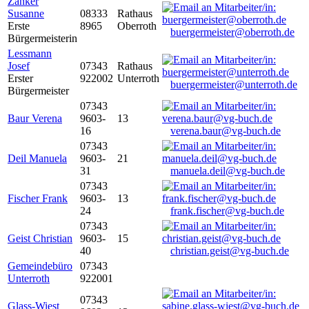
Zanker
Susanne
08333
Rathaus
Erste
8965
Oberroth
buergermeister@oberroth.de
Bürgermeisterin
Lessmann
Josef
07343
Rathaus
Erster
922002
Unterroth
buergermeister@unterroth.de
Bürgermeister
07343
Baur Verena
9603-
13
16
verena.baur@vg-buch.de
07343
Deil Manuela
9603-
21
31
manuela.deil@vg-buch.de
07343
Fischer Frank
9603-
13
24
frank.fischer@vg-buch.de
07343
Geist Christian
9603-
15
40
christian.geist@vg-buch.de
Gemeindebüro
07343
Unterroth
922001
07343
Glass-Wiest