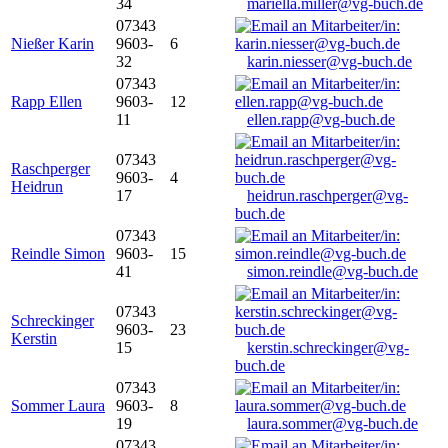
34
mariella.miller@vg-buch.de
07343
Nießer Karin
9603-
6
32
karin.niesser@vg-buch.de
07343
Rapp Ellen
9603-
12
11
ellen.rapp@vg-buch.de
07343
Raschperger
9603-
4
Heidrun
17
heidrun.raschperger@vg-
buch.de
07343
Reindle Simon
9603-
15
41
simon.reindle@vg-buch.de
07343
Schreckinger
9603-
23
Kerstin
15
kerstin.schreckinger@vg-
buch.de
07343
Sommer Laura
9603-
8
19
laura.sommer@vg-buch.de
07343