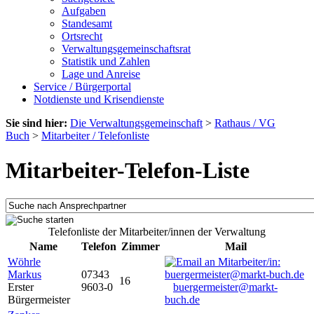
Aufgaben
Standesamt
Ortsrecht
Verwaltungsgemeinschaftsrat
Statistik und Zahlen
Lage und Anreise
Service / Bürgerportal
Notdienste und Krisendienste
Sie sind hier:
Die Verwaltungsgemeinschaft
>
Rathaus / VG
Buch
>
Mitarbeiter / Telefonliste
Mitarbeiter-Telefon-Liste
Telefonliste der Mitarbeiter/innen der Verwaltung
Name
Telefon
Zimmer
Mail
Wöhrle
Markus
07343
16
Erster
9603-0
buergermeister@markt-
Bürgermeister
buch.de