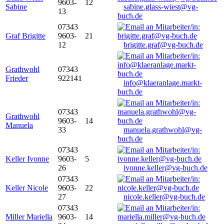
9603-
12
Sabine
sabine.glass-wiest@vg-
13
buch.de
07343
Graf Brigitte
9603-
21
12
brigitte.graf@vg-buch.de
Grathwohl
07343
Frieder
922141
info@klaeranlage.markt-
buch.de
07343
Grathwohl
9603-
14
Manuela
33
manuela.grathwohl@vg-
buch.de
07343
Keller Ivonne
9603-
5
26
ivonne.keller@vg-buch.de
07343
Keller Nicole
9603-
22
27
nicole.keller@vg-buch.de
07343
Miller Mariella
9603-
14