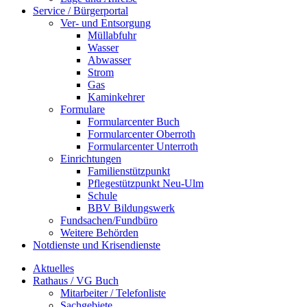
Service / Bürgerportal
Ver- und Entsorgung
Müllabfuhr
Wasser
Abwasser
Strom
Gas
Kaminkehrer
Formulare
Formularcenter Buch
Formularcenter Oberroth
Formularcenter Unterroth
Einrichtungen
Familienstützpunkt
Pflegestützpunkt Neu-Ulm
Schule
BBV Bildungswerk
Fundsachen/Fundbüro
Weitere Behörden
Notdienste und Krisendienste
Aktuelles
Rathaus / VG Buch
Mitarbeiter / Telefonliste
Sachgebiete