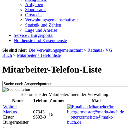
Aufgaben
Standesamt
Ortsrecht
Verwaltungsgemeinschaftsrat
Statistik und Zahlen
Lage und Anreise
Service / Bürgerportal
Notdienste und Krisendienste
Sie sind hier:
Die Verwaltungsgemeinschaft
>
Rathaus / VG
Buch
>
Mitarbeiter / Telefonliste
Mitarbeiter-Telefon-Liste
Telefonliste der Mitarbeiter/innen der Verwaltung
Name
Telefon
Zimmer
Mail
Wöhrle
Markus
07343
16
Erster
9603-0
buergermeister@markt-
Bürgermeister
buch.de