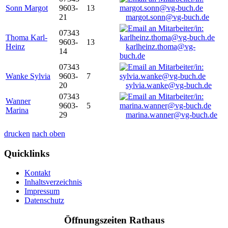
Sonn Margot
9603-
13
21
margot.sonn@vg-buch.de
07343
Thoma Karl-
9603-
13
Heinz
karlheinz.thoma@vg-
14
buch.de
07343
Wanke Sylvia
9603-
7
20
sylvia.wanke@vg-buch.de
07343
Wanner
9603-
5
Marina
29
marina.wanner@vg-buch.de
drucken
nach oben
Quicklinks
Kontakt
Inhaltsverzeichnis
Impressum
Datenschutz
Öffnungszeiten Rathaus