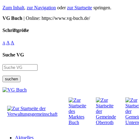
Zum Inhalt
,
zur Navigation
oder
zur Startseite
springen.
VG Buch
| Online: https://www.vg-buch.de/
Schriftgröße
A
A
A
Suche VG
suchen
Aktuelles