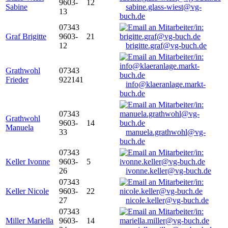
9603-
12
Sabine
sabine.glass-wiest@vg-
13
buch.de
07343
Graf Brigitte
9603-
21
12
brigitte.graf@vg-buch.de
Grathwohl
07343
Frieder
922141
info@klaeranlage.markt-
buch.de
07343
Grathwohl
9603-
14
Manuela
33
manuela.grathwohl@vg-
buch.de
07343
Keller Ivonne
9603-
5
26
ivonne.keller@vg-buch.de
07343
Keller Nicole
9603-
22
27
nicole.keller@vg-buch.de
07343
Miller Mariella
9603-
14