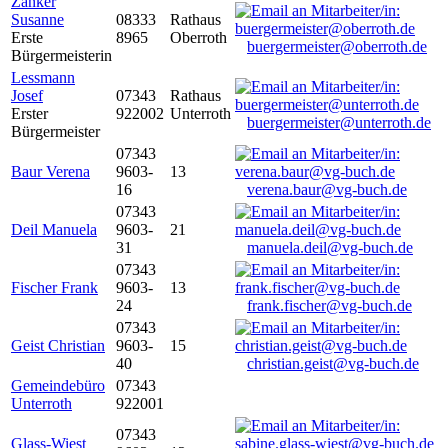
Zanker
Susanne
08333
Rathaus
Erste
8965
Oberroth
buergermeister@oberroth.de
Bürgermeisterin
Lessmann
Josef
07343
Rathaus
Erster
922002
Unterroth
buergermeister@unterroth.de
Bürgermeister
07343
Baur Verena
9603-
13
16
verena.baur@vg-buch.de
07343
Deil Manuela
9603-
21
31
manuela.deil@vg-buch.de
07343
Fischer Frank
9603-
13
24
frank.fischer@vg-buch.de
07343
Geist Christian
9603-
15
40
christian.geist@vg-buch.de
Gemeindebüro
07343
Unterroth
922001
07343
Glass-Wiest