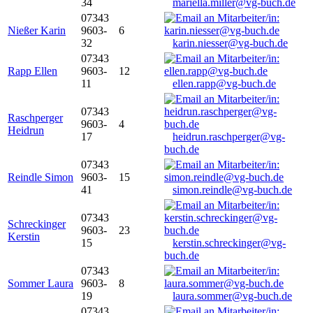
34
mariella.miller@vg-buch.de
07343
Nießer Karin
9603-
6
32
karin.niesser@vg-buch.de
07343
Rapp Ellen
9603-
12
11
ellen.rapp@vg-buch.de
07343
Raschperger
9603-
4
Heidrun
17
heidrun.raschperger@vg-
buch.de
07343
Reindle Simon
9603-
15
41
simon.reindle@vg-buch.de
07343
Schreckinger
9603-
23
Kerstin
15
kerstin.schreckinger@vg-
buch.de
07343
Sommer Laura
9603-
8
19
laura.sommer@vg-buch.de
07343