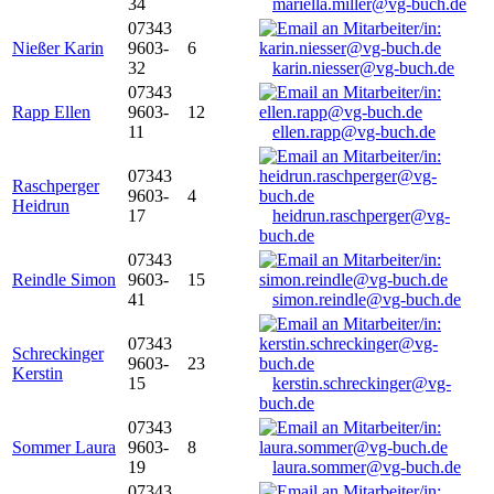
34
mariella.miller@vg-buch.de
07343
Nießer Karin
9603-
6
32
karin.niesser@vg-buch.de
07343
Rapp Ellen
9603-
12
11
ellen.rapp@vg-buch.de
07343
Raschperger
9603-
4
Heidrun
17
heidrun.raschperger@vg-
buch.de
07343
Reindle Simon
9603-
15
41
simon.reindle@vg-buch.de
07343
Schreckinger
9603-
23
Kerstin
15
kerstin.schreckinger@vg-
buch.de
07343
Sommer Laura
9603-
8
19
laura.sommer@vg-buch.de
07343