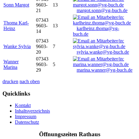
Sonn Margot
9603-
13
21
margot.sonn@vg-buch.de
07343
Thoma Karl-
9603-
13
Heinz
karlheinz.thoma@vg-
14
buch.de
07343
Wanke Sylvia
9603-
7
20
sylvia.wanke@vg-buch.de
07343
Wanner
9603-
5
Marina
29
marina.wanner@vg-buch.de
drucken
nach oben
Quicklinks
Kontakt
Inhaltsverzeichnis
Impressum
Datenschutz
Öffnungszeiten Rathaus