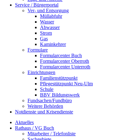
Service / Bürgerportal
Ver- und Entsorgung
Müllabfuhr
Wasser
Abwasser
Strom
Gas
Kaminkehrer
Formulare
Formularcenter Buch
Formularcenter Oberroth
Formularcenter Unterroth
Einrichtungen
Familienstützpunkt
Pflegestützpunkt Neu-Ulm
Schule
BBV Bildungswerk
Fundsachen/Fundbüro
Weitere Behörden
Notdienste und Krisendienste
Aktuelles
Rathaus / VG Buch
Mitarbeiter / Telefonliste
Sachgebiete