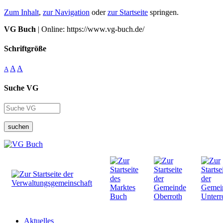
Zum Inhalt
,
zur Navigation
oder
zur Startseite
springen.
VG Buch
| Online: https://www.vg-buch.de/
Schriftgröße
A
A
A
Suche VG
suchen
Aktuelles