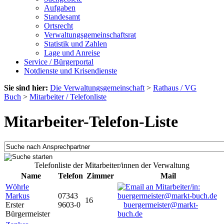
Aufgaben
Standesamt
Ortsrecht
Verwaltungsgemeinschaftsrat
Statistik und Zahlen
Lage und Anreise
Service / Bürgerportal
Notdienste und Krisendienste
Sie sind hier:
Die Verwaltungsgemeinschaft
>
Rathaus / VG
Buch
>
Mitarbeiter / Telefonliste
Mitarbeiter-Telefon-Liste
Telefonliste der Mitarbeiter/innen der Verwaltung
Name
Telefon
Zimmer
Mail
Wöhrle
Markus
07343
16
Erster
9603-0
buergermeister@markt-
Bürgermeister
buch.de