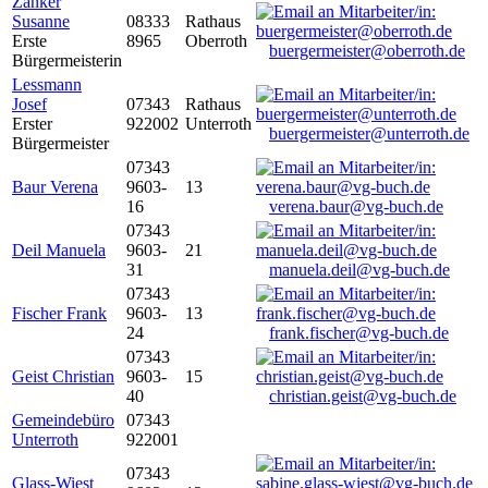
Zanker
Susanne
08333
Rathaus
Erste
8965
Oberroth
buergermeister@oberroth.de
Bürgermeisterin
Lessmann
Josef
07343
Rathaus
Erster
922002
Unterroth
buergermeister@unterroth.de
Bürgermeister
07343
Baur Verena
9603-
13
16
verena.baur@vg-buch.de
07343
Deil Manuela
9603-
21
31
manuela.deil@vg-buch.de
07343
Fischer Frank
9603-
13
24
frank.fischer@vg-buch.de
07343
Geist Christian
9603-
15
40
christian.geist@vg-buch.de
Gemeindebüro
07343
Unterroth
922001
07343
Glass-Wiest