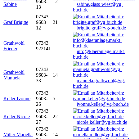
9603-
12
Sabine
sabine.glass-wiest@vg-
13
buch.de
07343
Graf Brigitte
9603-
21
12
brigitte.graf@vg-buch.de
Grathwohl
07343
Frieder
922141
info@klaeranlage.markt-
buch.de
07343
Grathwohl
9603-
14
Manuela
33
manuela.grathwohl@vg-
buch.de
07343
Keller Ivonne
9603-
5
26
ivonne.keller@vg-buch.de
07343
Keller Nicole
9603-
22
27
nicole.keller@vg-buch.de
07343
Miller Mariella
9603-
14