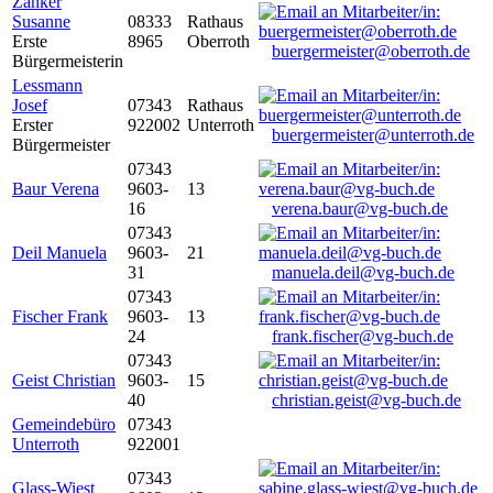
Zanker
Susanne
08333
Rathaus
Erste
8965
Oberroth
buergermeister@oberroth.de
Bürgermeisterin
Lessmann
Josef
07343
Rathaus
Erster
922002
Unterroth
buergermeister@unterroth.de
Bürgermeister
07343
Baur Verena
9603-
13
16
verena.baur@vg-buch.de
07343
Deil Manuela
9603-
21
31
manuela.deil@vg-buch.de
07343
Fischer Frank
9603-
13
24
frank.fischer@vg-buch.de
07343
Geist Christian
9603-
15
40
christian.geist@vg-buch.de
Gemeindebüro
07343
Unterroth
922001
07343
Glass-Wiest