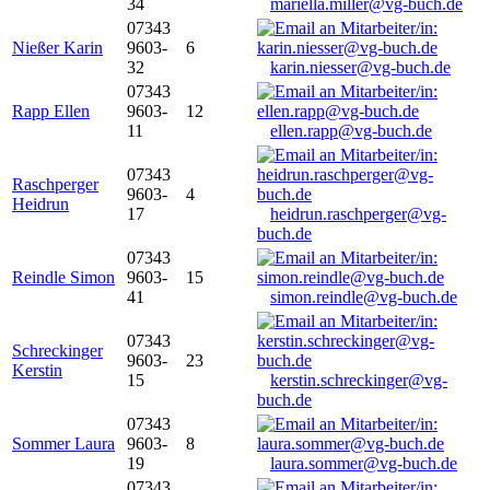
34
mariella.miller@vg-buch.de
07343
Nießer Karin
9603-
6
32
karin.niesser@vg-buch.de
07343
Rapp Ellen
9603-
12
11
ellen.rapp@vg-buch.de
07343
Raschperger
9603-
4
Heidrun
17
heidrun.raschperger@vg-
buch.de
07343
Reindle Simon
9603-
15
41
simon.reindle@vg-buch.de
07343
Schreckinger
9603-
23
Kerstin
15
kerstin.schreckinger@vg-
buch.de
07343
Sommer Laura
9603-
8
19
laura.sommer@vg-buch.de
07343