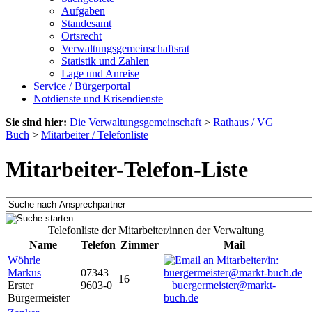
Aufgaben
Standesamt
Ortsrecht
Verwaltungsgemeinschaftsrat
Statistik und Zahlen
Lage und Anreise
Service / Bürgerportal
Notdienste und Krisendienste
Sie sind hier:
Die Verwaltungsgemeinschaft
>
Rathaus / VG
Buch
>
Mitarbeiter / Telefonliste
Mitarbeiter-Telefon-Liste
Telefonliste der Mitarbeiter/innen der Verwaltung
Name
Telefon
Zimmer
Mail
Wöhrle
Markus
07343
16
Erster
9603-0
buergermeister@markt-
Bürgermeister
buch.de