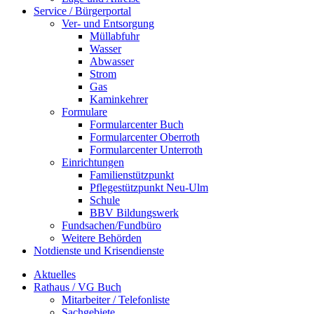
Service / Bürgerportal
Ver- und Entsorgung
Müllabfuhr
Wasser
Abwasser
Strom
Gas
Kaminkehrer
Formulare
Formularcenter Buch
Formularcenter Oberroth
Formularcenter Unterroth
Einrichtungen
Familienstützpunkt
Pflegestützpunkt Neu-Ulm
Schule
BBV Bildungswerk
Fundsachen/Fundbüro
Weitere Behörden
Notdienste und Krisendienste
Aktuelles
Rathaus / VG Buch
Mitarbeiter / Telefonliste
Sachgebiete