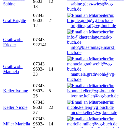
9603-
12
Sabine
sabine.glass-wiest@vg-
13
buch.de
07343
Graf Brigitte
9603-
21
12
brigitte.graf@vg-buch.de
Grathwohl
07343
Frieder
922141
info@klaeranlage.markt-
buch.de
07343
Grathwohl
9603-
14
Manuela
33
manuela.grathwohl@vg-
buch.de
07343
Keller Ivonne
9603-
5
26
ivonne.keller@vg-buch.de
07343
Keller Nicole
9603-
22
27
nicole.keller@vg-buch.de
07343
Miller Mariella
9603-
14