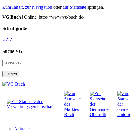
Zum Inhalt
,
zur Navigation
oder
zur Startseite
springen.
VG Buch
| Online: https://www.vg-buch.de/
Schriftgröße
A
A
A
Suche VG
suchen
Aktuelles