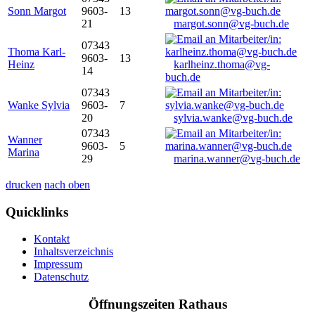
Sonn Margot
9603-
13
21
margot.sonn@vg-buch.de
07343
Thoma Karl-
9603-
13
Heinz
karlheinz.thoma@vg-
14
buch.de
07343
Wanke Sylvia
9603-
7
20
sylvia.wanke@vg-buch.de
07343
Wanner
9603-
5
Marina
29
marina.wanner@vg-buch.de
drucken
nach oben
Quicklinks
Kontakt
Inhaltsverzeichnis
Impressum
Datenschutz
Öffnungszeiten Rathaus