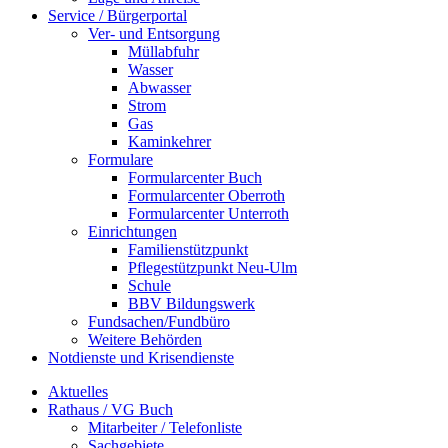
Service / Bürgerportal
Ver- und Entsorgung
Müllabfuhr
Wasser
Abwasser
Strom
Gas
Kaminkehrer
Formulare
Formularcenter Buch
Formularcenter Oberroth
Formularcenter Unterroth
Einrichtungen
Familienstützpunkt
Pflegestützpunkt Neu-Ulm
Schule
BBV Bildungswerk
Fundsachen/Fundbüro
Weitere Behörden
Notdienste und Krisendienste
Aktuelles
Rathaus / VG Buch
Mitarbeiter / Telefonliste
Sachgebiete