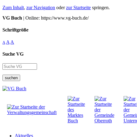
Zum Inhalt
,
zur Navigation
oder
zur Startseite
springen.
VG Buch
| Online: https://www.vg-buch.de/
Schriftgröße
A
A
A
Suche VG
suchen
Aktuelles