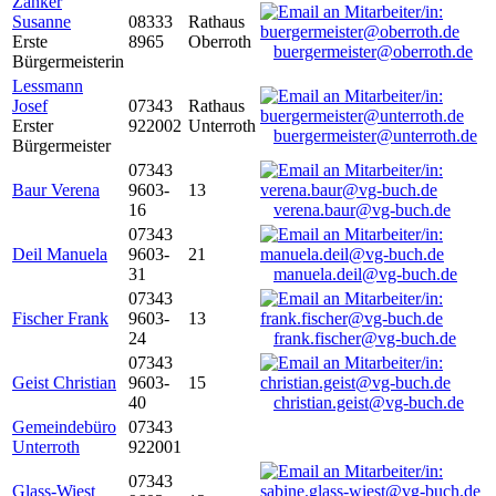
Zanker
Susanne
08333
Rathaus
Erste
8965
Oberroth
buergermeister@oberroth.de
Bürgermeisterin
Lessmann
Josef
07343
Rathaus
Erster
922002
Unterroth
buergermeister@unterroth.de
Bürgermeister
07343
Baur Verena
9603-
13
16
verena.baur@vg-buch.de
07343
Deil Manuela
9603-
21
31
manuela.deil@vg-buch.de
07343
Fischer Frank
9603-
13
24
frank.fischer@vg-buch.de
07343
Geist Christian
9603-
15
40
christian.geist@vg-buch.de
Gemeindebüro
07343
Unterroth
922001
07343
Glass-Wiest