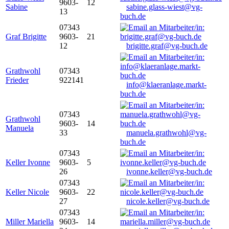
9603-
12
Sabine
sabine.glass-wiest@vg-
13
buch.de
07343
Graf Brigitte
9603-
21
12
brigitte.graf@vg-buch.de
Grathwohl
07343
Frieder
922141
info@klaeranlage.markt-
buch.de
07343
Grathwohl
9603-
14
Manuela
33
manuela.grathwohl@vg-
buch.de
07343
Keller Ivonne
9603-
5
26
ivonne.keller@vg-buch.de
07343
Keller Nicole
9603-
22
27
nicole.keller@vg-buch.de
07343
Miller Mariella
9603-
14