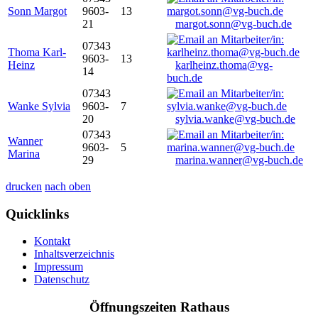
Sonn Margot
9603-
13
21
margot.sonn@vg-buch.de
07343
Thoma Karl-
9603-
13
Heinz
karlheinz.thoma@vg-
14
buch.de
07343
Wanke Sylvia
9603-
7
20
sylvia.wanke@vg-buch.de
07343
Wanner
9603-
5
Marina
29
marina.wanner@vg-buch.de
drucken
nach oben
Quicklinks
Kontakt
Inhaltsverzeichnis
Impressum
Datenschutz
Öffnungszeiten Rathaus