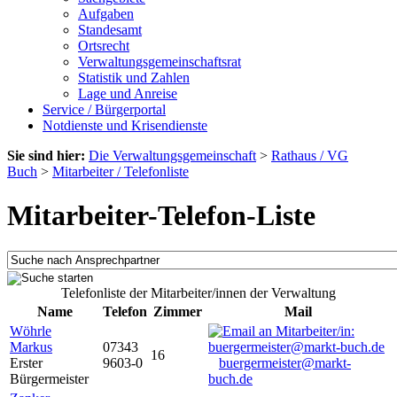
Aufgaben
Standesamt
Ortsrecht
Verwaltungsgemeinschaftsrat
Statistik und Zahlen
Lage und Anreise
Service / Bürgerportal
Notdienste und Krisendienste
Sie sind hier:
Die Verwaltungsgemeinschaft
>
Rathaus / VG
Buch
>
Mitarbeiter / Telefonliste
Mitarbeiter-Telefon-Liste
Telefonliste der Mitarbeiter/innen der Verwaltung
Name
Telefon
Zimmer
Mail
Wöhrle
Markus
07343
16
Erster
9603-0
buergermeister@markt-
Bürgermeister
buch.de