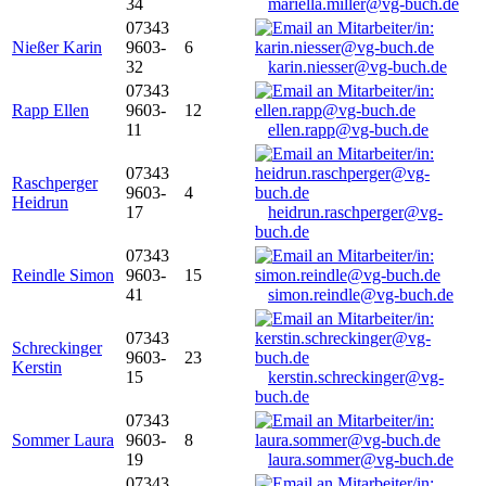
34
mariella.miller@vg-buch.de
07343
Nießer Karin
9603-
6
32
karin.niesser@vg-buch.de
07343
Rapp Ellen
9603-
12
11
ellen.rapp@vg-buch.de
07343
Raschperger
9603-
4
Heidrun
17
heidrun.raschperger@vg-
buch.de
07343
Reindle Simon
9603-
15
41
simon.reindle@vg-buch.de
07343
Schreckinger
9603-
23
Kerstin
15
kerstin.schreckinger@vg-
buch.de
07343
Sommer Laura
9603-
8
19
laura.sommer@vg-buch.de
07343