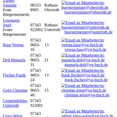
Zanker
Susanne
08333
Rathaus
Erste
8965
Oberroth
buergermeister@oberroth.de
Bürgermeisterin
Lessmann
Josef
07343
Rathaus
Erster
922002
Unterroth
buergermeister@unterroth.de
Bürgermeister
07343
Baur Verena
9603-
13
16
verena.baur@vg-buch.de
07343
Deil Manuela
9603-
21
31
manuela.deil@vg-buch.de
07343
Fischer Frank
9603-
13
24
frank.fischer@vg-buch.de
07343
Geist Christian
9603-
15
40
christian.geist@vg-buch.de
Gemeindebüro
07343
Unterroth
922001
07343
Glass-Wiest