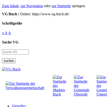
Zum Inhalt
,
zur Navigation
oder
zur Startseite
springen.
VG Buch
| Online: https://www.vg-buch.de/
Schriftgröße
A
A
A
Suche VG
suchen
Aktuelles