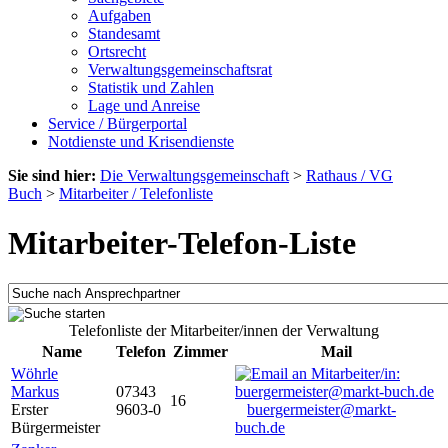
Aufgaben
Standesamt
Ortsrecht
Verwaltungsgemeinschaftsrat
Statistik und Zahlen
Lage und Anreise
Service / Bürgerportal
Notdienste und Krisendienste
Sie sind hier:
Die Verwaltungsgemeinschaft
>
Rathaus / VG
Buch
>
Mitarbeiter / Telefonliste
Mitarbeiter-Telefon-Liste
Telefonliste der Mitarbeiter/innen der Verwaltung
Name
Telefon
Zimmer
Mail
Wöhrle
Markus
07343
16
Erster
9603-0
buergermeister@markt-
Bürgermeister
buch.de