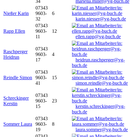
34
mariella.miller@vg-buch.de
07343
Nießer Karin
9603-
6
32
karin.niesser@vg-buch.de
07343
Rapp Ellen
9603-
12
11
ellen.rapp@vg-buch.de
07343
Raschperger
9603-
4
Heidrun
17
heidrun.raschperger@vg-
buch.de
07343
Reindle Simon
9603-
15
41
simon.reindle@vg-buch.de
07343
Schreckinger
9603-
23
Kerstin
15
kerstin.schreckinger@vg-
buch.de
07343
Sommer Laura
9603-
8
19
laura.sommer@vg-buch.de
07343