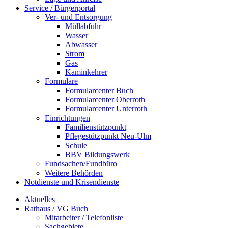
Service / Bürgerportal
Ver- und Entsorgung
Müllabfuhr
Wasser
Abwasser
Strom
Gas
Kaminkehrer
Formulare
Formularcenter Buch
Formularcenter Oberroth
Formularcenter Unterroth
Einrichtungen
Familienstützpunkt
Pflegestützpunkt Neu-Ulm
Schule
BBV Bildungswerk
Fundsachen/Fundbüro
Weitere Behörden
Notdienste und Krisendienste
Aktuelles
Rathaus / VG Buch
Mitarbeiter / Telefonliste
Sachgebiete