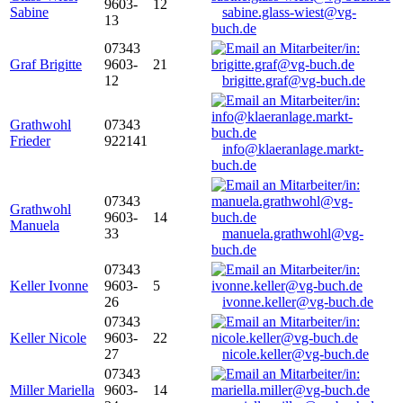
9603-
12
Sabine
sabine.glass-wiest@vg-
13
buch.de
07343
Graf Brigitte
9603-
21
12
brigitte.graf@vg-buch.de
Grathwohl
07343
Frieder
922141
info@klaeranlage.markt-
buch.de
07343
Grathwohl
9603-
14
Manuela
33
manuela.grathwohl@vg-
buch.de
07343
Keller Ivonne
9603-
5
26
ivonne.keller@vg-buch.de
07343
Keller Nicole
9603-
22
27
nicole.keller@vg-buch.de
07343
Miller Mariella
9603-
14