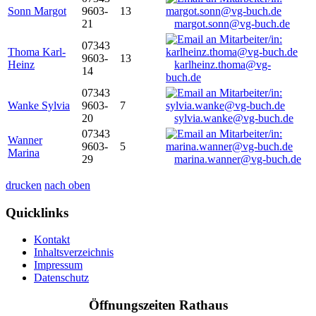
Sonn Margot
9603-
13
21
margot.sonn@vg-buch.de
07343
Thoma Karl-
9603-
13
Heinz
karlheinz.thoma@vg-
14
buch.de
07343
Wanke Sylvia
9603-
7
20
sylvia.wanke@vg-buch.de
07343
Wanner
9603-
5
Marina
29
marina.wanner@vg-buch.de
drucken
nach oben
Quicklinks
Kontakt
Inhaltsverzeichnis
Impressum
Datenschutz
Öffnungszeiten Rathaus