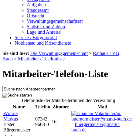
Aufgaben
Standesamt
Ortsrecht
Verwaltungsgemeinschaftsrat
Statistik und Zahlen
Lage und Anreise
Service / Bürgerportal
Notdienste und Krisendienste
Sie sind hier:
Die Verwaltungsgemeinschaft
>
Rathaus / VG
Buch
>
Mitarbeiter / Telefonliste
Mitarbeiter-Telefon-Liste
Telefonliste der Mitarbeiter/innen der Verwaltung
Name
Telefon
Zimmer
Mail
Wöhrle
Markus
07343
16
Erster
9603-0
buergermeister@markt-
Bürgermeister
buch.de