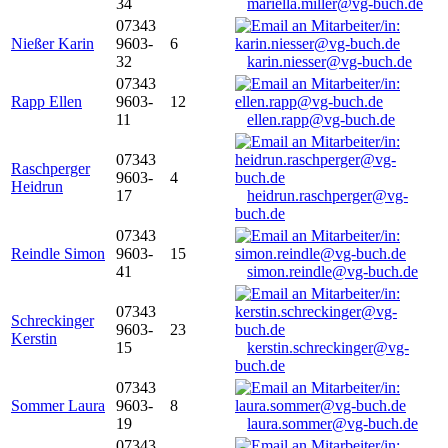
34
mariella.miller@vg-buch.de
07343
Nießer Karin
9603-
6
32
karin.niesser@vg-buch.de
07343
Rapp Ellen
9603-
12
11
ellen.rapp@vg-buch.de
07343
Raschperger
9603-
4
Heidrun
17
heidrun.raschperger@vg-
buch.de
07343
Reindle Simon
9603-
15
41
simon.reindle@vg-buch.de
07343
Schreckinger
9603-
23
Kerstin
15
kerstin.schreckinger@vg-
buch.de
07343
Sommer Laura
9603-
8
19
laura.sommer@vg-buch.de
07343