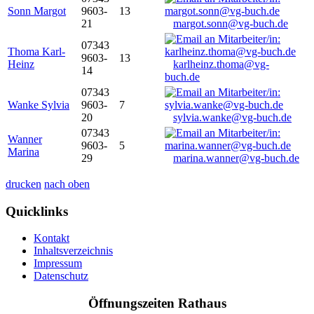
Sonn Margot
9603-
13
21
margot.sonn@vg-buch.de
07343
Thoma Karl-
9603-
13
Heinz
karlheinz.thoma@vg-
14
buch.de
07343
Wanke Sylvia
9603-
7
20
sylvia.wanke@vg-buch.de
07343
Wanner
9603-
5
Marina
29
marina.wanner@vg-buch.de
drucken
nach oben
Quicklinks
Kontakt
Inhaltsverzeichnis
Impressum
Datenschutz
Öffnungszeiten Rathaus