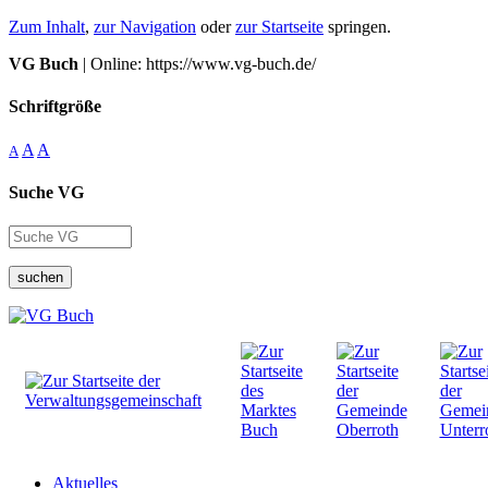
Zum Inhalt
,
zur Navigation
oder
zur Startseite
springen.
VG Buch
| Online: https://www.vg-buch.de/
Schriftgröße
A
A
A
Suche VG
suchen
Aktuelles