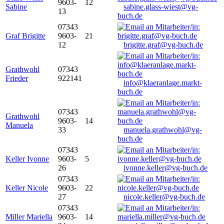
9603-
12
Sabine
sabine.glass-wiest@vg-
13
buch.de
07343
Graf Brigitte
9603-
21
12
brigitte.graf@vg-buch.de
Grathwohl
07343
Frieder
922141
info@klaeranlage.markt-
buch.de
07343
Grathwohl
9603-
14
Manuela
33
manuela.grathwohl@vg-
buch.de
07343
Keller Ivonne
9603-
5
26
ivonne.keller@vg-buch.de
07343
Keller Nicole
9603-
22
27
nicole.keller@vg-buch.de
07343
Miller Mariella
9603-
14