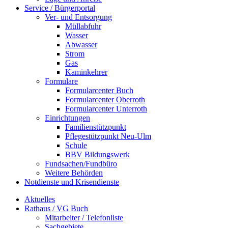
Service / Bürgerportal
Ver- und Entsorgung
Müllabfuhr
Wasser
Abwasser
Strom
Gas
Kaminkehrer
Formulare
Formularcenter Buch
Formularcenter Oberroth
Formularcenter Unterroth
Einrichtungen
Familienstützpunkt
Pflegestützpunkt Neu-Ulm
Schule
BBV Bildungswerk
Fundsachen/Fundbüro
Weitere Behörden
Notdienste und Krisendienste
Aktuelles
Rathaus / VG Buch
Mitarbeiter / Telefonliste
Sachgebiete