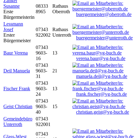
Zanker
Susanne
08333
Rathaus
Erste
8965
Oberroth
buergermeister@oberroth.de
Bürgermeisterin
Lessmann
Josef
07343
Rathaus
Erster
922002
Unterroth
buergermeister@unterroth.de
Bürgermeister
07343
Baur Verena
9603-
13
16
verena.baur@vg-buch.de
07343
Deil Manuela
9603-
21
31
manuela.deil@vg-buch.de
07343
Fischer Frank
9603-
13
24
frank.fischer@vg-buch.de
07343
Geist Christian
9603-
15
40
christian.geist@vg-buch.de
Gemeindebüro
07343
Unterroth
922001
07343
Glass-Wiest