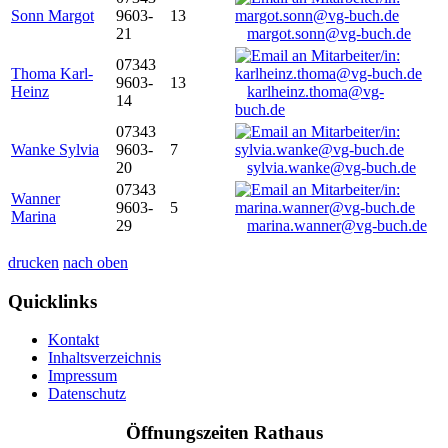
Sonn Margot
9603-
13
21
margot.sonn@vg-buch.de
07343
Thoma Karl-
9603-
13
Heinz
karlheinz.thoma@vg-
14
buch.de
07343
Wanke Sylvia
9603-
7
20
sylvia.wanke@vg-buch.de
07343
Wanner
9603-
5
Marina
29
marina.wanner@vg-buch.de
drucken
nach oben
Quicklinks
Kontakt
Inhaltsverzeichnis
Impressum
Datenschutz
Öffnungszeiten Rathaus