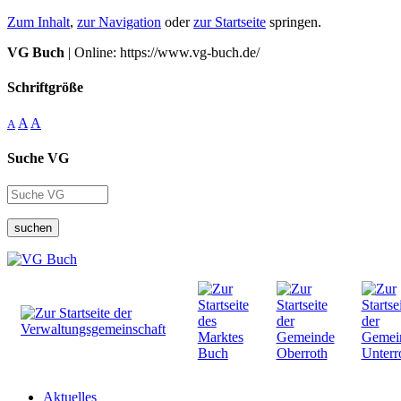
Zum Inhalt
,
zur Navigation
oder
zur Startseite
springen.
VG Buch
| Online: https://www.vg-buch.de/
Schriftgröße
A
A
A
Suche VG
suchen
Aktuelles