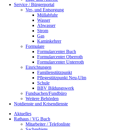
Service / Bürgerportal
Ver- und Entsorgung
Müllabfuhr
Wasser
Abwasser
Strom
Gas
Kaminkehrer
Formulare
Formularcenter Buch
Formularcenter Oberroth
Formularcenter Unterroth
Einrichtungen
Familienstützpunkt
Pflegestützpunkt Neu-Ulm
Schule
BBV Bildungswerk
Fundsachen/Fundbüro
Weitere Behörden
Notdienste und Krisendienste
Aktuelles
Rathaus / VG Buch
Mitarbeiter / Telefonliste
Sachgebiete