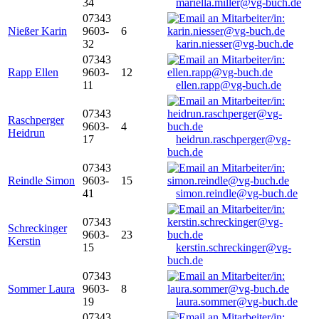
34
mariella.miller@vg-buch.de
07343
Nießer Karin
9603-
6
32
karin.niesser@vg-buch.de
07343
Rapp Ellen
9603-
12
11
ellen.rapp@vg-buch.de
07343
Raschperger
9603-
4
Heidrun
17
heidrun.raschperger@vg-
buch.de
07343
Reindle Simon
9603-
15
41
simon.reindle@vg-buch.de
07343
Schreckinger
9603-
23
Kerstin
15
kerstin.schreckinger@vg-
buch.de
07343
Sommer Laura
9603-
8
19
laura.sommer@vg-buch.de
07343