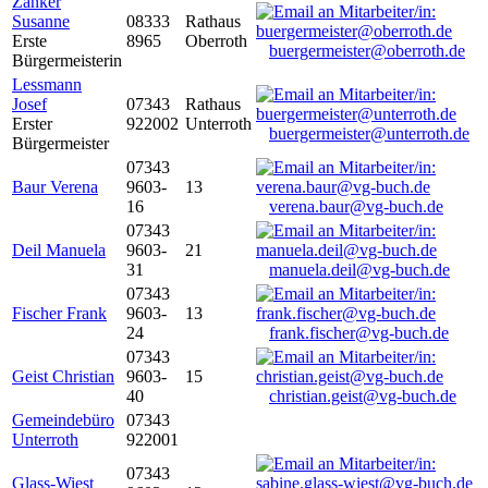
Zanker
Susanne
08333
Rathaus
Erste
8965
Oberroth
buergermeister@oberroth.de
Bürgermeisterin
Lessmann
Josef
07343
Rathaus
Erster
922002
Unterroth
buergermeister@unterroth.de
Bürgermeister
07343
Baur Verena
9603-
13
16
verena.baur@vg-buch.de
07343
Deil Manuela
9603-
21
31
manuela.deil@vg-buch.de
07343
Fischer Frank
9603-
13
24
frank.fischer@vg-buch.de
07343
Geist Christian
9603-
15
40
christian.geist@vg-buch.de
Gemeindebüro
07343
Unterroth
922001
07343
Glass-Wiest