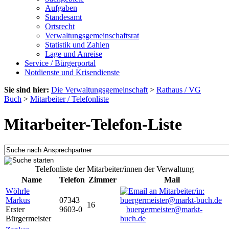
Aufgaben
Standesamt
Ortsrecht
Verwaltungsgemeinschaftsrat
Statistik und Zahlen
Lage und Anreise
Service / Bürgerportal
Notdienste und Krisendienste
Sie sind hier:
Die Verwaltungsgemeinschaft
>
Rathaus / VG
Buch
>
Mitarbeiter / Telefonliste
Mitarbeiter-Telefon-Liste
Telefonliste der Mitarbeiter/innen der Verwaltung
Name
Telefon
Zimmer
Mail
Wöhrle
Markus
07343
16
Erster
9603-0
buergermeister@markt-
Bürgermeister
buch.de