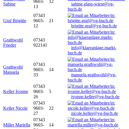
9603-
12
Sabine
sabine.glass-wiest@vg-
13
buch.de
07343
Graf Brigitte
9603-
21
12
brigitte.graf@vg-buch.de
Grathwohl
07343
Frieder
922141
info@klaeranlage.markt-
buch.de
07343
Grathwohl
9603-
14
Manuela
33
manuela.grathwohl@vg-
buch.de
07343
Keller Ivonne
9603-
5
26
ivonne.keller@vg-buch.de
07343
Keller Nicole
9603-
22
27
nicole.keller@vg-buch.de
07343
Miller Mariella
9603-
14