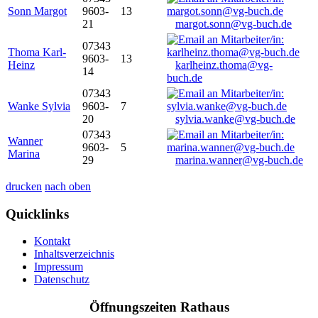
Sonn Margot
9603-
13
21
margot.sonn@vg-buch.de
07343
Thoma Karl-
9603-
13
Heinz
karlheinz.thoma@vg-
14
buch.de
07343
Wanke Sylvia
9603-
7
20
sylvia.wanke@vg-buch.de
07343
Wanner
9603-
5
Marina
29
marina.wanner@vg-buch.de
drucken
nach oben
Quicklinks
Kontakt
Inhaltsverzeichnis
Impressum
Datenschutz
Öffnungszeiten Rathaus