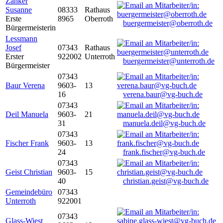
Zanker
Susanne
08333
Rathaus
Erste
8965
Oberroth
buergermeister@oberroth.de
Bürgermeisterin
Lessmann
Josef
07343
Rathaus
Erster
922002
Unterroth
buergermeister@unterroth.de
Bürgermeister
07343
Baur Verena
9603-
13
16
verena.baur@vg-buch.de
07343
Deil Manuela
9603-
21
31
manuela.deil@vg-buch.de
07343
Fischer Frank
9603-
13
24
frank.fischer@vg-buch.de
07343
Geist Christian
9603-
15
40
christian.geist@vg-buch.de
Gemeindebüro
07343
Unterroth
922001
07343
Glass-Wiest