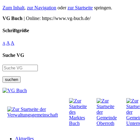
Zum Inhalt
,
zur Navigation
oder
zur Startseite
springen.
VG Buch
| Online: https://www.vg-buch.de/
Schriftgröße
A
A
A
Suche VG
suchen
Aktuelles