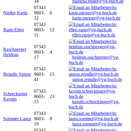
34
mariella.miller@vg-buch.de
07343
Nießer Karin
9603-
6
32
karin.niesser@vg-buch.de
07343
Rapp Ellen
9603-
12
11
ellen.rapp@vg-buch.de
07343
Raschperger
9603-
4
Heidrun
17
heidrun.raschperger@vg-
buch.de
07343
Reindle Simon
9603-
15
41
simon.reindle@vg-buch.de
07343
Schreckinger
9603-
23
Kerstin
15
kerstin.schreckinger@vg-
buch.de
07343
Sommer Laura
9603-
8
19
laura.sommer@vg-buch.de
07343