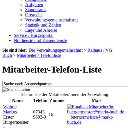
Aufgaben
Standesamt
Ortsrecht
Verwaltungsgemeinschaftsrat
Statistik und Zahlen
Lage und Anreise
Service / Bürgerportal
Notdienste und Krisendienste
Sie sind hier:
Die Verwaltungsgemeinschaft
>
Rathaus / VG
Buch
>
Mitarbeiter / Telefonliste
Mitarbeiter-Telefon-Liste
Telefonliste der Mitarbeiter/innen der Verwaltung
Name
Telefon
Zimmer
Mail
Wöhrle
Markus
07343
16
Erster
9603-0
buergermeister@markt-
Bürgermeister
buch.de