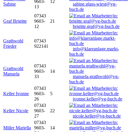
9603-
12
Sabine
sabine.glass-wiest@vg-
13
buch.de
07343
Graf Brigitte
9603-
21
12
brigitte.graf@vg-buch.de
Grathwohl
07343
Frieder
922141
info@klaeranlage.markt-
buch.de
07343
Grathwohl
9603-
14
Manuela
33
manuela.grathwohl@vg-
buch.de
07343
Keller Ivonne
9603-
5
26
ivonne.keller@vg-buch.de
07343
Keller Nicole
9603-
22
27
nicole.keller@vg-buch.de
07343
Miller Mariella
9603-
14