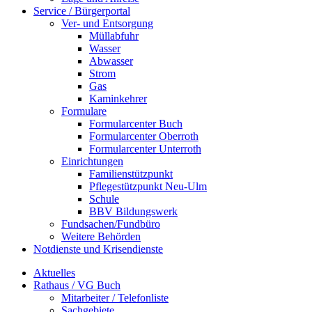
Service / Bürgerportal
Ver- und Entsorgung
Müllabfuhr
Wasser
Abwasser
Strom
Gas
Kaminkehrer
Formulare
Formularcenter Buch
Formularcenter Oberroth
Formularcenter Unterroth
Einrichtungen
Familienstützpunkt
Pflegestützpunkt Neu-Ulm
Schule
BBV Bildungswerk
Fundsachen/Fundbüro
Weitere Behörden
Notdienste und Krisendienste
Aktuelles
Rathaus / VG Buch
Mitarbeiter / Telefonliste
Sachgebiete