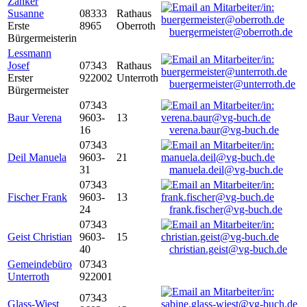
Zanker
Susanne
08333
Rathaus
Erste
8965
Oberroth
buergermeister@oberroth.de
Bürgermeisterin
Lessmann
Josef
07343
Rathaus
Erster
922002
Unterroth
buergermeister@unterroth.de
Bürgermeister
07343
Baur Verena
9603-
13
16
verena.baur@vg-buch.de
07343
Deil Manuela
9603-
21
31
manuela.deil@vg-buch.de
07343
Fischer Frank
9603-
13
24
frank.fischer@vg-buch.de
07343
Geist Christian
9603-
15
40
christian.geist@vg-buch.de
Gemeindebüro
07343
Unterroth
922001
07343
Glass-Wiest