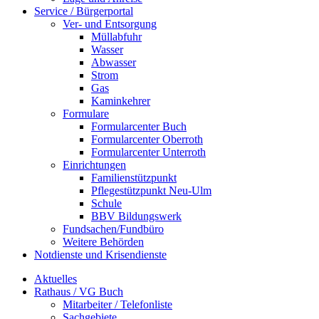
Service / Bürgerportal
Ver- und Entsorgung
Müllabfuhr
Wasser
Abwasser
Strom
Gas
Kaminkehrer
Formulare
Formularcenter Buch
Formularcenter Oberroth
Formularcenter Unterroth
Einrichtungen
Familienstützpunkt
Pflegestützpunkt Neu-Ulm
Schule
BBV Bildungswerk
Fundsachen/Fundbüro
Weitere Behörden
Notdienste und Krisendienste
Aktuelles
Rathaus / VG Buch
Mitarbeiter / Telefonliste
Sachgebiete