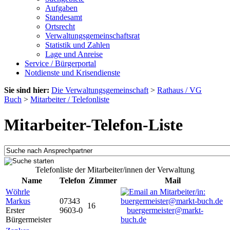
Aufgaben
Standesamt
Ortsrecht
Verwaltungsgemeinschaftsrat
Statistik und Zahlen
Lage und Anreise
Service / Bürgerportal
Notdienste und Krisendienste
Sie sind hier:
Die Verwaltungsgemeinschaft
>
Rathaus / VG
Buch
>
Mitarbeiter / Telefonliste
Mitarbeiter-Telefon-Liste
Telefonliste der Mitarbeiter/innen der Verwaltung
Name
Telefon
Zimmer
Mail
Wöhrle
Markus
07343
16
Erster
9603-0
buergermeister@markt-
Bürgermeister
buch.de