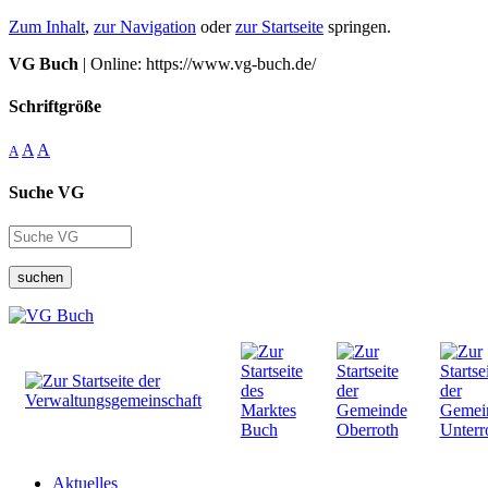
Zum Inhalt
,
zur Navigation
oder
zur Startseite
springen.
VG Buch
| Online: https://www.vg-buch.de/
Schriftgröße
A
A
A
Suche VG
suchen
Aktuelles