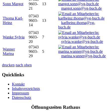
Sonn Margot
9603-
13
21
margot.sonn@vg-buch.de
07343
Thoma Karl-
9603-
13
Heinz
karlheinz.thoma@vg-
14
buch.de
07343
Wanke Sylvia
9603-
7
20
sylvia.wanke@vg-buch.de
07343
Wanner
9603-
5
Marina
29
marina.wanner@vg-buch.de
drucken
nach oben
Quicklinks
Kontakt
Inhaltsverzeichnis
Impressum
Datenschutz
Öffnungszeiten Rathaus