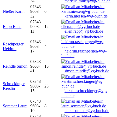
34
mariella.miller@vg-buch.de
07343
Nießer Karin
9603-
6
32
karin.niesser@vg-buch.de
07343
Rapp Ellen
9603-
12
11
ellen.rapp@vg-buch.de
07343
Raschperger
9603-
4
Heidrun
17
heidrun.raschperger@vg-
buch.de
07343
Reindle Simon
9603-
15
41
simon.reindle@vg-buch.de
07343
Schreckinger
9603-
23
Kerstin
15
kerstin.schreckinger@vg-
buch.de
07343
Sommer Laura
9603-
8
19
laura.sommer@vg-buch.de
07343