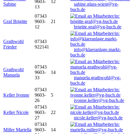
9603-
12
Sabine
sabine.glass-wiest@vg-
13
buch.de
07343
Graf Brigitte
9603-
21
12
brigitte.graf@vg-buch.de
Grathwohl
07343
Frieder
922141
info@klaeranlage.markt-
buch.de
07343
Grathwohl
9603-
14
Manuela
33
manuela.grathwohl@vg-
buch.de
07343
Keller Ivonne
9603-
5
26
ivonne.keller@vg-buch.de
07343
Keller Nicole
9603-
22
27
nicole.keller@vg-buch.de
07343
Miller Mariella
9603-
14