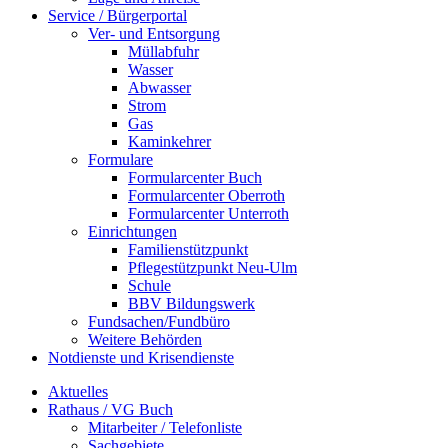
Service / Bürgerportal
Ver- und Entsorgung
Müllabfuhr
Wasser
Abwasser
Strom
Gas
Kaminkehrer
Formulare
Formularcenter Buch
Formularcenter Oberroth
Formularcenter Unterroth
Einrichtungen
Familienstützpunkt
Pflegestützpunkt Neu-Ulm
Schule
BBV Bildungswerk
Fundsachen/Fundbüro
Weitere Behörden
Notdienste und Krisendienste
Aktuelles
Rathaus / VG Buch
Mitarbeiter / Telefonliste
Sachgebiete