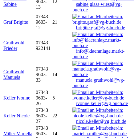
9603-
12
Sabine
sabine.glass-wiest@vg-
13
buch.de
07343
Graf Brigitte
9603-
21
12
brigitte.graf@vg-buch.de
Grathwohl
07343
Frieder
922141
info@klaeranlage.markt-
buch.de
07343
Grathwohl
9603-
14
Manuela
33
manuela.grathwohl@vg-
buch.de
07343
Keller Ivonne
9603-
5
26
ivonne.keller@vg-buch.de
07343
Keller Nicole
9603-
22
27
nicole.keller@vg-buch.de
07343
Miller Mariella
9603-
14