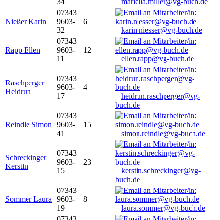
34
mariella.miller@vg-buch.de
07343
Nießer Karin
9603-
6
32
karin.niesser@vg-buch.de
07343
Rapp Ellen
9603-
12
11
ellen.rapp@vg-buch.de
07343
Raschperger
9603-
4
Heidrun
17
heidrun.raschperger@vg-
buch.de
07343
Reindle Simon
9603-
15
41
simon.reindle@vg-buch.de
07343
Schreckinger
9603-
23
Kerstin
15
kerstin.schreckinger@vg-
buch.de
07343
Sommer Laura
9603-
8
19
laura.sommer@vg-buch.de
07343