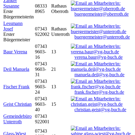
Zanker
Susanne
08333
Rathaus
Erste
8965
Oberroth
buergermeister@oberroth.de
Bürgermeisterin
Lessmann
Josef
07343
Rathaus
Erster
922002
Unterroth
buergermeister@unterroth.de
Bürgermeister
07343
Baur Verena
9603-
13
16
verena.baur@vg-buch.de
07343
Deil Manuela
9603-
21
31
manuela.deil@vg-buch.de
07343
Fischer Frank
9603-
13
24
frank.fischer@vg-buch.de
07343
Geist Christian
9603-
15
40
christian.geist@vg-buch.de
Gemeindebüro
07343
Unterroth
922001
07343
Glass-Wiest