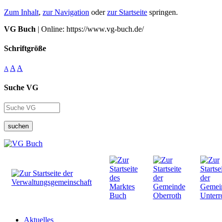
Zum Inhalt
,
zur Navigation
oder
zur Startseite
springen.
VG Buch
| Online: https://www.vg-buch.de/
Schriftgröße
A
A
A
Suche VG
suchen
Aktuelles