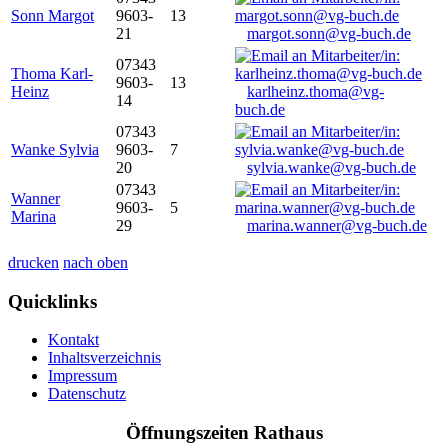
Sonn Margot
9603-
13
21
margot.sonn@vg-buch.de
07343
Thoma Karl-
9603-
13
Heinz
karlheinz.thoma@vg-
14
buch.de
07343
Wanke Sylvia
9603-
7
20
sylvia.wanke@vg-buch.de
07343
Wanner
9603-
5
Marina
29
marina.wanner@vg-buch.de
drucken
nach oben
Quicklinks
Kontakt
Inhaltsverzeichnis
Impressum
Datenschutz
Öffnungszeiten Rathaus