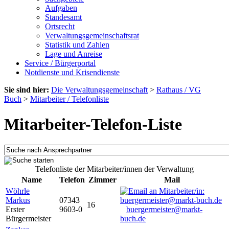
Aufgaben
Standesamt
Ortsrecht
Verwaltungsgemeinschaftsrat
Statistik und Zahlen
Lage und Anreise
Service / Bürgerportal
Notdienste und Krisendienste
Sie sind hier:
Die Verwaltungsgemeinschaft
>
Rathaus / VG
Buch
>
Mitarbeiter / Telefonliste
Mitarbeiter-Telefon-Liste
Telefonliste der Mitarbeiter/innen der Verwaltung
Name
Telefon
Zimmer
Mail
Wöhrle
Markus
07343
16
Erster
9603-0
buergermeister@markt-
Bürgermeister
buch.de