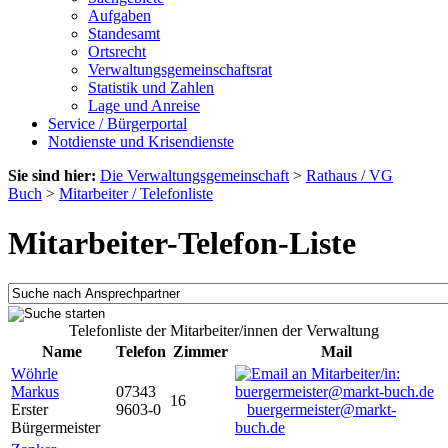
Aufgaben
Standesamt
Ortsrecht
Verwaltungsgemeinschaftsrat
Statistik und Zahlen
Lage und Anreise
Service / Bürgerportal
Notdienste und Krisendienste
Sie sind hier:
Die Verwaltungsgemeinschaft
>
Rathaus / VG
Buch
>
Mitarbeiter / Telefonliste
Mitarbeiter-Telefon-Liste
Telefonliste der Mitarbeiter/innen der Verwaltung
Name
Telefon
Zimmer
Mail
Wöhrle
Markus
07343
16
Erster
9603-0
buergermeister@markt-
Bürgermeister
buch.de