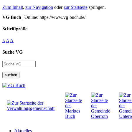
Zum Inhalt
,
zur Navigation
oder
zur Startseite
springen.
VG Buch
| Online: https://www.vg-buch.de/
Schriftgröße
A
A
A
Suche VG
suchen
Aktuelles