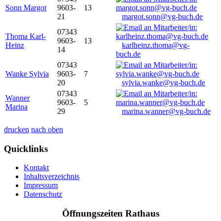
Sonn Margot
9603-
13
21
margot.sonn@vg-buch.de
07343
Thoma Karl-
9603-
13
Heinz
karlheinz.thoma@vg-
14
buch.de
07343
Wanke Sylvia
9603-
7
20
sylvia.wanke@vg-buch.de
07343
Wanner
9603-
5
Marina
29
marina.wanner@vg-buch.de
drucken
nach oben
Quicklinks
Kontakt
Inhaltsverzeichnis
Impressum
Datenschutz
Öffnungszeiten Rathaus