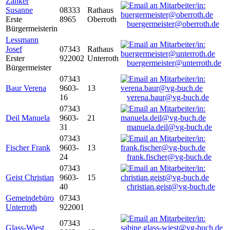
Zanker
Susanne
08333
Rathaus
Erste
8965
Oberroth
buergermeister@oberroth.de
Bürgermeisterin
Lessmann
Josef
07343
Rathaus
Erster
922002
Unterroth
buergermeister@unterroth.de
Bürgermeister
07343
Baur Verena
9603-
13
16
verena.baur@vg-buch.de
07343
Deil Manuela
9603-
21
31
manuela.deil@vg-buch.de
07343
Fischer Frank
9603-
13
24
frank.fischer@vg-buch.de
07343
Geist Christian
9603-
15
40
christian.geist@vg-buch.de
Gemeindebüro
07343
Unterroth
922001
07343
Glass-Wiest