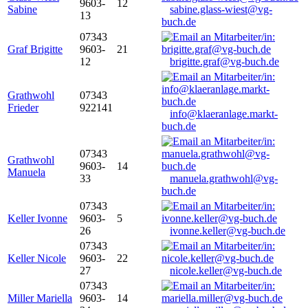
9603-
12
Sabine
sabine.glass-wiest@vg-
13
buch.de
07343
Graf Brigitte
9603-
21
12
brigitte.graf@vg-buch.de
Grathwohl
07343
Frieder
922141
info@klaeranlage.markt-
buch.de
07343
Grathwohl
9603-
14
Manuela
33
manuela.grathwohl@vg-
buch.de
07343
Keller Ivonne
9603-
5
26
ivonne.keller@vg-buch.de
07343
Keller Nicole
9603-
22
27
nicole.keller@vg-buch.de
07343
Miller Mariella
9603-
14