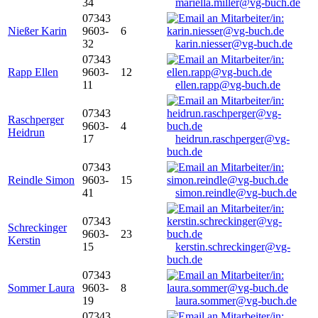
34
mariella.miller@vg-buch.de
07343
Nießer Karin
9603-
6
32
karin.niesser@vg-buch.de
07343
Rapp Ellen
9603-
12
11
ellen.rapp@vg-buch.de
07343
Raschperger
9603-
4
Heidrun
17
heidrun.raschperger@vg-
buch.de
07343
Reindle Simon
9603-
15
41
simon.reindle@vg-buch.de
07343
Schreckinger
9603-
23
Kerstin
15
kerstin.schreckinger@vg-
buch.de
07343
Sommer Laura
9603-
8
19
laura.sommer@vg-buch.de
07343