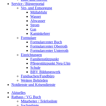
Service / Bürgerportal
Ver- und Entsorgung
Müllabfuhr
Wasser
Abwasser
Strom
Gas
Kaminkehrer
Formulare
Formularcenter Buch
Formularcenter Oberroth
Formularcenter Unterroth
Einrichtungen
Familienstützpunkt
Pflegestützpunkt Neu-Ulm
Schule
BBV Bildungswerk
Fundsachen/Fundbüro
Weitere Behörden
Notdienste und Krisendienste
Aktuelles
Rathaus / VG Buch
Mitarbeiter / Telefonliste
Sachgebiete