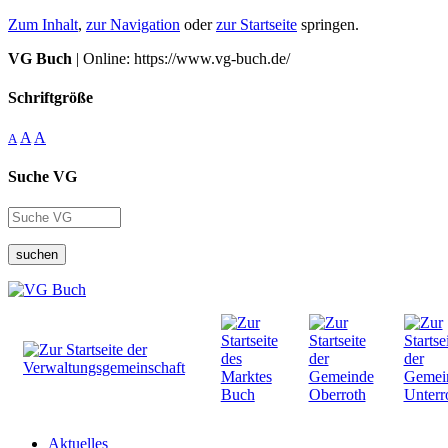
Zum Inhalt
,
zur Navigation
oder
zur Startseite
springen.
VG Buch
| Online: https://www.vg-buch.de/
Schriftgröße
A
A
A
Suche VG
suchen
Aktuelles