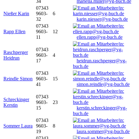
34
mariella.miller@vg-buch.de
07343
Nießer Karin
9603-
6
32
karin.niesser@vg-buch.de
07343
Rapp Ellen
9603-
12
11
ellen.rapp@vg-buch.de
07343
Raschperger
9603-
4
Heidrun
17
heidrun.raschperger@vg-
buch.de
07343
Reindle Simon
9603-
15
41
simon.reindle@vg-buch.de
07343
Schreckinger
9603-
23
Kerstin
15
kerstin.schreckinger@vg-
buch.de
07343
Sommer Laura
9603-
8
19
laura.sommer@vg-buch.de
07343