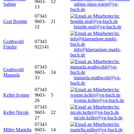
9603-
12
Sabine
sabine.glass-wiest@vg-
13
buch.de
07343
Graf Brigitte
9603-
21
12
brigitte.graf@vg-buch.de
Grathwohl
07343
Frieder
922141
info@klaeranlage.markt-
buch.de
07343
Grathwohl
9603-
14
Manuela
33
manuela.grathwohl@vg-
buch.de
07343
Keller Ivonne
9603-
5
26
ivonne.keller@vg-buch.de
07343
Keller Nicole
9603-
22
27
nicole.keller@vg-buch.de
07343
Miller Mariella
9603-
14