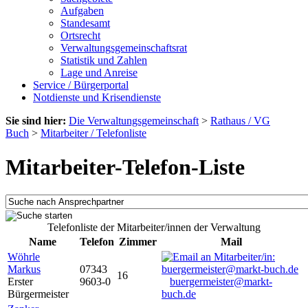
Aufgaben
Standesamt
Ortsrecht
Verwaltungsgemeinschaftsrat
Statistik und Zahlen
Lage und Anreise
Service / Bürgerportal
Notdienste und Krisendienste
Sie sind hier:
Die Verwaltungsgemeinschaft
>
Rathaus / VG
Buch
>
Mitarbeiter / Telefonliste
Mitarbeiter-Telefon-Liste
Telefonliste der Mitarbeiter/innen der Verwaltung
Name
Telefon
Zimmer
Mail
Wöhrle
Markus
07343
16
Erster
9603-0
buergermeister@markt-
Bürgermeister
buch.de