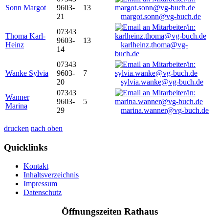
Sonn Margot
9603-
13
21
margot.sonn@vg-buch.de
07343
Thoma Karl-
9603-
13
Heinz
karlheinz.thoma@vg-
14
buch.de
07343
Wanke Sylvia
9603-
7
20
sylvia.wanke@vg-buch.de
07343
Wanner
9603-
5
Marina
29
marina.wanner@vg-buch.de
drucken
nach oben
Quicklinks
Kontakt
Inhaltsverzeichnis
Impressum
Datenschutz
Öffnungszeiten Rathaus