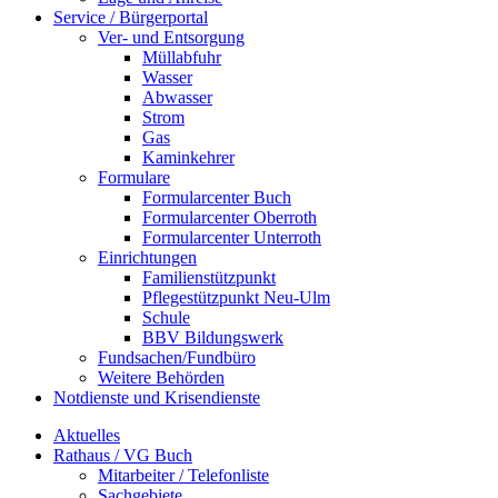
Service / Bürgerportal
Ver- und Entsorgung
Müllabfuhr
Wasser
Abwasser
Strom
Gas
Kaminkehrer
Formulare
Formularcenter Buch
Formularcenter Oberroth
Formularcenter Unterroth
Einrichtungen
Familienstützpunkt
Pflegestützpunkt Neu-Ulm
Schule
BBV Bildungswerk
Fundsachen/Fundbüro
Weitere Behörden
Notdienste und Krisendienste
Aktuelles
Rathaus / VG Buch
Mitarbeiter / Telefonliste
Sachgebiete