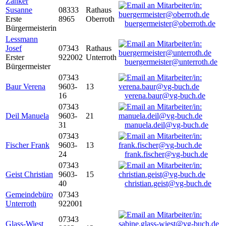
Zanker
Susanne
08333
Rathaus
Erste
8965
Oberroth
buergermeister@oberroth.de
Bürgermeisterin
Lessmann
Josef
07343
Rathaus
Erster
922002
Unterroth
buergermeister@unterroth.de
Bürgermeister
07343
Baur Verena
9603-
13
16
verena.baur@vg-buch.de
07343
Deil Manuela
9603-
21
31
manuela.deil@vg-buch.de
07343
Fischer Frank
9603-
13
24
frank.fischer@vg-buch.de
07343
Geist Christian
9603-
15
40
christian.geist@vg-buch.de
Gemeindebüro
07343
Unterroth
922001
07343
Glass-Wiest