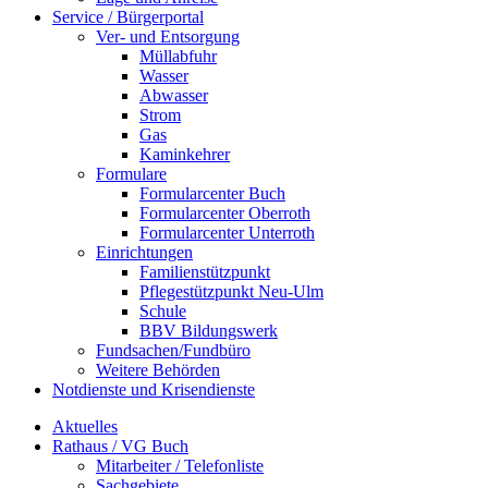
Service / Bürgerportal
Ver- und Entsorgung
Müllabfuhr
Wasser
Abwasser
Strom
Gas
Kaminkehrer
Formulare
Formularcenter Buch
Formularcenter Oberroth
Formularcenter Unterroth
Einrichtungen
Familienstützpunkt
Pflegestützpunkt Neu-Ulm
Schule
BBV Bildungswerk
Fundsachen/Fundbüro
Weitere Behörden
Notdienste und Krisendienste
Aktuelles
Rathaus / VG Buch
Mitarbeiter / Telefonliste
Sachgebiete