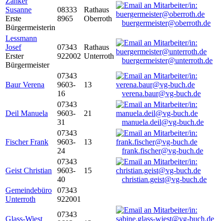
Zanker
Susanne
08333
Rathaus
Erste
8965
Oberroth
buergermeister@oberroth.de
Bürgermeisterin
Lessmann
Josef
07343
Rathaus
Erster
922002
Unterroth
buergermeister@unterroth.de
Bürgermeister
07343
Baur Verena
9603-
13
16
verena.baur@vg-buch.de
07343
Deil Manuela
9603-
21
31
manuela.deil@vg-buch.de
07343
Fischer Frank
9603-
13
24
frank.fischer@vg-buch.de
07343
Geist Christian
9603-
15
40
christian.geist@vg-buch.de
Gemeindebüro
07343
Unterroth
922001
07343
Glass-Wiest