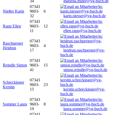
34
mariella.miller@vg-buch.de
07343
Nießer Karin
9603-
6
32
karin.niesser@vg-buch.de
07343
Rapp Ellen
9603-
12
11
ellen.rapp@vg-buch.de
07343
Raschperger
9603-
4
Heidrun
17
heidrun.raschperger@vg-
buch.de
07343
Reindle Simon
9603-
15
41
simon.reindle@vg-buch.de
07343
Schreckinger
9603-
23
Kerstin
15
kerstin.schreckinger@vg-
buch.de
07343
Sommer Laura
9603-
8
19
laura.sommer@vg-buch.de
07343