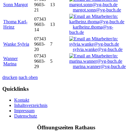
Sonn Margot
9603-
13
21
margot.sonn@vg-buch.de
07343
Thoma Karl-
9603-
13
Heinz
karlheinz.thoma@vg-
14
buch.de
07343
Wanke Sylvia
9603-
7
20
sylvia.wanke@vg-buch.de
07343
Wanner
9603-
5
Marina
29
marina.wanner@vg-buch.de
drucken
nach oben
Quicklinks
Kontakt
Inhaltsverzeichnis
Impressum
Datenschutz
Öffnungszeiten Rathaus