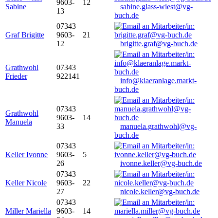
9603-
12
Sabine
sabine.glass-wiest@vg-
13
buch.de
07343
Graf Brigitte
9603-
21
12
brigitte.graf@vg-buch.de
Grathwohl
07343
Frieder
922141
info@klaeranlage.markt-
buch.de
07343
Grathwohl
9603-
14
Manuela
33
manuela.grathwohl@vg-
buch.de
07343
Keller Ivonne
9603-
5
26
ivonne.keller@vg-buch.de
07343
Keller Nicole
9603-
22
27
nicole.keller@vg-buch.de
07343
Miller Mariella
9603-
14