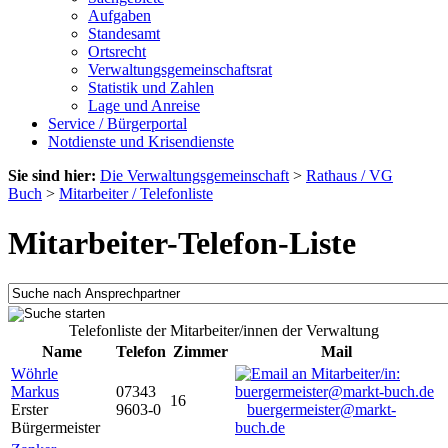
Aufgaben
Standesamt
Ortsrecht
Verwaltungsgemeinschaftsrat
Statistik und Zahlen
Lage und Anreise
Service / Bürgerportal
Notdienste und Krisendienste
Sie sind hier:
Die Verwaltungsgemeinschaft
>
Rathaus / VG
Buch
>
Mitarbeiter / Telefonliste
Mitarbeiter-Telefon-Liste
Telefonliste der Mitarbeiter/innen der Verwaltung
Name
Telefon
Zimmer
Mail
Wöhrle
Markus
07343
16
Erster
9603-0
buergermeister@markt-
Bürgermeister
buch.de