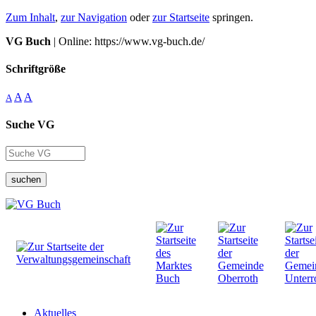
Zum Inhalt
,
zur Navigation
oder
zur Startseite
springen.
VG Buch
| Online: https://www.vg-buch.de/
Schriftgröße
A
A
A
Suche VG
suchen
Aktuelles