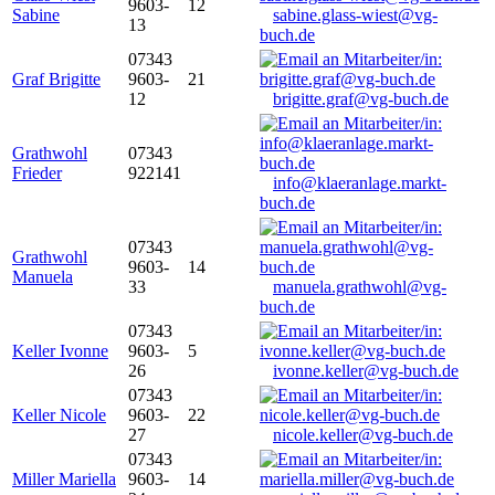
9603-
12
Sabine
sabine.glass-wiest@vg-
13
buch.de
07343
Graf Brigitte
9603-
21
12
brigitte.graf@vg-buch.de
Grathwohl
07343
Frieder
922141
info@klaeranlage.markt-
buch.de
07343
Grathwohl
9603-
14
Manuela
33
manuela.grathwohl@vg-
buch.de
07343
Keller Ivonne
9603-
5
26
ivonne.keller@vg-buch.de
07343
Keller Nicole
9603-
22
27
nicole.keller@vg-buch.de
07343
Miller Mariella
9603-
14