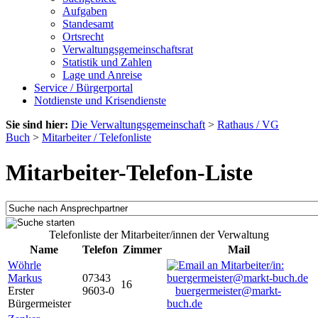
Aufgaben
Standesamt
Ortsrecht
Verwaltungsgemeinschaftsrat
Statistik und Zahlen
Lage und Anreise
Service / Bürgerportal
Notdienste und Krisendienste
Sie sind hier:
Die Verwaltungsgemeinschaft
>
Rathaus / VG
Buch
>
Mitarbeiter / Telefonliste
Mitarbeiter-Telefon-Liste
Telefonliste der Mitarbeiter/innen der Verwaltung
Name
Telefon
Zimmer
Mail
Wöhrle
Markus
07343
16
Erster
9603-0
buergermeister@markt-
Bürgermeister
buch.de