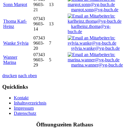
Sonn Margot
9603-
13
21
margot.sonn@vg-buch.de
07343
Thoma Karl-
9603-
13
Heinz
karlheinz.thoma@vg-
14
buch.de
07343
Wanke Sylvia
9603-
7
20
sylvia.wanke@vg-buch.de
07343
Wanner
9603-
5
Marina
29
marina.wanner@vg-buch.de
drucken
nach oben
Quicklinks
Kontakt
Inhaltsverzeichnis
Impressum
Datenschutz
Öffnungszeiten Rathaus