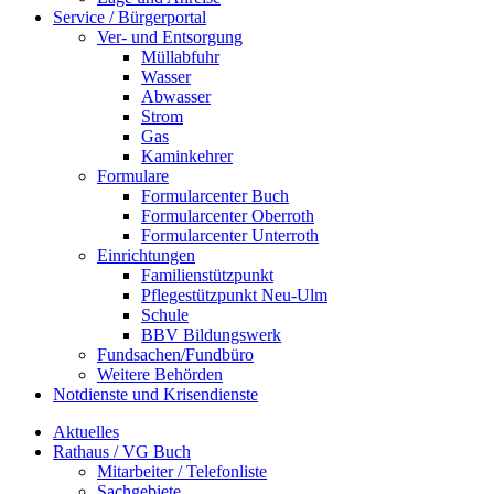
Service / Bürgerportal
Ver- und Entsorgung
Müllabfuhr
Wasser
Abwasser
Strom
Gas
Kaminkehrer
Formulare
Formularcenter Buch
Formularcenter Oberroth
Formularcenter Unterroth
Einrichtungen
Familienstützpunkt
Pflegestützpunkt Neu-Ulm
Schule
BBV Bildungswerk
Fundsachen/Fundbüro
Weitere Behörden
Notdienste und Krisendienste
Aktuelles
Rathaus / VG Buch
Mitarbeiter / Telefonliste
Sachgebiete