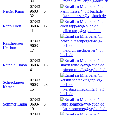
34
mariella.miller@vg-buch.de
07343
Nießer Karin
9603-
6
32
karin.niesser@vg-buch.de
07343
Rapp Ellen
9603-
12
11
ellen.rapp@vg-buch.de
07343
Raschperger
9603-
4
Heidrun
17
heidrun.raschperger@vg-
buch.de
07343
Reindle Simon
9603-
15
41
simon.reindle@vg-buch.de
07343
Schreckinger
9603-
23
Kerstin
15
kerstin.schreckinger@vg-
buch.de
07343
Sommer Laura
9603-
8
19
laura.sommer@vg-buch.de
07343