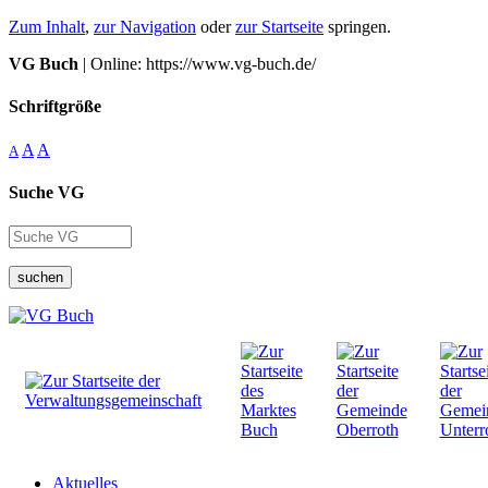
Zum Inhalt
,
zur Navigation
oder
zur Startseite
springen.
VG Buch
| Online: https://www.vg-buch.de/
Schriftgröße
A
A
A
Suche VG
suchen
Aktuelles