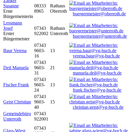
Zanker
Susanne
08333
Rathaus
Erste
8965
Oberroth
buergermeister@oberroth.de
Bürgermeisterin
Lessmann
Josef
07343
Rathaus
Erster
922002
Unterroth
buergermeister@unterroth.de
Bürgermeister
07343
Baur Verena
9603-
13
16
verena.baur@vg-buch.de
07343
Deil Manuela
9603-
21
31
manuela.deil@vg-buch.de
07343
Fischer Frank
9603-
13
24
frank.fischer@vg-buch.de
07343
Geist Christian
9603-
15
40
christian.geist@vg-buch.de
Gemeindebüro
07343
Unterroth
922001
07343
Glass-Wiest