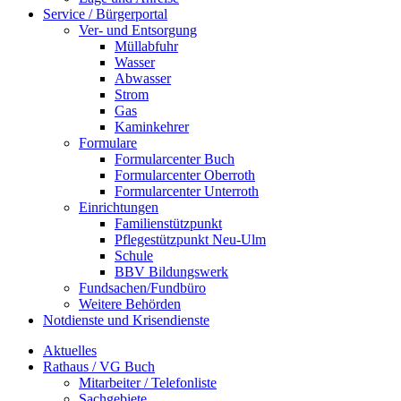
Service / Bürgerportal
Ver- und Entsorgung
Müllabfuhr
Wasser
Abwasser
Strom
Gas
Kaminkehrer
Formulare
Formularcenter Buch
Formularcenter Oberroth
Formularcenter Unterroth
Einrichtungen
Familienstützpunkt
Pflegestützpunkt Neu-Ulm
Schule
BBV Bildungswerk
Fundsachen/Fundbüro
Weitere Behörden
Notdienste und Krisendienste
Aktuelles
Rathaus / VG Buch
Mitarbeiter / Telefonliste
Sachgebiete