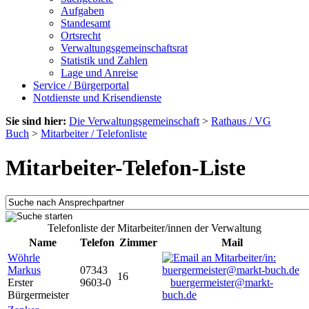
Aufgaben
Standesamt
Ortsrecht
Verwaltungsgemeinschaftsrat
Statistik und Zahlen
Lage und Anreise
Service / Bürgerportal
Notdienste und Krisendienste
Sie sind hier:
Die Verwaltungsgemeinschaft
>
Rathaus / VG
Buch
>
Mitarbeiter / Telefonliste
Mitarbeiter-Telefon-Liste
Telefonliste der Mitarbeiter/innen der Verwaltung
Name
Telefon
Zimmer
Mail
Wöhrle
Markus
07343
16
Erster
9603-0
buergermeister@markt-
Bürgermeister
buch.de