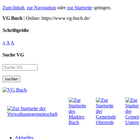
Zum Inhalt
,
zur Navigation
oder
zur Startseite
springen.
VG Buch
| Online: https://www.vg-buch.de/
Schriftgröße
A
A
A
Suche VG
suchen
Aktuelles