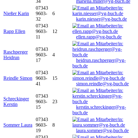
34
mariella.miller@vg-buch.de
07343
Nießer Karin
9603-
6
32
karin.niesser@vg-buch.de
07343
Rapp Ellen
9603-
12
11
ellen.rapp@vg-buch.de
07343
Raschperger
9603-
4
Heidrun
17
heidrun.raschperger@vg-
buch.de
07343
Reindle Simon
9603-
15
41
simon.reindle@vg-buch.de
07343
Schreckinger
9603-
23
Kerstin
15
kerstin.schreckinger@vg-
buch.de
07343
Sommer Laura
9603-
8
19
laura.sommer@vg-buch.de
07343