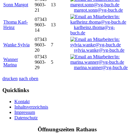
Sonn Margot
9603-
13
21
margot.sonn@vg-buch.de
07343
Thoma Karl-
9603-
13
Heinz
karlheinz.thoma@vg-
14
buch.de
07343
Wanke Sylvia
9603-
7
20
sylvia.wanke@vg-buch.de
07343
Wanner
9603-
5
Marina
29
marina.wanner@vg-buch.de
drucken
nach oben
Quicklinks
Kontakt
Inhaltsverzeichnis
Impressum
Datenschutz
Öffnungszeiten Rathaus