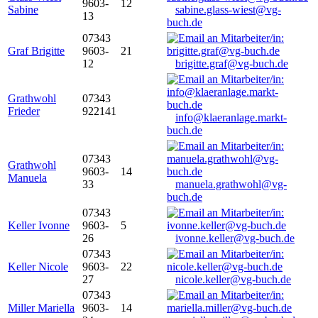
9603-
12
Sabine
sabine.glass-wiest@vg-
13
buch.de
07343
Graf Brigitte
9603-
21
12
brigitte.graf@vg-buch.de
Grathwohl
07343
Frieder
922141
info@klaeranlage.markt-
buch.de
07343
Grathwohl
9603-
14
Manuela
33
manuela.grathwohl@vg-
buch.de
07343
Keller Ivonne
9603-
5
26
ivonne.keller@vg-buch.de
07343
Keller Nicole
9603-
22
27
nicole.keller@vg-buch.de
07343
Miller Mariella
9603-
14