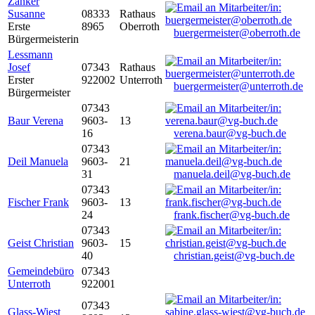
Zanker
Susanne
08333
Rathaus
Erste
8965
Oberroth
buergermeister@oberroth.de
Bürgermeisterin
Lessmann
Josef
07343
Rathaus
Erster
922002
Unterroth
buergermeister@unterroth.de
Bürgermeister
07343
Baur Verena
9603-
13
16
verena.baur@vg-buch.de
07343
Deil Manuela
9603-
21
31
manuela.deil@vg-buch.de
07343
Fischer Frank
9603-
13
24
frank.fischer@vg-buch.de
07343
Geist Christian
9603-
15
40
christian.geist@vg-buch.de
Gemeindebüro
07343
Unterroth
922001
07343
Glass-Wiest