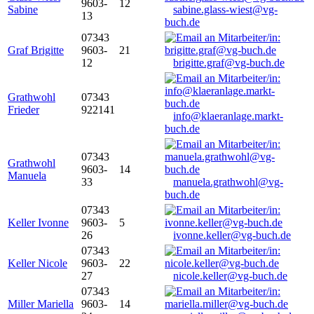
9603-
12
Sabine
sabine.glass-wiest@vg-
13
buch.de
07343
Graf Brigitte
9603-
21
12
brigitte.graf@vg-buch.de
Grathwohl
07343
Frieder
922141
info@klaeranlage.markt-
buch.de
07343
Grathwohl
9603-
14
Manuela
33
manuela.grathwohl@vg-
buch.de
07343
Keller Ivonne
9603-
5
26
ivonne.keller@vg-buch.de
07343
Keller Nicole
9603-
22
27
nicole.keller@vg-buch.de
07343
Miller Mariella
9603-
14