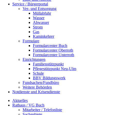
Service / Bürgerportal
Ver- und Entsorgung
Müllabfuhr
Wasser
Abwasser
Strom
Gas
Kaminkehrer
Formulare
Formularcenter Buch
Formularcenter Oberroth
Formularcenter Unterroth
Einrichtungen
Familienstützpunkt
Pflegestützpunkt Neu-Ulm
Schule
BBV Bildungswerk
Fundsachen/Fundbüro
Weitere Behörden
Notdienste und Krisendienste
Aktuelles
Rathaus / VG Buch
Mitarbeiter / Telefonliste
Sachgebiete