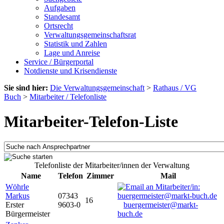
Aufgaben
Standesamt
Ortsrecht
Verwaltungsgemeinschaftsrat
Statistik und Zahlen
Lage und Anreise
Service / Bürgerportal
Notdienste und Krisendienste
Sie sind hier:
Die Verwaltungsgemeinschaft
>
Rathaus / VG
Buch
>
Mitarbeiter / Telefonliste
Mitarbeiter-Telefon-Liste
Telefonliste der Mitarbeiter/innen der Verwaltung
Name
Telefon
Zimmer
Mail
Wöhrle
Markus
07343
16
Erster
9603-0
buergermeister@markt-
Bürgermeister
buch.de