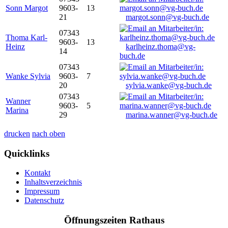
Sonn Margot
9603-
13
21
margot.sonn@vg-buch.de
07343
Thoma Karl-
9603-
13
Heinz
karlheinz.thoma@vg-
14
buch.de
07343
Wanke Sylvia
9603-
7
20
sylvia.wanke@vg-buch.de
07343
Wanner
9603-
5
Marina
29
marina.wanner@vg-buch.de
drucken
nach oben
Quicklinks
Kontakt
Inhaltsverzeichnis
Impressum
Datenschutz
Öffnungszeiten Rathaus