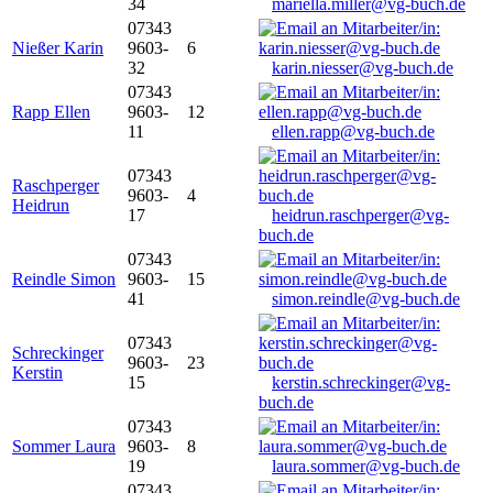
34
mariella.miller@vg-buch.de
07343
Nießer Karin
9603-
6
32
karin.niesser@vg-buch.de
07343
Rapp Ellen
9603-
12
11
ellen.rapp@vg-buch.de
07343
Raschperger
9603-
4
Heidrun
17
heidrun.raschperger@vg-
buch.de
07343
Reindle Simon
9603-
15
41
simon.reindle@vg-buch.de
07343
Schreckinger
9603-
23
Kerstin
15
kerstin.schreckinger@vg-
buch.de
07343
Sommer Laura
9603-
8
19
laura.sommer@vg-buch.de
07343