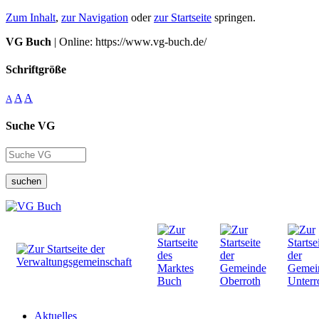
Zum Inhalt
,
zur Navigation
oder
zur Startseite
springen.
VG Buch
| Online: https://www.vg-buch.de/
Schriftgröße
A
A
A
Suche VG
suchen
Aktuelles