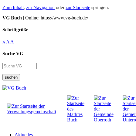
Zum Inhalt
,
zur Navigation
oder
zur Startseite
springen.
VG Buch
| Online: https://www.vg-buch.de/
Schriftgröße
A
A
A
Suche VG
suchen
Aktuelles