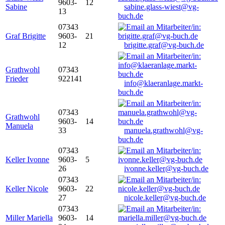
9603-
12
Sabine
sabine.glass-wiest@vg-
13
buch.de
07343
Graf Brigitte
9603-
21
12
brigitte.graf@vg-buch.de
Grathwohl
07343
Frieder
922141
info@klaeranlage.markt-
buch.de
07343
Grathwohl
9603-
14
Manuela
33
manuela.grathwohl@vg-
buch.de
07343
Keller Ivonne
9603-
5
26
ivonne.keller@vg-buch.de
07343
Keller Nicole
9603-
22
27
nicole.keller@vg-buch.de
07343
Miller Mariella
9603-
14