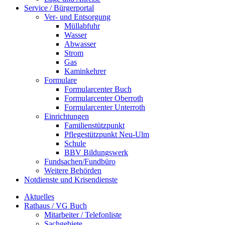
Service / Bürgerportal
Ver- und Entsorgung
Müllabfuhr
Wasser
Abwasser
Strom
Gas
Kaminkehrer
Formulare
Formularcenter Buch
Formularcenter Oberroth
Formularcenter Unterroth
Einrichtungen
Familienstützpunkt
Pflegestützpunkt Neu-Ulm
Schule
BBV Bildungswerk
Fundsachen/Fundbüro
Weitere Behörden
Notdienste und Krisendienste
Aktuelles
Rathaus / VG Buch
Mitarbeiter / Telefonliste
Sachgebiete