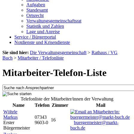
Aufgaben
Standesamt
Ortsrecht
Verwaltungsgemeinschaftsrat
Statistik und Zahlen
Lage und Anreise
Service / Bürgerportal
Notdienste und Krisendienste
Sie sind hier:
Die Verwaltungsgemeinschaft
>
Rathaus / VG
Buch
>
Mitarbeiter / Telefonliste
Mitarbeiter-Telefon-Liste
Telefonliste der Mitarbeiter/innen der Verwaltung
Name
Telefon
Zimmer
Mail
Wöhrle
Markus
07343
16
Erster
9603-0
buergermeister@markt-
Bürgermeister
buch.de