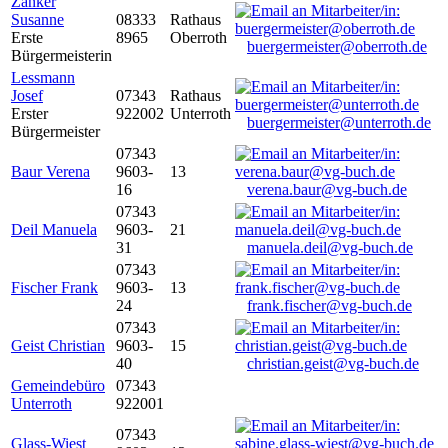
Zanker
Susanne
08333
Rathaus
Erste
8965
Oberroth
buergermeister@oberroth.de
Bürgermeisterin
Lessmann
Josef
07343
Rathaus
Erster
922002
Unterroth
buergermeister@unterroth.de
Bürgermeister
07343
Baur Verena
9603-
13
16
verena.baur@vg-buch.de
07343
Deil Manuela
9603-
21
31
manuela.deil@vg-buch.de
07343
Fischer Frank
9603-
13
24
frank.fischer@vg-buch.de
07343
Geist Christian
9603-
15
40
christian.geist@vg-buch.de
Gemeindebüro
07343
Unterroth
922001
07343
Glass-Wiest