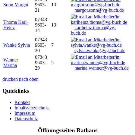
Sonn Margot
9603-
13
21
margot.sonn@vg-buch.de
07343
Thoma Karl-
9603-
13
Heinz
karlheinz.thoma@vg-
14
buch.de
07343
Wanke Sylvia
9603-
7
20
sylvia.wanke@vg-buch.de
07343
Wanner
9603-
5
Marina
29
marina.wanner@vg-buch.de
drucken
nach oben
Quicklinks
Kontakt
Inhaltsverzeichnis
Impressum
Datenschutz
Öffnungszeiten Rathaus