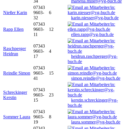
34
mariella.miller@vg-buch.de
07343
Nießer Karin
9603-
6
32
karin.niesser@vg-buch.de
07343
Rapp Ellen
9603-
12
11
ellen.rapp@vg-buch.de
07343
Raschperger
9603-
4
Heidrun
17
heidrun.raschperger@vg-
buch.de
07343
Reindle Simon
9603-
15
41
simon.reindle@vg-buch.de
07343
Schreckinger
9603-
23
Kerstin
15
kerstin.schreckinger@vg-
buch.de
07343
Sommer Laura
9603-
8
19
laura.sommer@vg-buch.de
07343