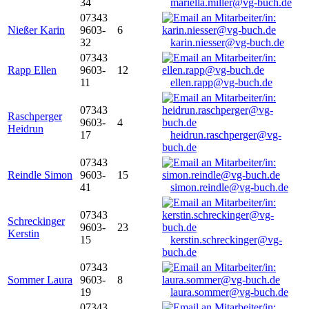
34
mariella.miller@vg-buch.de
07343
Nießer Karin
9603-
6
32
karin.niesser@vg-buch.de
07343
Rapp Ellen
9603-
12
11
ellen.rapp@vg-buch.de
07343
Raschperger
9603-
4
Heidrun
17
heidrun.raschperger@vg-
buch.de
07343
Reindle Simon
9603-
15
41
simon.reindle@vg-buch.de
07343
Schreckinger
9603-
23
Kerstin
15
kerstin.schreckinger@vg-
buch.de
07343
Sommer Laura
9603-
8
19
laura.sommer@vg-buch.de
07343