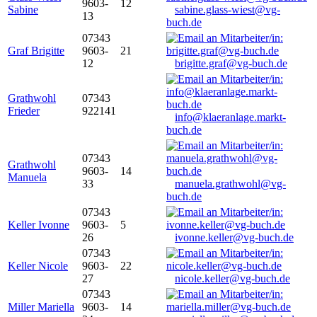
9603-
12
Sabine
sabine.glass-wiest@vg-
13
buch.de
07343
Graf Brigitte
9603-
21
12
brigitte.graf@vg-buch.de
Grathwohl
07343
Frieder
922141
info@klaeranlage.markt-
buch.de
07343
Grathwohl
9603-
14
Manuela
33
manuela.grathwohl@vg-
buch.de
07343
Keller Ivonne
9603-
5
26
ivonne.keller@vg-buch.de
07343
Keller Nicole
9603-
22
27
nicole.keller@vg-buch.de
07343
Miller Mariella
9603-
14