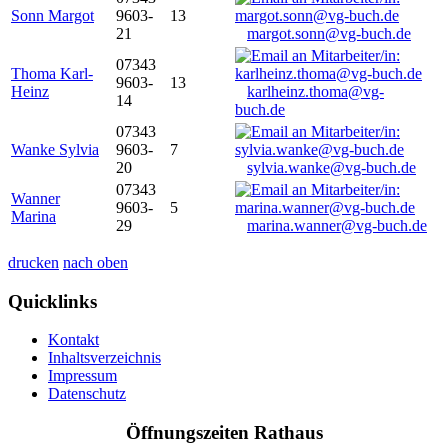
Sonn Margot
9603-
13
21
margot.sonn@vg-buch.de
07343
Thoma Karl-
9603-
13
Heinz
karlheinz.thoma@vg-
14
buch.de
07343
Wanke Sylvia
9603-
7
20
sylvia.wanke@vg-buch.de
07343
Wanner
9603-
5
Marina
29
marina.wanner@vg-buch.de
drucken
nach oben
Quicklinks
Kontakt
Inhaltsverzeichnis
Impressum
Datenschutz
Öffnungszeiten Rathaus