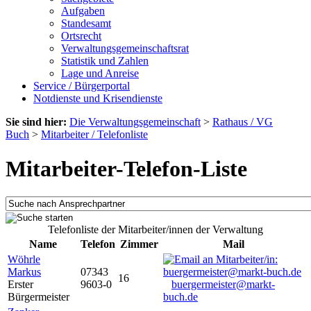
Aufgaben
Standesamt
Ortsrecht
Verwaltungsgemeinschaftsrat
Statistik und Zahlen
Lage und Anreise
Service / Bürgerportal
Notdienste und Krisendienste
Sie sind hier:
Die Verwaltungsgemeinschaft
>
Rathaus / VG
Buch
>
Mitarbeiter / Telefonliste
Mitarbeiter-Telefon-Liste
Telefonliste der Mitarbeiter/innen der Verwaltung
Name
Telefon
Zimmer
Mail
Wöhrle
Markus
07343
16
Erster
9603-0
buergermeister@markt-
Bürgermeister
buch.de