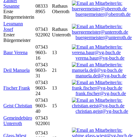
Zanker
Susanne
08333
Rathaus
Erste
8965
Oberroth
buergermeister@oberroth.de
Bürgermeisterin
Lessmann
Josef
07343
Rathaus
Erster
922002
Unterroth
buergermeister@unterroth.de
Bürgermeister
07343
Baur Verena
9603-
13
16
verena.baur@vg-buch.de
07343
Deil Manuela
9603-
21
31
manuela.deil@vg-buch.de
07343
Fischer Frank
9603-
13
24
frank.fischer@vg-buch.de
07343
Geist Christian
9603-
15
40
christian.geist@vg-buch.de
Gemeindebüro
07343
Unterroth
922001
07343
Glass-Wiest