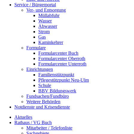
Service / Bürgerportal
Ver- und Entsorgung
Müllabfuhr
Wasser
Abwasser
Strom
Gas
Kaminkehrer
Formulare
Formularcenter Buch
Formularcenter Oberroth
Formularcenter Unterroth
Einrichtungen
Familienstützpunkt
Pflegestützpunkt Neu-Ulm
Schule
BBV Bildungswerk
Fundsachen/Fundbüro
Weitere Behörden
Notdienste und Krisendienste
Aktuelles
Rathaus / VG Buch
Mitarbeiter / Telefonliste
Sachgebiete