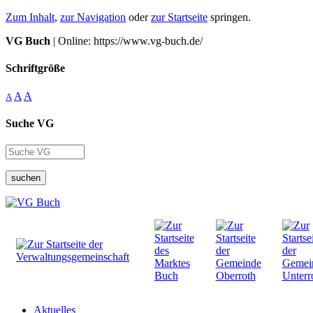
Zum Inhalt
,
zur Navigation
oder
zur Startseite
springen.
VG Buch
| Online: https://www.vg-buch.de/
Schriftgröße
A
A
A
Suche VG
suchen
Aktuelles