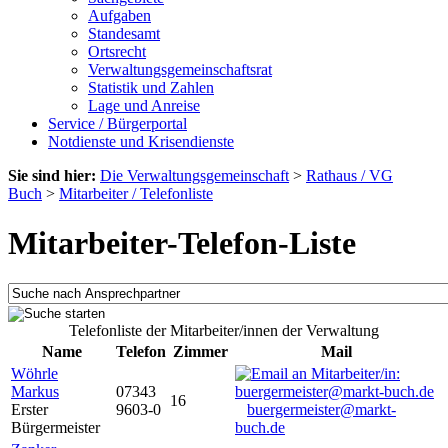
Aufgaben
Standesamt
Ortsrecht
Verwaltungsgemeinschaftsrat
Statistik und Zahlen
Lage und Anreise
Service / Bürgerportal
Notdienste und Krisendienste
Sie sind hier:
Die Verwaltungsgemeinschaft
>
Rathaus / VG
Buch
>
Mitarbeiter / Telefonliste
Mitarbeiter-Telefon-Liste
Telefonliste der Mitarbeiter/innen der Verwaltung
Name
Telefon
Zimmer
Mail
Wöhrle
Markus
07343
16
Erster
9603-0
buergermeister@markt-
Bürgermeister
buch.de