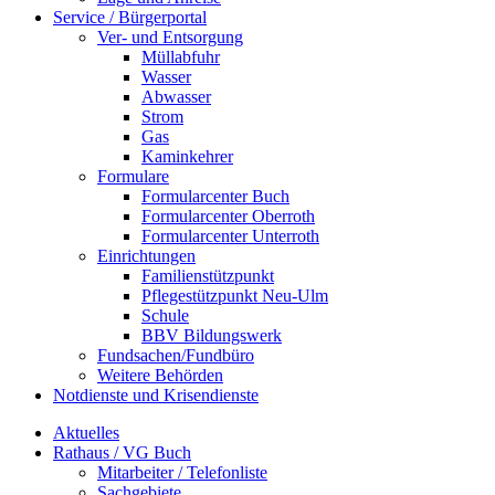
Service / Bürgerportal
Ver- und Entsorgung
Müllabfuhr
Wasser
Abwasser
Strom
Gas
Kaminkehrer
Formulare
Formularcenter Buch
Formularcenter Oberroth
Formularcenter Unterroth
Einrichtungen
Familienstützpunkt
Pflegestützpunkt Neu-Ulm
Schule
BBV Bildungswerk
Fundsachen/Fundbüro
Weitere Behörden
Notdienste und Krisendienste
Aktuelles
Rathaus / VG Buch
Mitarbeiter / Telefonliste
Sachgebiete