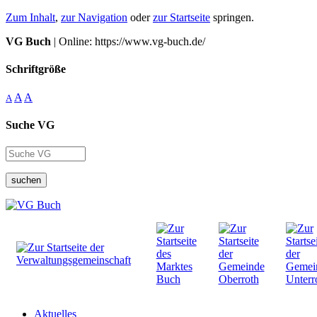
Zum Inhalt
,
zur Navigation
oder
zur Startseite
springen.
VG Buch
| Online: https://www.vg-buch.de/
Schriftgröße
A
A
A
Suche VG
suchen
Aktuelles