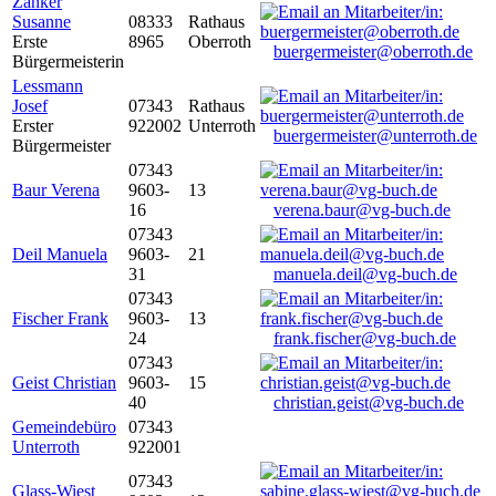
Zanker
Susanne
08333
Rathaus
Erste
8965
Oberroth
buergermeister@oberroth.de
Bürgermeisterin
Lessmann
Josef
07343
Rathaus
Erster
922002
Unterroth
buergermeister@unterroth.de
Bürgermeister
07343
Baur Verena
9603-
13
16
verena.baur@vg-buch.de
07343
Deil Manuela
9603-
21
31
manuela.deil@vg-buch.de
07343
Fischer Frank
9603-
13
24
frank.fischer@vg-buch.de
07343
Geist Christian
9603-
15
40
christian.geist@vg-buch.de
Gemeindebüro
07343
Unterroth
922001
07343
Glass-Wiest