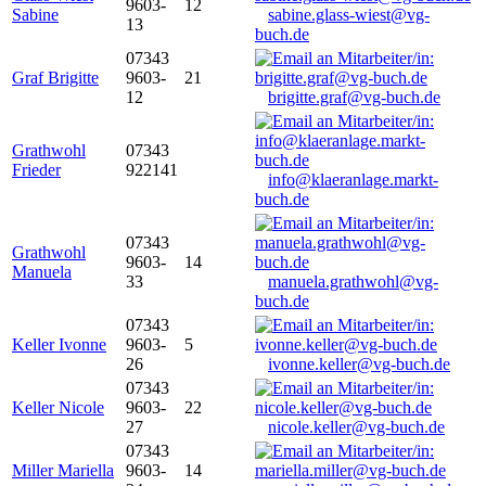
9603-
12
Sabine
sabine.glass-wiest@vg-
13
buch.de
07343
Graf Brigitte
9603-
21
12
brigitte.graf@vg-buch.de
Grathwohl
07343
Frieder
922141
info@klaeranlage.markt-
buch.de
07343
Grathwohl
9603-
14
Manuela
33
manuela.grathwohl@vg-
buch.de
07343
Keller Ivonne
9603-
5
26
ivonne.keller@vg-buch.de
07343
Keller Nicole
9603-
22
27
nicole.keller@vg-buch.de
07343
Miller Mariella
9603-
14