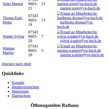
Sonn Margot
9603-
13
21
margot.sonn@vg-buch.de
07343
Thoma Karl-
9603-
13
Heinz
karlheinz.thoma@vg-
14
buch.de
07343
Wanke Sylvia
9603-
7
20
sylvia.wanke@vg-buch.de
07343
Wanner
9603-
5
Marina
29
marina.wanner@vg-buch.de
drucken
nach oben
Quicklinks
Kontakt
Inhaltsverzeichnis
Impressum
Datenschutz
Öffnungszeiten Rathaus