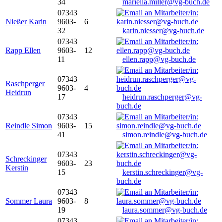
34
mariella.miller@vg-buch.de
07343
Nießer Karin
9603-
6
32
karin.niesser@vg-buch.de
07343
Rapp Ellen
9603-
12
11
ellen.rapp@vg-buch.de
07343
Raschperger
9603-
4
Heidrun
17
heidrun.raschperger@vg-
buch.de
07343
Reindle Simon
9603-
15
41
simon.reindle@vg-buch.de
07343
Schreckinger
9603-
23
Kerstin
15
kerstin.schreckinger@vg-
buch.de
07343
Sommer Laura
9603-
8
19
laura.sommer@vg-buch.de
07343