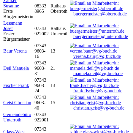
Zanker
Susanne
08333
Rathaus
Erste
8965
Oberroth
buergermeister@oberroth.de
Bürgermeisterin
Lessmann
Josef
07343
Rathaus
Erster
922002
Unterroth
buergermeister@unterroth.de
Bürgermeister
07343
Baur Verena
9603-
13
16
verena.baur@vg-buch.de
07343
Deil Manuela
9603-
21
31
manuela.deil@vg-buch.de
07343
Fischer Frank
9603-
13
24
frank.fischer@vg-buch.de
07343
Geist Christian
9603-
15
40
christian.geist@vg-buch.de
Gemeindebüro
07343
Unterroth
922001
07343
Glass-Wiest