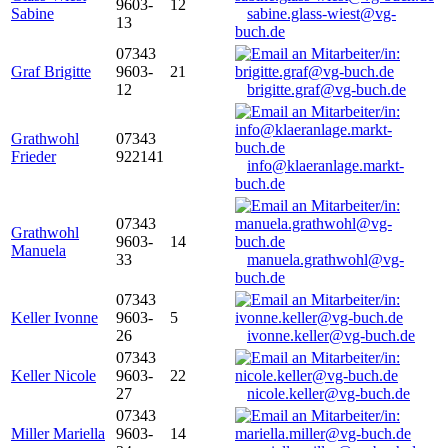
9603-
12
Sabine
sabine.glass-wiest@vg-
13
buch.de
07343
Graf Brigitte
9603-
21
12
brigitte.graf@vg-buch.de
Grathwohl
07343
Frieder
922141
info@klaeranlage.markt-
buch.de
07343
Grathwohl
9603-
14
Manuela
33
manuela.grathwohl@vg-
buch.de
07343
Keller Ivonne
9603-
5
26
ivonne.keller@vg-buch.de
07343
Keller Nicole
9603-
22
27
nicole.keller@vg-buch.de
07343
Miller Mariella
9603-
14