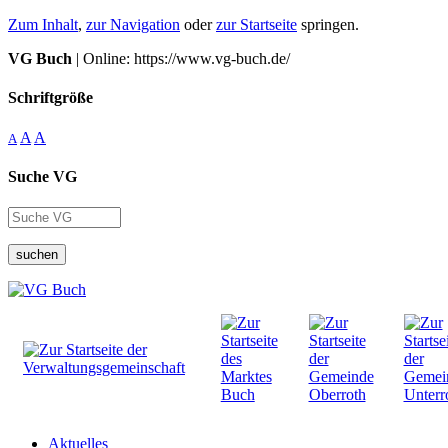
Zum Inhalt
,
zur Navigation
oder
zur Startseite
springen.
VG Buch
| Online: https://www.vg-buch.de/
Schriftgröße
A
A
A
Suche VG
suchen
Aktuelles