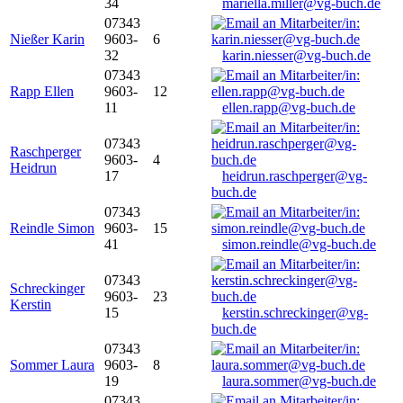
34
mariella.miller@vg-buch.de
07343
Nießer Karin
9603-
6
32
karin.niesser@vg-buch.de
07343
Rapp Ellen
9603-
12
11
ellen.rapp@vg-buch.de
07343
Raschperger
9603-
4
Heidrun
17
heidrun.raschperger@vg-
buch.de
07343
Reindle Simon
9603-
15
41
simon.reindle@vg-buch.de
07343
Schreckinger
9603-
23
Kerstin
15
kerstin.schreckinger@vg-
buch.de
07343
Sommer Laura
9603-
8
19
laura.sommer@vg-buch.de
07343