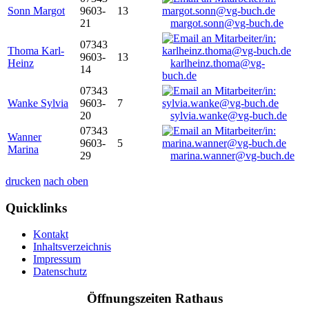
Sonn Margot
9603-
13
21
margot.sonn@vg-buch.de
07343
Thoma Karl-
9603-
13
Heinz
karlheinz.thoma@vg-
14
buch.de
07343
Wanke Sylvia
9603-
7
20
sylvia.wanke@vg-buch.de
07343
Wanner
9603-
5
Marina
29
marina.wanner@vg-buch.de
drucken
nach oben
Quicklinks
Kontakt
Inhaltsverzeichnis
Impressum
Datenschutz
Öffnungszeiten Rathaus