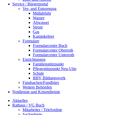
Service / Bürgerportal
Ver- und Entsorgung
Müllabfuhr
Wasser
Abwasser
Strom
Gas
Kaminkehrer
Formulare
Formularcenter Buch
Formularcenter Oberroth
Formularcenter Unterroth
Einrichtungen
Familienstützpunkt
Pflegestützpunkt Neu-Ulm
Schule
BBV Bildungswerk
Fundsachen/Fundbüro
Weitere Behörden
Notdienste und Krisendienste
Aktuelles
Rathaus / VG Buch
Mitarbeiter / Telefonliste
Sachgebiete