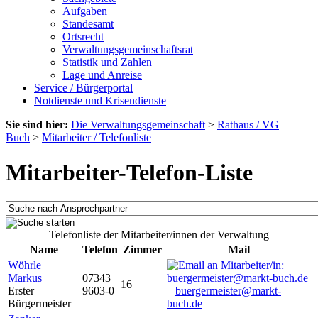
Aufgaben
Standesamt
Ortsrecht
Verwaltungsgemeinschaftsrat
Statistik und Zahlen
Lage und Anreise
Service / Bürgerportal
Notdienste und Krisendienste
Sie sind hier:
Die Verwaltungsgemeinschaft
>
Rathaus / VG
Buch
>
Mitarbeiter / Telefonliste
Mitarbeiter-Telefon-Liste
Telefonliste der Mitarbeiter/innen der Verwaltung
Name
Telefon
Zimmer
Mail
Wöhrle
Markus
07343
16
Erster
9603-0
buergermeister@markt-
Bürgermeister
buch.de