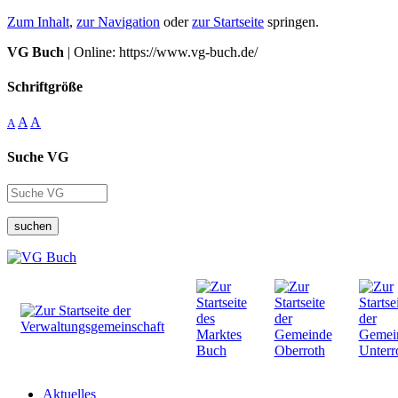
Zum Inhalt
,
zur Navigation
oder
zur Startseite
springen.
VG Buch
| Online: https://www.vg-buch.de/
Schriftgröße
A
A
A
Suche VG
suchen
Aktuelles