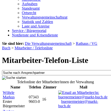
Aufgaben
Standesamt
Ortsrecht
Verwaltungsgemeinschaftsrat
Statistik und Zahlen
Lage und Anreise
Service / Bürgerportal
Notdienste und Krisendienste
Sie sind hier:
Die Verwaltungsgemeinschaft
>
Rathaus / VG
Buch
>
Mitarbeiter / Telefonliste
Mitarbeiter-Telefon-Liste
Telefonliste der Mitarbeiter/innen der Verwaltung
Name
Telefon
Zimmer
Mail
Wöhrle
Markus
07343
16
Erster
9603-0
buergermeister@markt-
Bürgermeister
buch.de