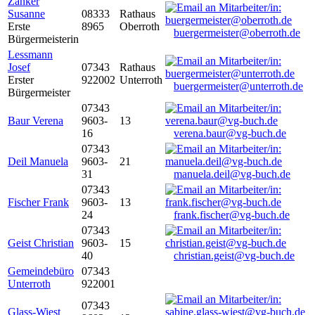
Zanker
Susanne
08333
Rathaus
Erste
8965
Oberroth
buergermeister@oberroth.de
Bürgermeisterin
Lessmann
Josef
07343
Rathaus
Erster
922002
Unterroth
buergermeister@unterroth.de
Bürgermeister
07343
Baur Verena
9603-
13
16
verena.baur@vg-buch.de
07343
Deil Manuela
9603-
21
31
manuela.deil@vg-buch.de
07343
Fischer Frank
9603-
13
24
frank.fischer@vg-buch.de
07343
Geist Christian
9603-
15
40
christian.geist@vg-buch.de
Gemeindebüro
07343
Unterroth
922001
07343
Glass-Wiest