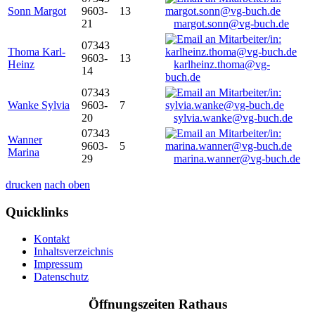
Sonn Margot
9603-
13
21
margot.sonn@vg-buch.de
07343
Thoma Karl-
9603-
13
Heinz
karlheinz.thoma@vg-
14
buch.de
07343
Wanke Sylvia
9603-
7
20
sylvia.wanke@vg-buch.de
07343
Wanner
9603-
5
Marina
29
marina.wanner@vg-buch.de
drucken
nach oben
Quicklinks
Kontakt
Inhaltsverzeichnis
Impressum
Datenschutz
Öffnungszeiten Rathaus