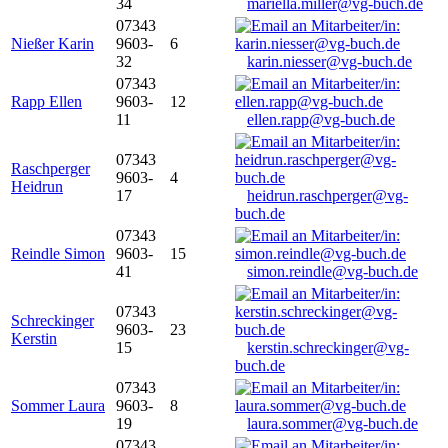
34
mariella.miller@vg-buch.de
07343
Nießer Karin
9603-
6
32
karin.niesser@vg-buch.de
07343
Rapp Ellen
9603-
12
11
ellen.rapp@vg-buch.de
07343
Raschperger
9603-
4
Heidrun
17
heidrun.raschperger@vg-
buch.de
07343
Reindle Simon
9603-
15
41
simon.reindle@vg-buch.de
07343
Schreckinger
9603-
23
Kerstin
15
kerstin.schreckinger@vg-
buch.de
07343
Sommer Laura
9603-
8
19
laura.sommer@vg-buch.de
07343