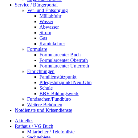
Service / Bürgerportal
Ver- und Entsorgung
Müllabfuhr
Wasser
Abwasser
Strom
Gas
Kaminkehrer
Formulare
Formularcenter Buch
Formularcenter Oberroth
Formularcenter Unterroth
Einrichtungen
Familienstützpunkt
Pflegestützpunkt Neu-Ulm
Schule
BBV Bildungswerk
Fundsachen/Fundbüro
Weitere Behörden
Notdienste und Krisendienste
Aktuelles
Rathaus / VG Buch
Mitarbeiter / Telefonliste
Sachgebiete