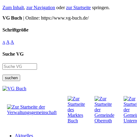
Zum Inhalt
,
zur Navigation
oder
zur Startseite
springen.
VG Buch
| Online: https://www.vg-buch.de/
Schriftgröße
A
A
A
Suche VG
suchen
Aktuelles