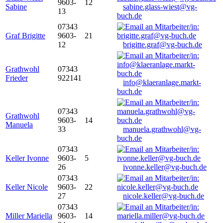
9603-
12
Sabine
sabine.glass-wiest@vg-
13
buch.de
07343
Graf Brigitte
9603-
21
12
brigitte.graf@vg-buch.de
Grathwohl
07343
Frieder
922141
info@klaeranlage.markt-
buch.de
07343
Grathwohl
9603-
14
Manuela
33
manuela.grathwohl@vg-
buch.de
07343
Keller Ivonne
9603-
5
26
ivonne.keller@vg-buch.de
07343
Keller Nicole
9603-
22
27
nicole.keller@vg-buch.de
07343
Miller Mariella
9603-
14