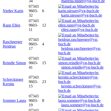
34
mariella.miller@vg-buch.de
07343
Nießer Karin
9603-
6
32
karin.niesser@vg-buch.de
07343
Rapp Ellen
9603-
12
11
ellen.rapp@vg-buch.de
07343
Raschperger
9603-
4
Heidrun
17
heidrun.raschperger@vg-
buch.de
07343
Reindle Simon
9603-
15
41
simon.reindle@vg-buch.de
07343
Schreckinger
9603-
23
Kerstin
15
kerstin.schreckinger@vg-
buch.de
07343
Sommer Laura
9603-
8
19
laura.sommer@vg-buch.de
07343