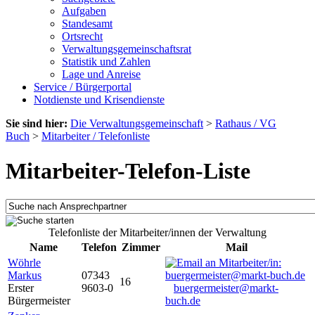
Aufgaben
Standesamt
Ortsrecht
Verwaltungsgemeinschaftsrat
Statistik und Zahlen
Lage und Anreise
Service / Bürgerportal
Notdienste und Krisendienste
Sie sind hier:
Die Verwaltungsgemeinschaft
>
Rathaus / VG
Buch
>
Mitarbeiter / Telefonliste
Mitarbeiter-Telefon-Liste
Telefonliste der Mitarbeiter/innen der Verwaltung
Name
Telefon
Zimmer
Mail
Wöhrle
Markus
07343
16
Erster
9603-0
buergermeister@markt-
Bürgermeister
buch.de