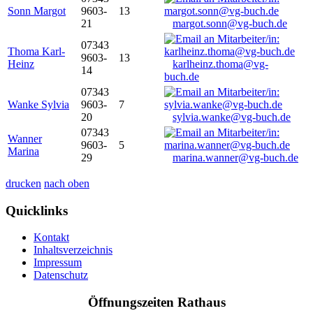
Sonn Margot
9603-
13
21
margot.sonn@vg-buch.de
07343
Thoma Karl-
9603-
13
Heinz
karlheinz.thoma@vg-
14
buch.de
07343
Wanke Sylvia
9603-
7
20
sylvia.wanke@vg-buch.de
07343
Wanner
9603-
5
Marina
29
marina.wanner@vg-buch.de
drucken
nach oben
Quicklinks
Kontakt
Inhaltsverzeichnis
Impressum
Datenschutz
Öffnungszeiten Rathaus