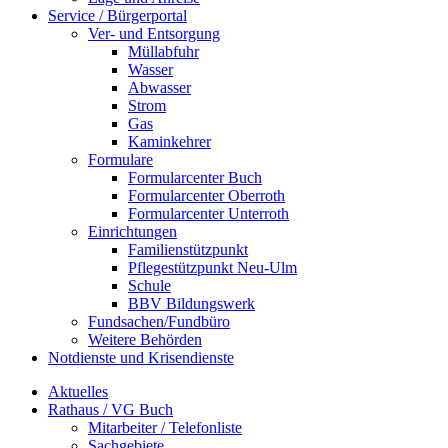
Service / Bürgerportal
Ver- und Entsorgung
Müllabfuhr
Wasser
Abwasser
Strom
Gas
Kaminkehrer
Formulare
Formularcenter Buch
Formularcenter Oberroth
Formularcenter Unterroth
Einrichtungen
Familienstützpunkt
Pflegestützpunkt Neu-Ulm
Schule
BBV Bildungswerk
Fundsachen/Fundbüro
Weitere Behörden
Notdienste und Krisendienste
Aktuelles
Rathaus / VG Buch
Mitarbeiter / Telefonliste
Sachgebiete