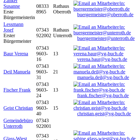
Zanker
Susanne
08333
Rathaus
Erste
8965
Oberroth
buergermeister@oberroth.de
Bürgermeisterin
Lessmann
Josef
07343
Rathaus
Erster
922002
Unterroth
buergermeister@unterroth.de
Bürgermeister
07343
Baur Verena
9603-
13
16
verena.baur@vg-buch.de
07343
Deil Manuela
9603-
21
31
manuela.deil@vg-buch.de
07343
Fischer Frank
9603-
13
24
frank.fischer@vg-buch.de
07343
Geist Christian
9603-
15
40
christian.geist@vg-buch.de
Gemeindebüro
07343
Unterroth
922001
07343
Glass-Wiest