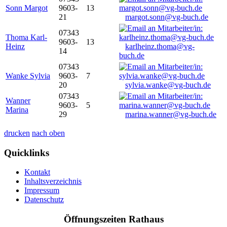
Sonn Margot
9603-
13
21
margot.sonn@vg-buch.de
07343
Thoma Karl-
9603-
13
Heinz
karlheinz.thoma@vg-
14
buch.de
07343
Wanke Sylvia
9603-
7
20
sylvia.wanke@vg-buch.de
07343
Wanner
9603-
5
Marina
29
marina.wanner@vg-buch.de
drucken
nach oben
Quicklinks
Kontakt
Inhaltsverzeichnis
Impressum
Datenschutz
Öffnungszeiten Rathaus