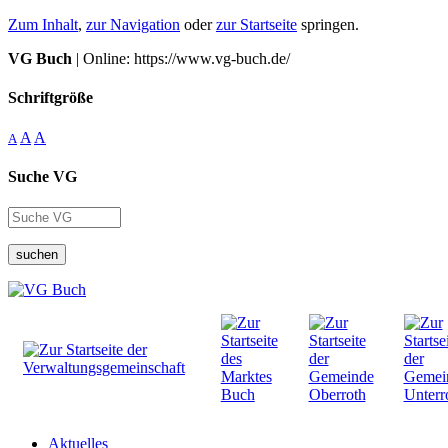
Zum Inhalt
,
zur Navigation
oder
zur Startseite
springen.
VG Buch
| Online: https://www.vg-buch.de/
Schriftgröße
A
A
A
Suche VG
suchen
Aktuelles