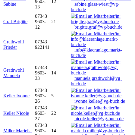
9603-
12
Sabine
sabine.glass-wiest@vg-
13
buch.de
07343
Graf Brigitte
9603-
21
12
brigitte.graf@vg-buch.de
Grathwohl
07343
Frieder
922141
info@klaeranlage.markt-
buch.de
07343
Grathwohl
9603-
14
Manuela
33
manuela.grathwohl@vg-
buch.de
07343
Keller Ivonne
9603-
5
26
ivonne.keller@vg-buch.de
07343
Keller Nicole
9603-
22
27
nicole.keller@vg-buch.de
07343
Miller Mariella
9603-
14