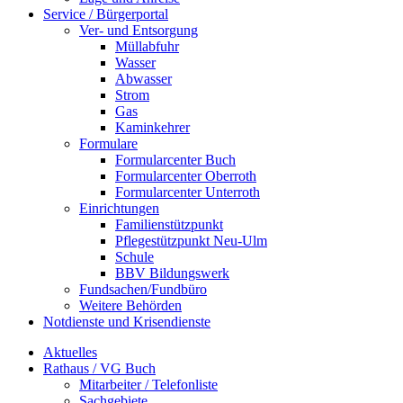
Service / Bürgerportal
Ver- und Entsorgung
Müllabfuhr
Wasser
Abwasser
Strom
Gas
Kaminkehrer
Formulare
Formularcenter Buch
Formularcenter Oberroth
Formularcenter Unterroth
Einrichtungen
Familienstützpunkt
Pflegestützpunkt Neu-Ulm
Schule
BBV Bildungswerk
Fundsachen/Fundbüro
Weitere Behörden
Notdienste und Krisendienste
Aktuelles
Rathaus / VG Buch
Mitarbeiter / Telefonliste
Sachgebiete