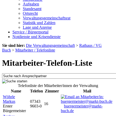
Aufgaben
Standesamt
Ortsrecht
Verwaltungsgemeinschaftsrat
Statistik und Zahlen
Lage und Anreise
Service / Bürgerportal
Notdienste und Krisendienste
Sie sind hier:
Die Verwaltungsgemeinschaft
>
Rathaus / VG
Buch
>
Mitarbeiter / Telefonliste
Mitarbeiter-Telefon-Liste
Telefonliste der Mitarbeiter/innen der Verwaltung
Name
Telefon
Zimmer
Mail
Wöhrle
Markus
07343
16
Erster
9603-0
buergermeister@markt-
Bürgermeister
buch.de