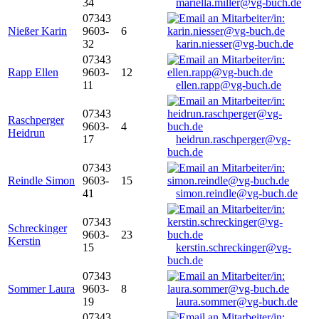
34
mariella.miller@vg-buch.de
07343
Nießer Karin
9603-
6
32
karin.niesser@vg-buch.de
07343
Rapp Ellen
9603-
12
11
ellen.rapp@vg-buch.de
07343
Raschperger
9603-
4
Heidrun
17
heidrun.raschperger@vg-
buch.de
07343
Reindle Simon
9603-
15
41
simon.reindle@vg-buch.de
07343
Schreckinger
9603-
23
Kerstin
15
kerstin.schreckinger@vg-
buch.de
07343
Sommer Laura
9603-
8
19
laura.sommer@vg-buch.de
07343