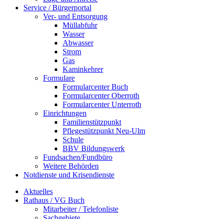
Service / Bürgerportal
Ver- und Entsorgung
Müllabfuhr
Wasser
Abwasser
Strom
Gas
Kaminkehrer
Formulare
Formularcenter Buch
Formularcenter Oberroth
Formularcenter Unterroth
Einrichtungen
Familienstützpunkt
Pflegestützpunkt Neu-Ulm
Schule
BBV Bildungswerk
Fundsachen/Fundbüro
Weitere Behörden
Notdienste und Krisendienste
Aktuelles
Rathaus / VG Buch
Mitarbeiter / Telefonliste
Sachgebiete