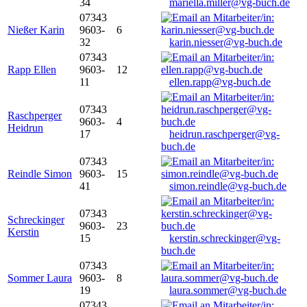
34
mariella.miller@vg-buch.de
07343
Nießer Karin
9603-
6
32
karin.niesser@vg-buch.de
07343
Rapp Ellen
9603-
12
11
ellen.rapp@vg-buch.de
07343
Raschperger
9603-
4
Heidrun
17
heidrun.raschperger@vg-
buch.de
07343
Reindle Simon
9603-
15
41
simon.reindle@vg-buch.de
07343
Schreckinger
9603-
23
Kerstin
15
kerstin.schreckinger@vg-
buch.de
07343
Sommer Laura
9603-
8
19
laura.sommer@vg-buch.de
07343