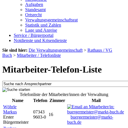
Aufgaben
Standesamt
Ortsrecht
Verwaltungsgemeinschaftsrat
Statistik und Zahlen
Lage und Anreise
Service / Bürgerportal
Notdienste und Krisendienste
Sie sind hier:
Die Verwaltungsgemeinschaft
>
Rathaus / VG
Buch
>
Mitarbeiter / Telefonliste
Mitarbeiter-Telefon-Liste
Telefonliste der Mitarbeiter/innen der Verwaltung
Name
Telefon
Zimmer
Mail
Wöhrle
Markus
07343
16
Erster
9603-0
buergermeister@markt-
Bürgermeister
buch.de