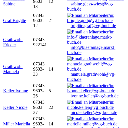
9603-
12
Sabine
sabine.glass-wiest@vg-
13
buch.de
07343
Graf Brigitte
9603-
21
12
brigitte.graf@vg-buch.de
Grathwohl
07343
Frieder
922141
info@klaeranlage.markt-
buch.de
07343
Grathwohl
9603-
14
Manuela
33
manuela.grathwohl@vg-
buch.de
07343
Keller Ivonne
9603-
5
26
ivonne.keller@vg-buch.de
07343
Keller Nicole
9603-
22
27
nicole.keller@vg-buch.de
07343
Miller Mariella
9603-
14