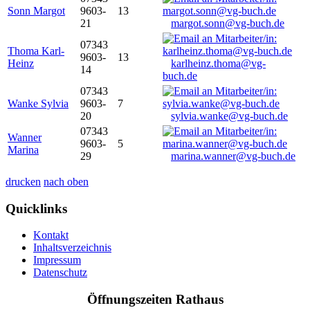
Sonn Margot
9603-
13
21
margot.sonn@vg-buch.de
07343
Thoma Karl-
9603-
13
Heinz
karlheinz.thoma@vg-
14
buch.de
07343
Wanke Sylvia
9603-
7
20
sylvia.wanke@vg-buch.de
07343
Wanner
9603-
5
Marina
29
marina.wanner@vg-buch.de
drucken
nach oben
Quicklinks
Kontakt
Inhaltsverzeichnis
Impressum
Datenschutz
Öffnungszeiten Rathaus