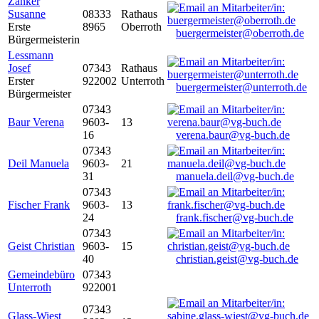
Zanker
Susanne
08333
Rathaus
Erste
8965
Oberroth
buergermeister@oberroth.de
Bürgermeisterin
Lessmann
Josef
07343
Rathaus
Erster
922002
Unterroth
buergermeister@unterroth.de
Bürgermeister
07343
Baur Verena
9603-
13
16
verena.baur@vg-buch.de
07343
Deil Manuela
9603-
21
31
manuela.deil@vg-buch.de
07343
Fischer Frank
9603-
13
24
frank.fischer@vg-buch.de
07343
Geist Christian
9603-
15
40
christian.geist@vg-buch.de
Gemeindebüro
07343
Unterroth
922001
07343
Glass-Wiest