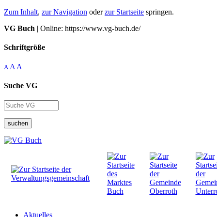
Zum Inhalt
,
zur Navigation
oder
zur Startseite
springen.
VG Buch
| Online: https://www.vg-buch.de/
Schriftgröße
A
A
A
Suche VG
suchen
Aktuelles