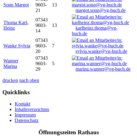
Sonn Margot
9603-
13
21
margot.sonn@vg-buch.de
07343
Thoma Karl-
9603-
13
Heinz
karlheinz.thoma@vg-
14
buch.de
07343
Wanke Sylvia
9603-
7
20
sylvia.wanke@vg-buch.de
07343
Wanner
9603-
5
Marina
29
marina.wanner@vg-buch.de
drucken
nach oben
Quicklinks
Kontakt
Inhaltsverzeichnis
Impressum
Datenschutz
Öffnungszeiten Rathaus