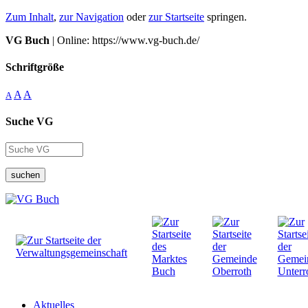
Zum Inhalt
,
zur Navigation
oder
zur Startseite
springen.
VG Buch
| Online: https://www.vg-buch.de/
Schriftgröße
A
A
A
Suche VG
suchen
Aktuelles