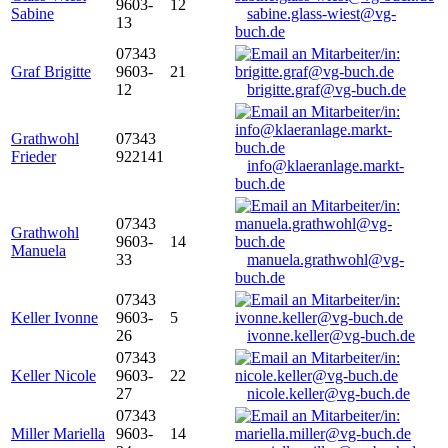
9603-
12
Sabine
sabine.glass-wiest@vg-
13
buch.de
07343
Graf Brigitte
9603-
21
12
brigitte.graf@vg-buch.de
Grathwohl
07343
Frieder
922141
info@klaeranlage.markt-
buch.de
07343
Grathwohl
9603-
14
Manuela
33
manuela.grathwohl@vg-
buch.de
07343
Keller Ivonne
9603-
5
26
ivonne.keller@vg-buch.de
07343
Keller Nicole
9603-
22
27
nicole.keller@vg-buch.de
07343
Miller Mariella
9603-
14