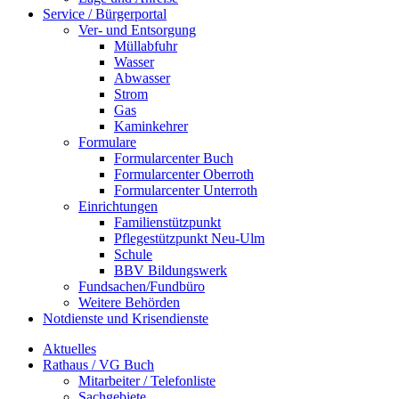
Service / Bürgerportal
Ver- und Entsorgung
Müllabfuhr
Wasser
Abwasser
Strom
Gas
Kaminkehrer
Formulare
Formularcenter Buch
Formularcenter Oberroth
Formularcenter Unterroth
Einrichtungen
Familienstützpunkt
Pflegestützpunkt Neu-Ulm
Schule
BBV Bildungswerk
Fundsachen/Fundbüro
Weitere Behörden
Notdienste und Krisendienste
Aktuelles
Rathaus / VG Buch
Mitarbeiter / Telefonliste
Sachgebiete