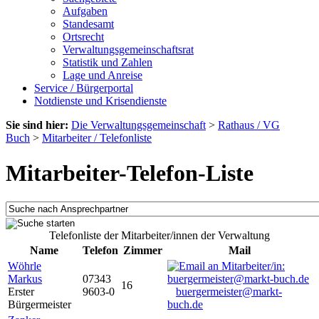
Aufgaben
Standesamt
Ortsrecht
Verwaltungsgemeinschaftsrat
Statistik und Zahlen
Lage und Anreise
Service / Bürgerportal
Notdienste und Krisendienste
Sie sind hier:
Die Verwaltungsgemeinschaft
>
Rathaus / VG
Buch
>
Mitarbeiter / Telefonliste
Mitarbeiter-Telefon-Liste
Telefonliste der Mitarbeiter/innen der Verwaltung
Name
Telefon
Zimmer
Mail
Wöhrle
Markus
07343
16
Erster
9603-0
buergermeister@markt-
Bürgermeister
buch.de