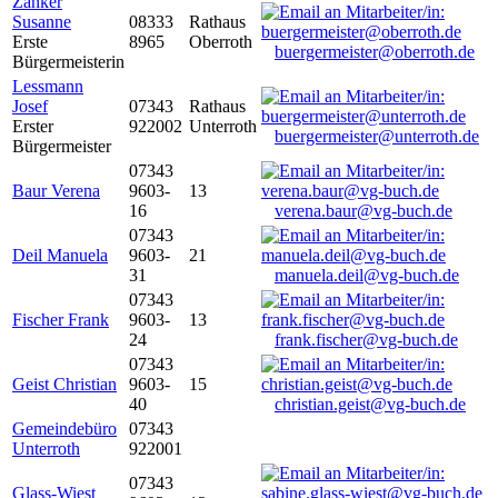
Zanker
Susanne
08333
Rathaus
Erste
8965
Oberroth
buergermeister@oberroth.de
Bürgermeisterin
Lessmann
Josef
07343
Rathaus
Erster
922002
Unterroth
buergermeister@unterroth.de
Bürgermeister
07343
Baur Verena
9603-
13
16
verena.baur@vg-buch.de
07343
Deil Manuela
9603-
21
31
manuela.deil@vg-buch.de
07343
Fischer Frank
9603-
13
24
frank.fischer@vg-buch.de
07343
Geist Christian
9603-
15
40
christian.geist@vg-buch.de
Gemeindebüro
07343
Unterroth
922001
07343
Glass-Wiest