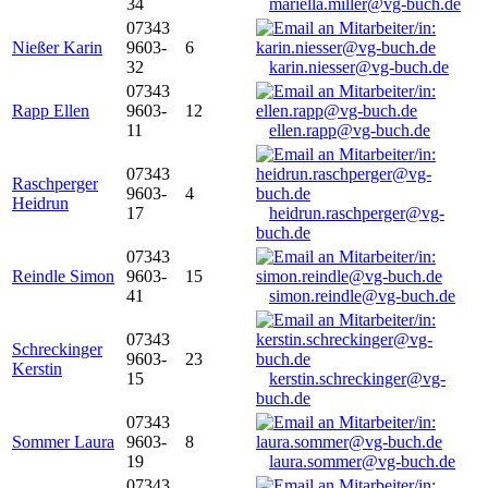
34
mariella.miller@vg-buch.de
07343
Nießer Karin
9603-
6
32
karin.niesser@vg-buch.de
07343
Rapp Ellen
9603-
12
11
ellen.rapp@vg-buch.de
07343
Raschperger
9603-
4
Heidrun
17
heidrun.raschperger@vg-
buch.de
07343
Reindle Simon
9603-
15
41
simon.reindle@vg-buch.de
07343
Schreckinger
9603-
23
Kerstin
15
kerstin.schreckinger@vg-
buch.de
07343
Sommer Laura
9603-
8
19
laura.sommer@vg-buch.de
07343