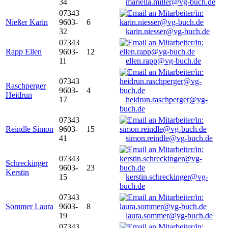
34
mariella.miller@vg-buch.de
07343
Nießer Karin
9603-
6
32
karin.niesser@vg-buch.de
07343
Rapp Ellen
9603-
12
11
ellen.rapp@vg-buch.de
07343
Raschperger
9603-
4
Heidrun
17
heidrun.raschperger@vg-
buch.de
07343
Reindle Simon
9603-
15
41
simon.reindle@vg-buch.de
07343
Schreckinger
9603-
23
Kerstin
15
kerstin.schreckinger@vg-
buch.de
07343
Sommer Laura
9603-
8
19
laura.sommer@vg-buch.de
07343