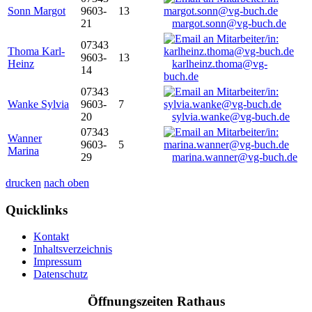
Sonn Margot
9603-
13
21
margot.sonn@vg-buch.de
07343
Thoma Karl-
9603-
13
Heinz
karlheinz.thoma@vg-
14
buch.de
07343
Wanke Sylvia
9603-
7
20
sylvia.wanke@vg-buch.de
07343
Wanner
9603-
5
Marina
29
marina.wanner@vg-buch.de
drucken
nach oben
Quicklinks
Kontakt
Inhaltsverzeichnis
Impressum
Datenschutz
Öffnungszeiten Rathaus