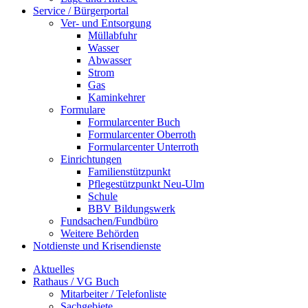
Service / Bürgerportal
Ver- und Entsorgung
Müllabfuhr
Wasser
Abwasser
Strom
Gas
Kaminkehrer
Formulare
Formularcenter Buch
Formularcenter Oberroth
Formularcenter Unterroth
Einrichtungen
Familienstützpunkt
Pflegestützpunkt Neu-Ulm
Schule
BBV Bildungswerk
Fundsachen/Fundbüro
Weitere Behörden
Notdienste und Krisendienste
Aktuelles
Rathaus / VG Buch
Mitarbeiter / Telefonliste
Sachgebiete