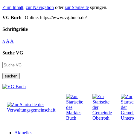
Zum Inhalt
,
zur Navigation
oder
zur Startseite
springen.
VG Buch
| Online: https://www.vg-buch.de/
Schriftgröße
A
A
A
Suche VG
suchen
Aktuelles