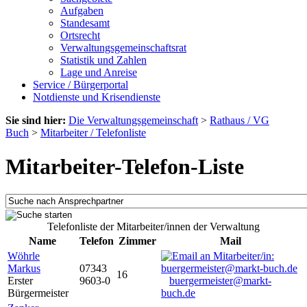
Aufgaben
Standesamt
Ortsrecht
Verwaltungsgemeinschaftsrat
Statistik und Zahlen
Lage und Anreise
Service / Bürgerportal
Notdienste und Krisendienste
Sie sind hier:
Die Verwaltungsgemeinschaft
>
Rathaus / VG
Buch
>
Mitarbeiter / Telefonliste
Mitarbeiter-Telefon-Liste
Telefonliste der Mitarbeiter/innen der Verwaltung
Name
Telefon
Zimmer
Mail
Wöhrle
Markus
07343
16
Erster
9603-0
buergermeister@markt-
Bürgermeister
buch.de