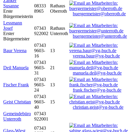
Zanker
Susanne
08333
Rathaus
Erste
8965
Oberroth
buergermeister@oberroth.de
Bürgermeisterin
Lessmann
Josef
07343
Rathaus
Erster
922002
Unterroth
buergermeister@unterroth.de
Bürgermeister
07343
Baur Verena
9603-
13
16
verena.baur@vg-buch.de
07343
Deil Manuela
9603-
21
31
manuela.deil@vg-buch.de
07343
Fischer Frank
9603-
13
24
frank.fischer@vg-buch.de
07343
Geist Christian
9603-
15
40
christian.geist@vg-buch.de
Gemeindebüro
07343
Unterroth
922001
07343
Glass-Wiest