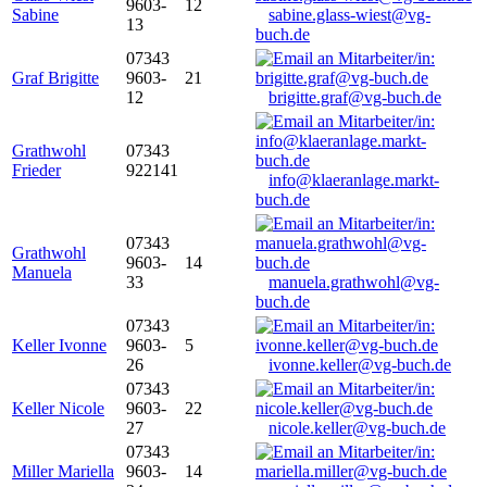
9603-
12
Sabine
sabine.glass-wiest@vg-
13
buch.de
07343
Graf Brigitte
9603-
21
12
brigitte.graf@vg-buch.de
Grathwohl
07343
Frieder
922141
info@klaeranlage.markt-
buch.de
07343
Grathwohl
9603-
14
Manuela
33
manuela.grathwohl@vg-
buch.de
07343
Keller Ivonne
9603-
5
26
ivonne.keller@vg-buch.de
07343
Keller Nicole
9603-
22
27
nicole.keller@vg-buch.de
07343
Miller Mariella
9603-
14