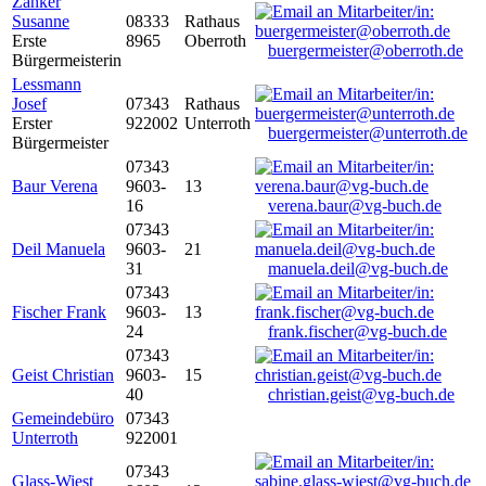
Zanker
Susanne
08333
Rathaus
Erste
8965
Oberroth
buergermeister@oberroth.de
Bürgermeisterin
Lessmann
Josef
07343
Rathaus
Erster
922002
Unterroth
buergermeister@unterroth.de
Bürgermeister
07343
Baur Verena
9603-
13
16
verena.baur@vg-buch.de
07343
Deil Manuela
9603-
21
31
manuela.deil@vg-buch.de
07343
Fischer Frank
9603-
13
24
frank.fischer@vg-buch.de
07343
Geist Christian
9603-
15
40
christian.geist@vg-buch.de
Gemeindebüro
07343
Unterroth
922001
07343
Glass-Wiest