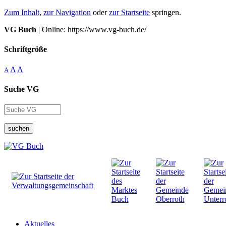
Zum Inhalt
,
zur Navigation
oder
zur Startseite
springen.
VG Buch
| Online: https://www.vg-buch.de/
Schriftgröße
A
A
A
Suche VG
suchen
Aktuelles