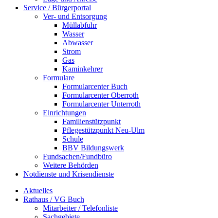
Service / Bürgerportal
Ver- und Entsorgung
Müllabfuhr
Wasser
Abwasser
Strom
Gas
Kaminkehrer
Formulare
Formularcenter Buch
Formularcenter Oberroth
Formularcenter Unterroth
Einrichtungen
Familienstützpunkt
Pflegestützpunkt Neu-Ulm
Schule
BBV Bildungswerk
Fundsachen/Fundbüro
Weitere Behörden
Notdienste und Krisendienste
Aktuelles
Rathaus / VG Buch
Mitarbeiter / Telefonliste
Sachgebiete