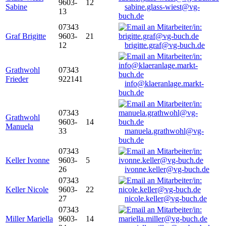
9603-
12
Sabine
sabine.glass-wiest@vg-
13
buch.de
07343
Graf Brigitte
9603-
21
12
brigitte.graf@vg-buch.de
Grathwohl
07343
Frieder
922141
info@klaeranlage.markt-
buch.de
07343
Grathwohl
9603-
14
Manuela
33
manuela.grathwohl@vg-
buch.de
07343
Keller Ivonne
9603-
5
26
ivonne.keller@vg-buch.de
07343
Keller Nicole
9603-
22
27
nicole.keller@vg-buch.de
07343
Miller Mariella
9603-
14