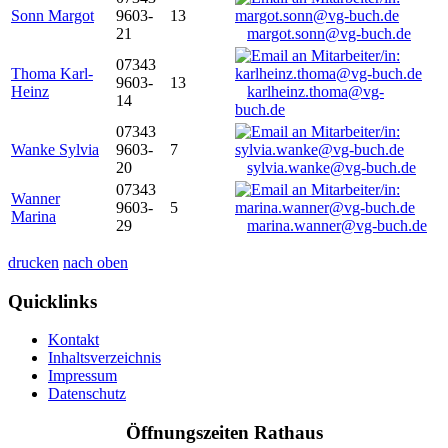
Sonn Margot
9603-
13
21
margot.sonn@vg-buch.de
07343
Thoma Karl-
9603-
13
Heinz
karlheinz.thoma@vg-
14
buch.de
07343
Wanke Sylvia
9603-
7
20
sylvia.wanke@vg-buch.de
07343
Wanner
9603-
5
Marina
29
marina.wanner@vg-buch.de
drucken
nach oben
Quicklinks
Kontakt
Inhaltsverzeichnis
Impressum
Datenschutz
Öffnungszeiten Rathaus