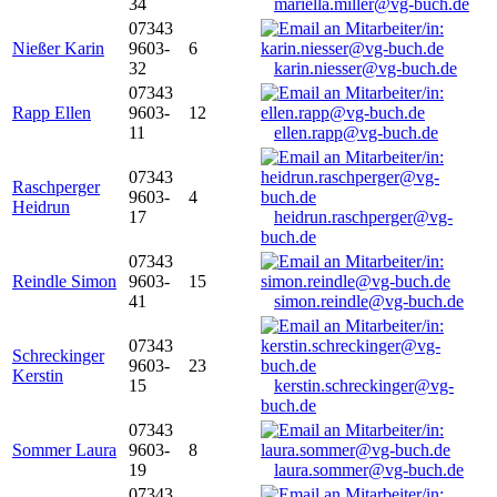
34
mariella.miller@vg-buch.de
07343
Nießer Karin
9603-
6
32
karin.niesser@vg-buch.de
07343
Rapp Ellen
9603-
12
11
ellen.rapp@vg-buch.de
07343
Raschperger
9603-
4
Heidrun
17
heidrun.raschperger@vg-
buch.de
07343
Reindle Simon
9603-
15
41
simon.reindle@vg-buch.de
07343
Schreckinger
9603-
23
Kerstin
15
kerstin.schreckinger@vg-
buch.de
07343
Sommer Laura
9603-
8
19
laura.sommer@vg-buch.de
07343