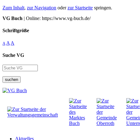
Zum Inhalt
,
zur Navigation
oder
zur Startseite
springen.
VG Buch
| Online: https://www.vg-buch.de/
Schriftgröße
A
A
A
Suche VG
suchen
Aktuelles