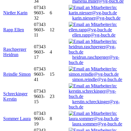
34
mariella.miller@vg-buch.de
07343
Nießer Karin
9603-
6
32
karin.niesser@vg-buch.de
07343
Rapp Ellen
9603-
12
11
ellen.rapp@vg-buch.de
07343
Raschperger
9603-
4
Heidrun
17
heidrun.raschperger@vg-
buch.de
07343
Reindle Simon
9603-
15
41
simon.reindle@vg-buch.de
07343
Schreckinger
9603-
23
Kerstin
15
kerstin.schreckinger@vg-
buch.de
07343
Sommer Laura
9603-
8
19
laura.sommer@vg-buch.de
07343