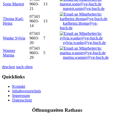
Sonn Margot
9603-
13
21
margot.sonn@vg-buch.de
07343
Thoma Karl-
9603-
13
Heinz
karlheinz.thoma@vg-
14
buch.de
07343
Wanke Sylvia
9603-
7
20
sylvia.wanke@vg-buch.de
07343
Wanner
9603-
5
Marina
29
marina.wanner@vg-buch.de
drucken
nach oben
Quicklinks
Kontakt
Inhaltsverzeichnis
Impressum
Datenschutz
Öffnungszeiten Rathaus