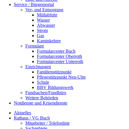
Service / Bürgerportal
Ver- und Entsorgung
Müllabfuhr
Wasser
Abwasser
Strom
Gas
Kaminkehrer
Formulare
Formularcenter Buch
Formularcenter Oberroth
Formularcenter Unterroth
Einrichtungen
Familienstützpunkt
Pflegestützpunkt Neu-Ulm
Schule
BBV Bildungswerk
Fundsachen/Fundbüro
Weitere Behörden
Notdienste und Krisendienste
Aktuelles
Rathaus / VG Buch
Mitarbeiter / Telefonliste
Sachgebiete