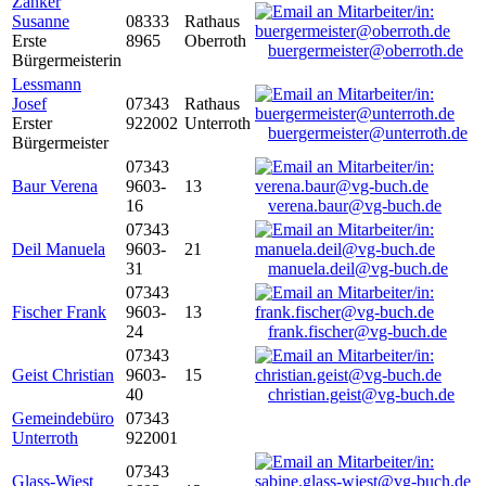
Zanker
Susanne
08333
Rathaus
Erste
8965
Oberroth
buergermeister@oberroth.de
Bürgermeisterin
Lessmann
Josef
07343
Rathaus
Erster
922002
Unterroth
buergermeister@unterroth.de
Bürgermeister
07343
Baur Verena
9603-
13
16
verena.baur@vg-buch.de
07343
Deil Manuela
9603-
21
31
manuela.deil@vg-buch.de
07343
Fischer Frank
9603-
13
24
frank.fischer@vg-buch.de
07343
Geist Christian
9603-
15
40
christian.geist@vg-buch.de
Gemeindebüro
07343
Unterroth
922001
07343
Glass-Wiest