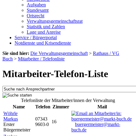
Aufgaben
Standesamt
Ortsrecht
Verwaltungsgemeinschaftsrat
Statistik und Zahlen
Lage und Anreise
Service / Bürgerportal
Notdienste und Krisendienste
Sie sind hier:
Die Verwaltungsgemeinschaft
>
Rathaus / VG
Buch
>
Mitarbeiter / Telefonliste
Mitarbeiter-Telefon-Liste
Telefonliste der Mitarbeiter/innen der Verwaltung
Name
Telefon
Zimmer
Mail
Wöhrle
Markus
07343
16
Erster
9603-0
buergermeister@markt-
Bürgermeister
buch.de