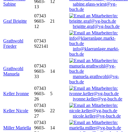
9603-
12
Sabine
sabine.glass-wiest@vg-
13
buch.de
07343
Graf Brigitte
9603-
21
12
brigitte.graf@vg-buch.de
Grathwohl
07343
Frieder
922141
info@klaeranlage.markt-
buch.de
07343
Grathwohl
9603-
14
Manuela
33
manuela.grathwohl@vg-
buch.de
07343
Keller Ivonne
9603-
5
26
ivonne.keller@vg-buch.de
07343
Keller Nicole
9603-
22
27
nicole.keller@vg-buch.de
07343
Miller Mariella
9603-
14