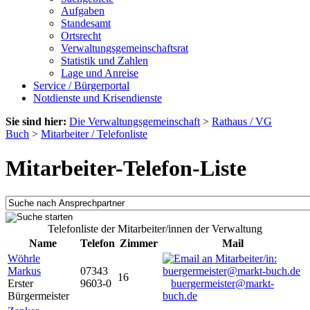
Aufgaben
Standesamt
Ortsrecht
Verwaltungsgemeinschaftsrat
Statistik und Zahlen
Lage und Anreise
Service / Bürgerportal
Notdienste und Krisendienste
Sie sind hier:
Die Verwaltungsgemeinschaft
>
Rathaus / VG
Buch
>
Mitarbeiter / Telefonliste
Mitarbeiter-Telefon-Liste
Telefonliste der Mitarbeiter/innen der Verwaltung
Name
Telefon
Zimmer
Mail
Wöhrle
Markus
07343
16
Erster
9603-0
buergermeister@markt-
Bürgermeister
buch.de