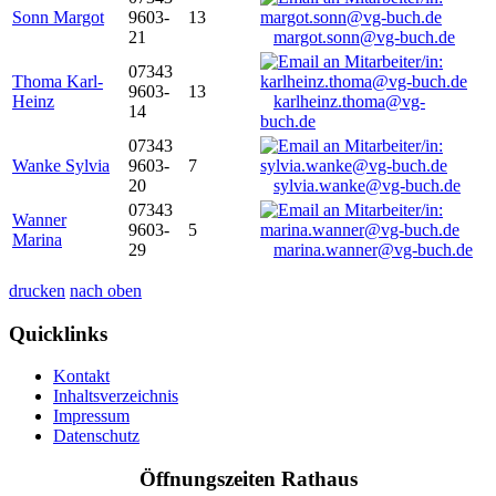
Sonn Margot
9603-
13
21
margot.sonn@vg-buch.de
07343
Thoma Karl-
9603-
13
Heinz
karlheinz.thoma@vg-
14
buch.de
07343
Wanke Sylvia
9603-
7
20
sylvia.wanke@vg-buch.de
07343
Wanner
9603-
5
Marina
29
marina.wanner@vg-buch.de
drucken
nach oben
Quicklinks
Kontakt
Inhaltsverzeichnis
Impressum
Datenschutz
Öffnungszeiten Rathaus