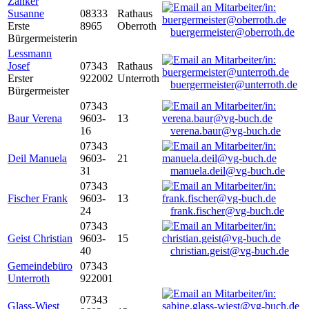
Zanker
Susanne
08333
Rathaus
Erste
8965
Oberroth
buergermeister@oberroth.de
Bürgermeisterin
Lessmann
Josef
07343
Rathaus
Erster
922002
Unterroth
buergermeister@unterroth.de
Bürgermeister
07343
Baur Verena
9603-
13
16
verena.baur@vg-buch.de
07343
Deil Manuela
9603-
21
31
manuela.deil@vg-buch.de
07343
Fischer Frank
9603-
13
24
frank.fischer@vg-buch.de
07343
Geist Christian
9603-
15
40
christian.geist@vg-buch.de
Gemeindebüro
07343
Unterroth
922001
07343
Glass-Wiest