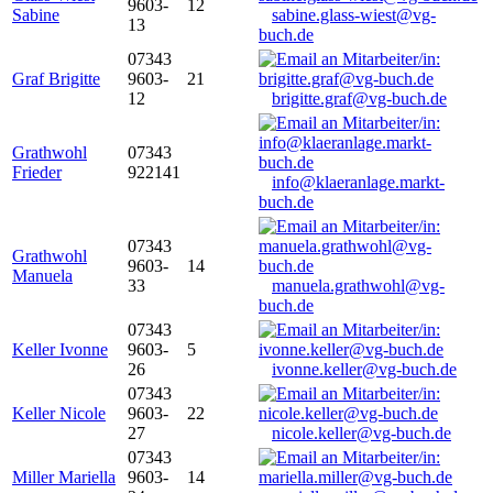
9603-
12
Sabine
sabine.glass-wiest@vg-
13
buch.de
07343
Graf Brigitte
9603-
21
12
brigitte.graf@vg-buch.de
Grathwohl
07343
Frieder
922141
info@klaeranlage.markt-
buch.de
07343
Grathwohl
9603-
14
Manuela
33
manuela.grathwohl@vg-
buch.de
07343
Keller Ivonne
9603-
5
26
ivonne.keller@vg-buch.de
07343
Keller Nicole
9603-
22
27
nicole.keller@vg-buch.de
07343
Miller Mariella
9603-
14