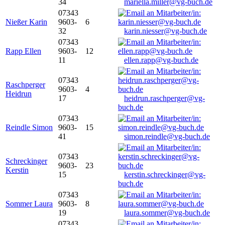
34
mariella.miller@vg-buch.de
07343
Nießer Karin
9603-
6
32
karin.niesser@vg-buch.de
07343
Rapp Ellen
9603-
12
11
ellen.rapp@vg-buch.de
07343
Raschperger
9603-
4
Heidrun
17
heidrun.raschperger@vg-
buch.de
07343
Reindle Simon
9603-
15
41
simon.reindle@vg-buch.de
07343
Schreckinger
9603-
23
Kerstin
15
kerstin.schreckinger@vg-
buch.de
07343
Sommer Laura
9603-
8
19
laura.sommer@vg-buch.de
07343