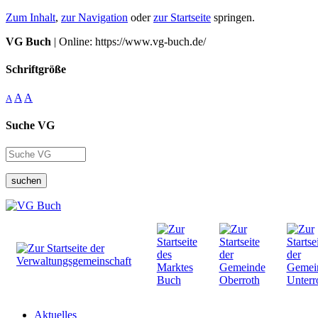
Zum Inhalt
,
zur Navigation
oder
zur Startseite
springen.
VG Buch
| Online: https://www.vg-buch.de/
Schriftgröße
A
A
A
Suche VG
suchen
Aktuelles