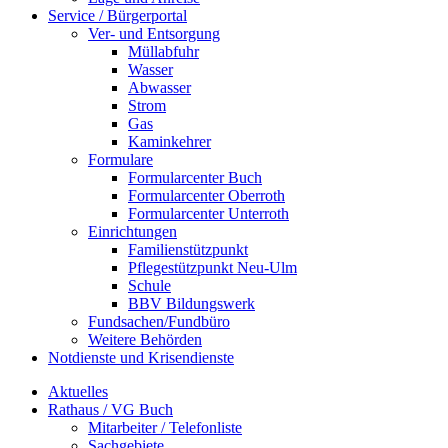
Service / Bürgerportal
Ver- und Entsorgung
Müllabfuhr
Wasser
Abwasser
Strom
Gas
Kaminkehrer
Formulare
Formularcenter Buch
Formularcenter Oberroth
Formularcenter Unterroth
Einrichtungen
Familienstützpunkt
Pflegestützpunkt Neu-Ulm
Schule
BBV Bildungswerk
Fundsachen/Fundbüro
Weitere Behörden
Notdienste und Krisendienste
Aktuelles
Rathaus / VG Buch
Mitarbeiter / Telefonliste
Sachgebiete